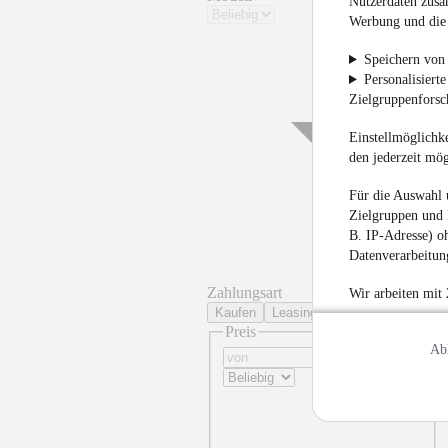
Nutzerdaten zusa
Werbung und die 
Speichern von 
Personalisiert
Zielgruppenfors
Einstellmöglichke
¹
den jederzeit mö
Für die Auswahl 
Zielgruppen und 
B. IP-Adresse) oh
Datenverarbeitung
Zahlungsart
Wir arbeiten mit
Kaufen
Leasing
Preis
Ab