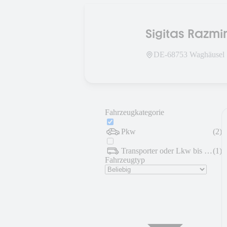
DE-
68753
Waghäusel
Fahrzeugkategorie
Pkw
(
2
)
Transporter oder Lkw bis 7,5 t
(
1
)
Fahrzeugtyp