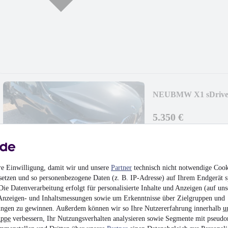
NEU
BMW X1 sDrive
5.350 €
Finanzierung ab
57 €
mtl.
Beschädigt
•
EZ 12/2
re Einwilligung, damit wir und unsere
Partner
technisch nicht notwendige Cook
setzen und so personenbezogene Daten (z. B. IP-Adresse) auf Ihrem Endgerät s
ie Datenverarbeitung erfolgt für personalisierte Inhalte und Anzeigen (auf uns
Anzeigen- und Inhaltsmessungen sowie um Erkenntnisse über Zielgruppen und
ngen zu gewinnen. Außerdem können wir so Ihre Nutzererfahrung innerhalb
u
Ford Kuga 2,0 TDCi
uppe
verbessern, Ihr Nutzungsverhalten analysieren sowie Segmente mit pseudo