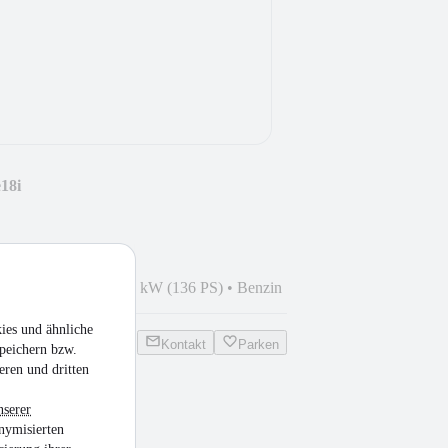
18i
021
•
52.042 km
•
100 kW (136 PS)
•
Benzin
ies und ähnliche
Kontakt
Parken
peichern bzw.
eren und dritten
nserer
 2x4 103kW Trend
nymisierten