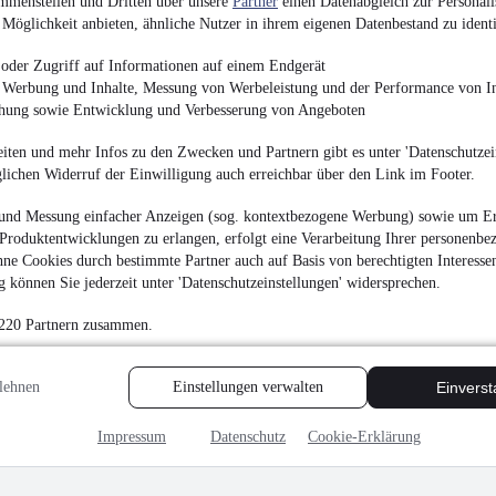
mmenstellen und Dritten über unsere
Partner
einen Datenabgleich zur Personali
400 €
Möglichkeit anbieten, ähnliche Nutzer in ihrem eigenen Datenbestand zu identi
Beschädigt
•
EZ 10/2
oder Zugriff auf Informationen auf einem Endgerät
e Werbung und Inhalte, Messung von Werbeleistung und der Performance von In
chung sowie Entwicklung und Verbesserung von Angeboten
iten und mehr Infos zu den Zwecken und Partnern gibt es unter 'Datenschutzein
MwSt. ausweisbar
glichen Widerruf der Einwilligung auch erreichbar über den Link im Footer.
und Messung einfacher Anzeigen (sog. kontextbezogene Werbung) sowie um Er
Produktentwicklungen zu erlangen, erfolgt eine Verarbeitung Ihrer personenbe
ne Cookies durch bestimmte Partner auch auf Basis von berechtigten Interesse
 können Sie jederzeit unter 'Datenschutzeinstellungen' widersprechen.
 220 Partnern zusammen.
lehnen
Einstellungen verwalten
Einvers
Impressum
Datenschutz
Cookie-Erklärung