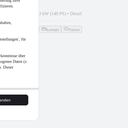
sierung ihrer
fizieren.
010
•
175.000 km
•
103 kW (140 PS)
•
Diesel
halten,
Kontakt
Parken
stellungen', für
kenntnisse über
zogenen Daten (z.
n. Dieser
tanden