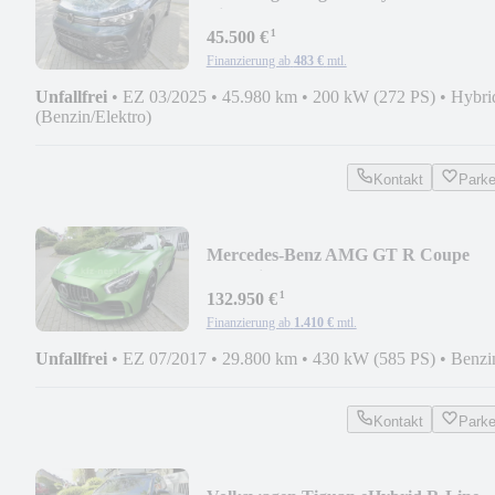
Line/Pano/Leder/AHK/20/Max/HUD
¹
45.500 €
Finanzierung ab
483 €
mtl.
Unfallfrei
•
EZ 03/2025
•
45.980 km
•
200 kW (272 PS)
•
Hybri
(Benzin/Elektro)
Kontakt
Park
Mercedes-Benz AMG GT R Coupe
Keramik/Schale/Perf. Abgas/No Opf
¹
132.950 €
Finanzierung ab
1.410 €
mtl.
Unfallfrei
•
EZ 07/2017
•
29.800 km
•
430 kW (585 PS)
•
Benzi
Kontakt
Park