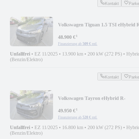
Kontakt
Park
Volkswagen Tiguan 1.5 TSI eHybrid 
Line/Pano/AHK/HUD
¹
48.900 €
Finanzierung ab
509 €
mtl.
Unfallfrei
•
EZ 11/2025
•
13.900 km
•
200 kW (272 PS)
•
Hybri
(Benzin/Elektro)
Kontakt
Park
Volkswagen Tayron eHybrid R-
Line/Pano/ProMax/AHK/HUD/Harm
¹
49.950 €
Finanzierung ab
520 €
mtl.
Unfallfrei
•
EZ 11/2025
•
16.800 km
•
200 kW (272 PS)
•
Hybri
(Benzin/Elektro)