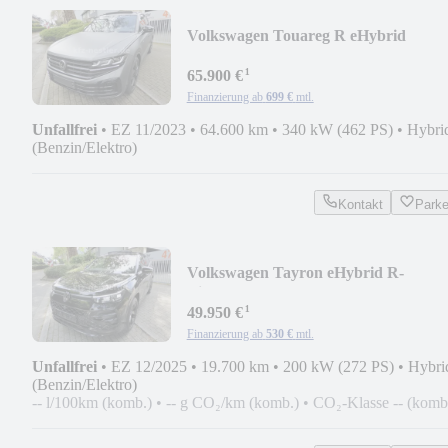
Volkswagen Touareg R eHybrid
Face/Pano/AHK/HUD/21"/ACC/Matt
¹
65.900 €
Finanzierung ab
699 €
mtl.
Unfallfrei
•
EZ 11/2023
•
64.600 km
•
340 kW (462 PS)
•
Hybri
(Benzin/Elektro)
Kontakt
Park
Volkswagen Tayron eHybrid R-
Line/Pano/ProMax/AHK/HUD/Harm
¹
49.950 €
Finanzierung ab
530 €
mtl.
Unfallfrei
•
EZ 12/2025
•
19.700 km
•
200 kW (272 PS)
•
Hybri
(Benzin/Elektro)
-- l/100km (komb.)
•
-- g CO₂/km (komb.)
•
CO₂-Klasse -- (komb