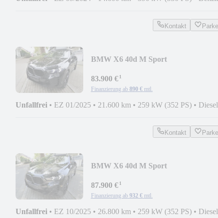
Kontakt
Park
BMW X6 40d M Sport
Pro/Pano/Luft/HUD/22Zoll/AHK
¹
83.900 €
Finanzierung ab
890 €
mtl.
Unfallfrei
•
EZ 01/2025
•
21.600 km
•
259 kW (352 PS)
•
Diesel
Kontakt
Park
BMW X6 40d M Sport
Pro/Pano/22/Luft/AHK/Soft/Tartufo
¹
87.900 €
Finanzierung ab
932 €
mtl.
Unfallfrei
•
EZ 10/2025
•
26.800 km
•
259 kW (352 PS)
•
Diesel