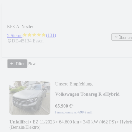
KFZ A. Nestler
(
131
)
5 Sterne
Über un
DE-
45134
Essen
Pkw
Filter
Unsere Empfehlung
Volkswagen Touareg R eHybrid
Face/Pano/AHK/HUD/21"/ACC/Matt
¹
65.900 €
Finanzierung ab
699 €
mtl.
Unfallfrei
•
EZ 11/2023
•
64.600 km
•
340 kW (462 PS)
•
Hybri
(Benzin/Elektro)