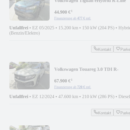
Volkswagen Tiguan eHybrid R-Line
Pano/AHK/DCC/ACC/360°
¹
44.900 €
Finanzierung ab
477 €
mtl.
Unfallfrei
•
EZ 05/2025
•
15.200 km
•
150 kW (204 PS)
•
Hybri
(Benzin/Elektro)
Kontakt
Park
Volkswagen Touareg 3.0 TDI R-
Line/Pano/Puglia/AHK/HUD/Wank
¹
67.900 €
Finanzierung ab
720 €
mtl.
Unfallfrei
•
EZ 12/2024
•
47.600 km
•
210 kW (286 PS)
•
Diesel
Kontakt
Park