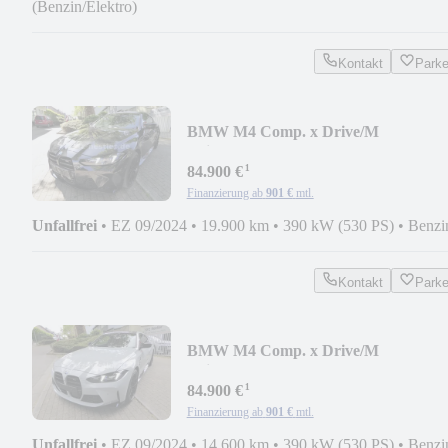
(Benzin/Elektro)
Kontakt
Park
BMW M4 Comp. x Drive/M
Drivers/ACC/HUD/360°/Tartufo
¹
84.900 €
Finanzierung ab
901 €
mtl.
Unfallfrei
•
EZ 09/2024
•
19.900 km
•
390 kW (530 PS)
•
Benzi
Kontakt
Park
BMW M4 Comp. x Drive/M
Drivers/ACC/HUD/360°/Black
¹
84.900 €
Finanzierung ab
901 €
mtl.
Unfallfrei
•
EZ 09/2024
•
14.600 km
•
390 kW (530 PS)
•
Benzi