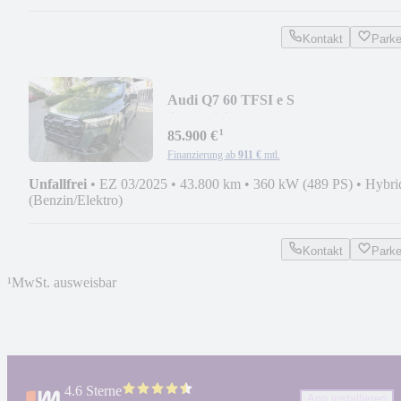
Kontakt
Park
Audi Q7 60 TFSI e S
line/Individual/Carbon/Raute/Pano
¹
85.900 €
Finanzierung ab
911 €
mtl.
Unfallfrei
•
EZ 03/2025
•
43.800 km
•
360 kW (489 PS)
•
Hybri
(Benzin/Elektro)
Kontakt
Park
¹
MwSt. ausweisbar
4.6 Sterne
App installieren