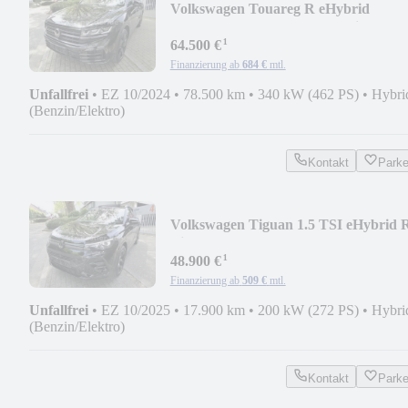
Volkswagen Touareg R eHybrid
Pano/21"/AHK/HUD/Dynaudio/ACC
¹
64.500 €
Finanzierung ab
684 €
mtl.
Unfallfrei
•
EZ 10/2024
•
78.500 km
•
340 kW (462 PS)
•
Hybri
(Benzin/Elektro)
Kontakt
Park
Volkswagen Tiguan 1.5 TSI eHybrid 
Line/Pano/AHK/HUD
¹
48.900 €
Finanzierung ab
509 €
mtl.
Unfallfrei
•
EZ 10/2025
•
17.900 km
•
200 kW (272 PS)
•
Hybri
(Benzin/Elektro)
Kontakt
Park