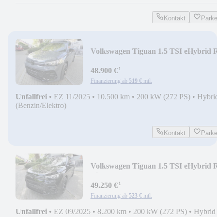
Kontakt
Park
Volkswagen Tiguan 1.5 TSI eHybrid 
Line/Pano/AHK/HUD
¹
48.900 €
Finanzierung ab
519 €
mtl.
Unfallfrei
•
EZ 11/2025
•
10.500 km
•
200 kW (272 PS)
•
Hybri
(Benzin/Elektro)
Kontakt
Park
Volkswagen Tiguan 1.5 TSI eHybrid 
Line/Pano/AHK/HUD
¹
49.250 €
Finanzierung ab
523 €
mtl.
Unfallfrei
•
EZ 09/2025
•
8.200 km
•
200 kW (272 PS)
•
Hybrid