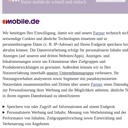
Nutze mobile.de schnell und einfach
Impressum
AGB
Wir benötigen Ihre Einwilligung, damit wir und unsere
Partner
technisch nic
notwendige Cookies und ähnliche Technologien einsetzen und so
Vertrag widerrufen
personenbezogene Daten (z. B. IP-Adresse) auf Ihrem Endgerät speichern bz
Datenschutz
abrufen können. Die Datenverarbeitung erfolgt für personalisierte Inhalte un
Anzeigen (auf unseren und dritten Websites/Apps), Anzeigen- und
Datenschutzeinstellungen
Inhaltsmessungen sowie um Erkenntnisse über Zielgruppen und
Erklärung zur Barrierefreiheit
Produktentwicklungen zu gewinnen. Außerdem können wir so Ihre
Report Security Vulnerability (English)
Nutzererfahrung innerhalb
unserer Unternehmensgruppe
verbessern, Ihr
Nutzungsverhalten analysieren sowie Segmente mit pseudonymisierten
Nutzerdaten zusammenstellen und Dritten über unsere
Partner
einen Datenabg
Powered by
zur Personalisierung ihrer Werbung und die Möglichkeit anbieten, ähnliche N
in ihrem eigenen Datenbestand zu identifizieren.
Von
Auto verkaufen
über
E-Bikes
und
Gebrauchtwagen
:
Speichern von oder Zugriff auf Informationen auf einem Endgerät
Besuche
mobile.de
Personalisierte Werbung und Inhalte, Messung von Werbeleistung und der
Performance von Inhalten, Zielgruppenforschung sowie Entwicklung und
Verbesserung von Angeboten