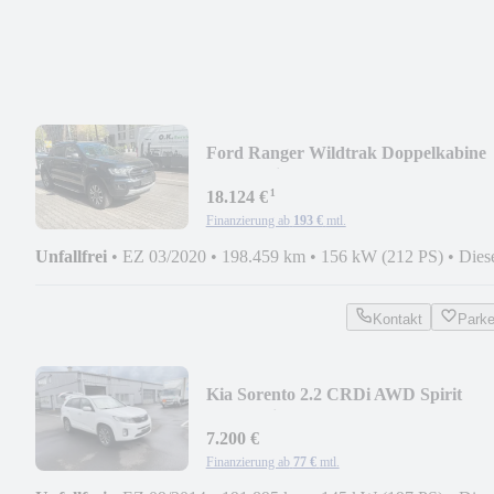
Ford Ranger Wildtrak Doppelkabine
4x4 2.0 Bi-Tu
¹
18.124 €
Finanzierung ab
193 €
mtl.
Unfallfrei
•
EZ 03/2020
•
198.459 km
•
156 kW (212 PS)
•
Dies
Kontakt
Park
Kia Sorento 2.2 CRDi AWD Spirit
Automatik
7.200 €
Finanzierung ab
77 €
mtl.