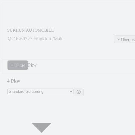
SUKHUN AUTOMOBILE
DE-
60327
Frankfurt /Main
Über un
Pkw
Filter
4 Pkw