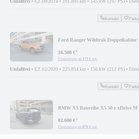
Unfallfrei
•
EZ 09/2014
•
191.895 km
•
145 kW (197 PS)
•
Dies
Kontakt
Park
Ford Ranger Wildtrak Doppelkabine
4x4
¹
16.500 €
Finanzierung ab
175 €
mtl.
Unfallfrei
•
EZ 02/2020
•
225.854 km
•
156 kW (212 PS)
•
Dies
Kontakt
Park
BMW X5 Baureihe X5 50 e xDrive M
Sp Individual/Sky
¹
82.600 €
Finanzierung ab
876 €
mtl.
Unfallfrei
•
EZ 11/2023
•
35.940 km
•
230 kW (313 PS)
•
Hybri