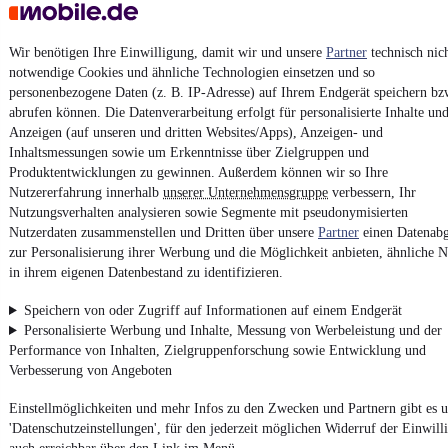
(Benzin/Elektro)
Wir benötigen Ihre Einwilligung, damit wir und unsere
Partner
technisch nic
Kontakt
Park
notwendige Cookies und ähnliche Technologien einsetzen und so
personenbezogene Daten (z. B. IP-Adresse) auf Ihrem Endgerät speichern bz
¹
MwSt. ausweisbar
abrufen können. Die Datenverarbeitung erfolgt für personalisierte Inhalte un
Anzeigen (auf unseren und dritten Websites/Apps), Anzeigen- und
Inhaltsmessungen sowie um Erkenntnisse über Zielgruppen und
Produktentwicklungen zu gewinnen. Außerdem können wir so Ihre
Nutzererfahrung innerhalb
unserer Unternehmensgruppe
verbessern, Ihr
Nutzungsverhalten analysieren sowie Segmente mit pseudonymisierten
4.6 Sterne
Nutzerdaten zusammenstellen und Dritten über unsere
Partner
einen Datenabg
App installieren
Nutze mobile.de schnell und einfach
zur Personalisierung ihrer Werbung und die Möglichkeit anbieten, ähnliche N
in ihrem eigenen Datenbestand zu identifizieren.
Speichern von oder Zugriff auf Informationen auf einem Endgerät
Impressum
Personalisierte Werbung und Inhalte, Messung von Werbeleistung und der
AGB
Performance von Inhalten, Zielgruppenforschung sowie Entwicklung und
Verbesserung von Angeboten
Vertrag widerrufen
Datenschutz
Einstellmöglichkeiten und mehr Infos zu den Zwecken und Partnern gibt es u
'Datenschutzeinstellungen', für den jederzeit möglichen Widerruf der Einwill
Datenschutzeinstellungen