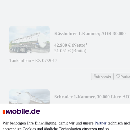
Kässbohrer 1-Kammer, ADR 30.000
Liter
¹
42.900 € (Netto)
51.051 € (Brutto)
Tankaufbau
•
EZ 07/2017
Kontakt
Park
Schrader 1-Kammer, 30.000 Liter, A
¹
26.500 € (Netto)
31.535 € (Brutto)
Wir benötigen Ihre Einwilligung, damit wir und unsere
Partner
technisch nic
Tankaufbau
•
EZ 08/2008
notwendige Cookies und ähnliche Technologien einsetzen und so