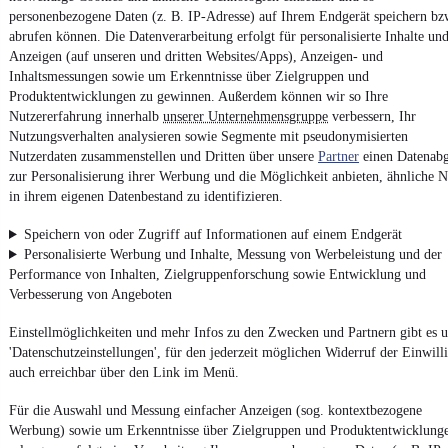
personenbezogene Daten (z. B. IP-Adresse) auf Ihrem Endgerät speichern bz
Kontakt
Park
abrufen können. Die Datenverarbeitung erfolgt für personalisierte Inhalte un
Anzeigen (auf unseren und dritten Websites/Apps), Anzeigen- und
¹
MwSt. ausweisbar
Inhaltsmessungen sowie um Erkenntnisse über Zielgruppen und
Produktentwicklungen zu gewinnen. Außerdem können wir so Ihre
Nutzererfahrung innerhalb
unserer Unternehmensgruppe
verbessern, Ihr
Nutzungsverhalten analysieren sowie Segmente mit pseudonymisierten
Nutzerdaten zusammenstellen und Dritten über unsere
Partner
einen Datenabg
zur Personalisierung ihrer Werbung und die Möglichkeit anbieten, ähnliche N
4.6 Sterne
in ihrem eigenen Datenbestand zu identifizieren.
App installieren
Nutze mobile.de schnell und einfach
Speichern von oder Zugriff auf Informationen auf einem Endgerät
Personalisierte Werbung und Inhalte, Messung von Werbeleistung und der
Performance von Inhalten, Zielgruppenforschung sowie Entwicklung und
Impressum
Verbesserung von Angeboten
AGB
Einstellmöglichkeiten und mehr Infos zu den Zwecken und Partnern gibt es u
Vertrag widerrufen
'Datenschutzeinstellungen', für den jederzeit möglichen Widerruf der Einwill
Datenschutz
auch erreichbar über den Link im Menü.
Datenschutzeinstellungen
Für die Auswahl und Messung einfacher Anzeigen (sog. kontextbezogene
Erklärung zur Barrierefreiheit
Werbung) sowie um Erkenntnisse über Zielgruppen und Produktentwicklung