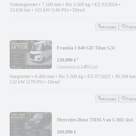
Teilintegrierter
•
7.160 mm
•
Bis 3.500 kg
•
EZ 03/2024
•
23.636 km
•
103 kW (140 PS)
•
Diesel
Kontakt
Park
Frankia I 840 GD Titan 5,5t
¹
139.990 €
Finanzierung ab
1.485 €
mtl.
Integrierter
•
8.460 mm
•
Bis 5.500 kg
•
EZ 07/2022
•
39.598 km
132 kW (179 PS)
•
Diesel
Kontakt
Park
Mercedes-Benz TRM-Van L3H2 4x4
169.990 €