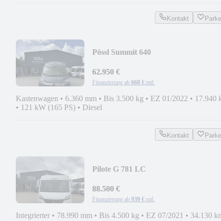
Kontakt
Park
Pössl Summit 640
62.950 €
Finanzierung ab
668 €
mtl.
Kastenwagen
•
6.360 mm
•
Bis 3.500 kg
•
EZ 01/2022
•
17.940 
•
121 kW (165 PS)
•
Diesel
Kontakt
Park
Pilote G 781 LC
88.500 €
Finanzierung ab
939 €
mtl.
Integrierter
•
78.990 mm
•
Bis 4.500 kg
•
EZ 07/2021
•
34.130 k