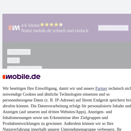
4.6 Sterne
App installieren
Nutze mobile.de schnell und einfach
Impressum
AGB
Vertrag widerrufen
Datenschutz
Datenschutzeinstellungen
Wir benötigen Ihre Einwilligung, damit wir und unsere
Partner
technisch nic
notwendige Cookies und ähnliche Technologien einsetzen und so
Erklärung zur Barrierefreiheit
personenbezogene Daten (z. B. IP-Adresse) auf Ihrem Endgerät speichern bz
Report Security Vulnerability (English)
abrufen können. Die Datenverarbeitung erfolgt für personalisierte Inhalte un
Anzeigen (auf unseren und dritten Websites/Apps), Anzeigen- und
Inhaltsmessungen sowie um Erkenntnisse über Zielgruppen und
Powered by
Produktentwicklungen zu gewinnen. Außerdem können wir so Ihre
Nutzererfahrung innerhalb
unserer Unternehmensgruppe
verbessern, Ihr