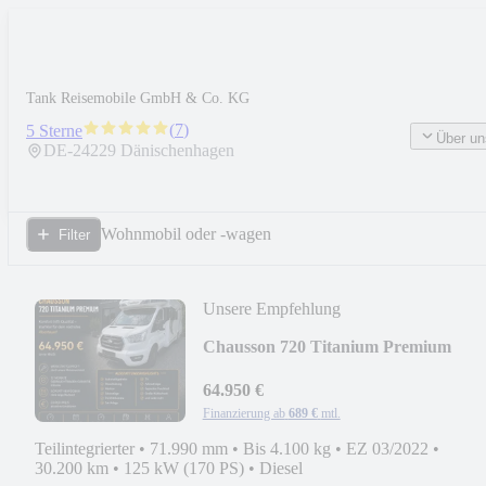
Tank Reisemobile GmbH & Co. KG
(
7
)
5 Sterne
Über un
DE-
24229
Dänischenhagen
Wohnmobil oder -wagen
Filter
Unsere Empfehlung
Chausson 720 Titanium Premium
64.950 €
Finanzierung ab
689 €
mtl.
Teilintegrierter
•
71.990 mm
•
Bis 4.100 kg
•
EZ 03/2022
•
30.200 km
•
125 kW (170 PS)
•
Diesel