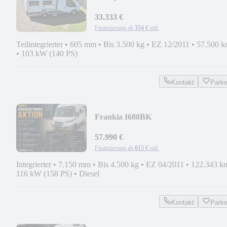
33.333 €
Finanzierung ab
354 €
mtl.
Teilintegrierter
•
605 mm
•
Bis 3.500 kg
•
EZ 12/2011
•
57.500 
•
103 kW (140 PS)
Kontakt
Park
Frankia I680BK
57.990 €
Finanzierung ab
615 €
mtl.
Integrierter
•
7.150 mm
•
Bis 4.500 kg
•
EZ 04/2011
•
122.343 k
116 kW (158 PS)
•
Diesel
Kontakt
Park