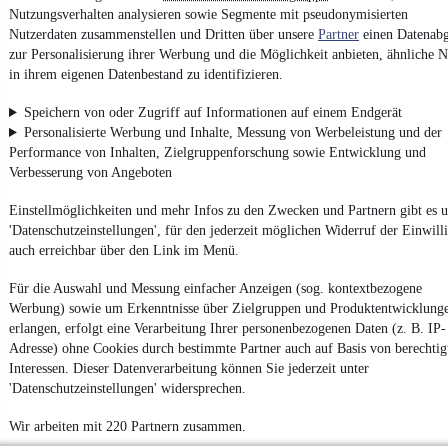
Nutzungsverhalten analysieren sowie Segmente mit pseudonymisierten
Entdecke
Kleinwagen
,
SUV
und
Wohnmobile
und mehr bei
Nutzerdaten zusammenstellen und Dritten über unsere
Partner
einen Datenabg
mobile.de
zur Personalisierung ihrer Werbung und die Möglichkeit anbieten, ähnliche N
in ihrem eigenen Datenbestand zu identifizieren.
Speichern von oder Zugriff auf Informationen auf einem Endgerät
Personalisierte Werbung und Inhalte, Messung von Werbeleistung und der
Performance von Inhalten, Zielgruppenforschung sowie Entwicklung und
Verbesserung von Angeboten
Einstellmöglichkeiten und mehr Infos zu den Zwecken und Partnern gibt es u
'Datenschutzeinstellungen', für den jederzeit möglichen Widerruf der Einwill
auch erreichbar über den Link im Menü.
Für die Auswahl und Messung einfacher Anzeigen (sog. kontextbezogene
Werbung) sowie um Erkenntnisse über Zielgruppen und Produktentwicklung
erlangen, erfolgt eine Verarbeitung Ihrer personenbezogenen Daten (z. B. IP-
Adresse) ohne Cookies durch bestimmte Partner auch auf Basis von berechtig
Interessen. Dieser Datenverarbeitung können Sie jederzeit unter
'Datenschutzeinstellungen' widersprechen.
Wir arbeiten mit 220 Partnern zusammen.