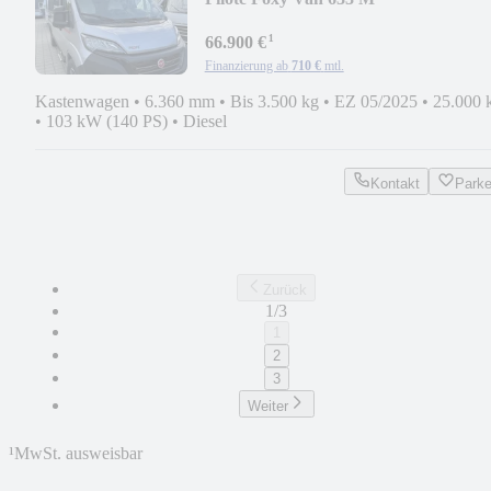
¹
66.900 €
Finanzierung ab
710 €
mtl.
Kastenwagen
•
6.360 mm
•
Bis 3.500 kg
•
EZ 05/2025
•
25.000 
•
103 kW (140 PS)
•
Diesel
Kontakt
Park
Zurück
1/3
1
2
3
Weiter
¹
MwSt. ausweisbar