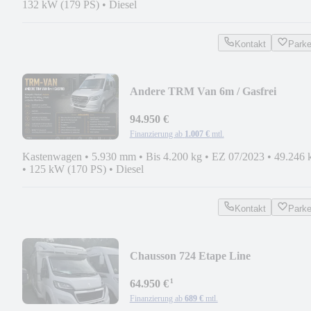
132 kW (179 PS)
•
Diesel
Kontakt
Park
Andere TRM Van 6m / Gasfrei
94.950 €
Finanzierung ab
1.007 €
mtl.
Kastenwagen
•
5.930 mm
•
Bis 4.200 kg
•
EZ 07/2023
•
49.246 
•
125 kW (170 PS)
•
Diesel
Kontakt
Park
Chausson 724 Etape Line
¹
64.950 €
Finanzierung ab
689 €
mtl.