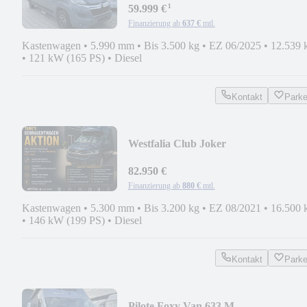
¹
59.999 €
Finanzierung ab
637 €
mtl.
Kastenwagen
•
5.990 mm
•
Bis 3.500 kg
•
EZ 06/2025
•
12.539 
•
121 kW (165 PS)
•
Diesel
Kontakt
Park
Westfalia Club Joker
82.950 €
Finanzierung ab
880 €
mtl.
Kastenwagen
•
5.300 mm
•
Bis 3.200 kg
•
EZ 08/2021
•
16.500 
•
146 kW (199 PS)
•
Diesel
Kontakt
Park
Pilote Foxy Van 633 M