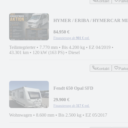
Kontakt
Park
HYMER / ERIBA / HYMERCAR M
620 Top ausgestattet!
84.950 €
Finanzierung ab
901 €
mtl.
Teilintegrierter
•
7.770 mm
•
Bis 4.200 kg
•
EZ 04/2019
•
43.301 km
•
120 kW (163 PS)
•
Diesel
Kontakt
Park
Fendt 650 Opal SFD
29.900 €
Finanzierung ab
317 €
mtl.
Wohnwagen
•
8.600 mm
•
Bis 2.500 kg
•
EZ 05/2017