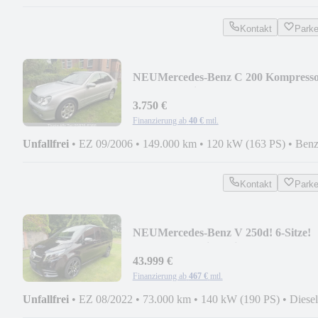
Kontakt
Park
NEU
Mercedes-Benz C 200 Kompress
Elegance! Klima! Tüv NEU!
3.750 €
Finanzierung ab
40 €
mtl.
Unfallfrei
•
EZ 09/2006
•
149.000 km
•
120 kW (163 PS)
•
Benz
Kontakt
Park
NEU
Mercedes-Benz V 250d! 6-Sitze!
AHK! AMG! Distronic! 1.Hd!
43.999 €
Finanzierung ab
467 €
mtl.
Unfallfrei
•
EZ 08/2022
•
73.000 km
•
140 kW (190 PS)
•
Diesel