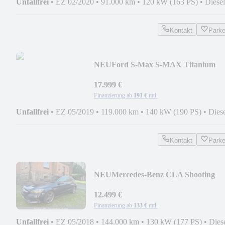
Unfallfrei
•
EZ 02/2020
•
91.000 km
•
120 kW (163 PS)
•
Diesel
Kontakt
Park
NEU
Ford S-Max S-MAX Titanium
17.999 €
Finanzierung ab
191 €
mtl.
Unfallfrei
•
EZ 05/2019
•
119.000 km
•
140 kW (190 PS)
•
Dies
Kontakt
Park
NEU
Mercedes-Benz CLA Shooting
Brake CLA 220d! Navi! AHK!
12.499 €
Finanzierung ab
133 €
mtl.
Unfallfrei
•
EZ 05/2018
•
144.000 km
•
130 kW (177 PS)
•
Dies