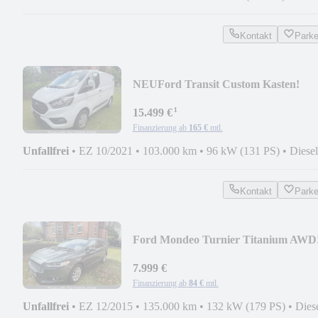
Kontakt
Park
NEU
Ford Transit Custom Kasten!
Klima!AHK! SORTIMO
¹
15.499 €
Finanzierung ab
165 €
mtl.
Unfallfrei
•
EZ 10/2021
•
103.000 km
•
96 kW (131 PS)
•
Diesel
Kontakt
Park
Ford Mondeo Turnier Titanium AWD
AHK!
7.999 €
Finanzierung ab
84 €
mtl.
Unfallfrei
•
EZ 12/2015
•
135.000 km
•
132 kW (179 PS)
•
Dies