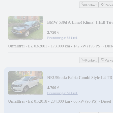
Kontakt
Park
BMW 530d A Limo! Klima! 1.Hd! Tü
7-26!
2.750 €
Finanzierung ab
52 €
mtl.
Unfallfrei
•
EZ 03/2001
•
173.000 km
•
142 kW (193 PS)
•
Dies
Kontakt
Park
NEU
Skoda Fabia Combi Style 1.4 TD
Tüv 4-27! Klima!
4.700 €
Finanzierung ab
50 €
mtl.
Unfallfrei
•
EZ 01/2018
•
234.000 km
•
66 kW (90 PS)
•
Diesel