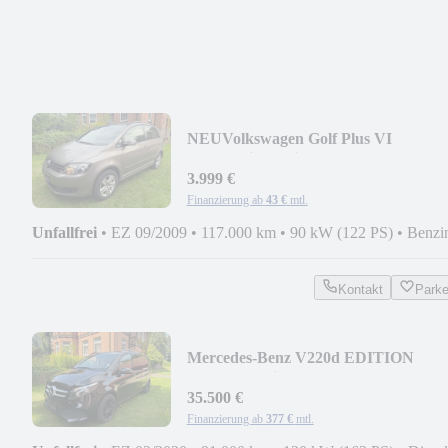
NEU
Volkswagen Golf Plus VI
Comfortline! Klima! 1. Hd!
3.999 €
Finanzierung ab
43 €
mtl.
Unfallfrei
•
EZ 09/2009
•
117.000 km
•
90 kW (122 PS)
•
Benzi
Kontakt
Park
Mercedes-Benz V220d EDITION
kompakt! Klima! AHK! 91tkm!
35.500 €
Finanzierung ab
377 €
mtl.