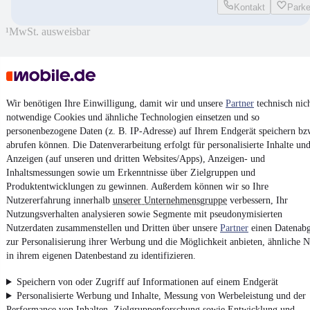
Kontakt
Park
¹
MwSt. ausweisbar
Wir benötigen Ihre Einwilligung, damit wir und unsere
Partner
technisch nic
4.6 Sterne
notwendige Cookies und ähnliche Technologien einsetzen und so
App installieren
Nutze mobile.de schnell und einfach
personenbezogene Daten (z. B. IP-Adresse) auf Ihrem Endgerät speichern bz
abrufen können. Die Datenverarbeitung erfolgt für personalisierte Inhalte un
Anzeigen (auf unseren und dritten Websites/Apps), Anzeigen- und
Inhaltsmessungen sowie um Erkenntnisse über Zielgruppen und
Impressum
Produktentwicklungen zu gewinnen. Außerdem können wir so Ihre
AGB
Nutzererfahrung innerhalb
unserer Unternehmensgruppe
verbessern, Ihr
Nutzungsverhalten analysieren sowie Segmente mit pseudonymisierten
Vertrag widerrufen
Nutzerdaten zusammenstellen und Dritten über unsere
Partner
einen Datenabg
Datenschutz
zur Personalisierung ihrer Werbung und die Möglichkeit anbieten, ähnliche N
in ihrem eigenen Datenbestand zu identifizieren.
Datenschutzeinstellungen
Erklärung zur Barrierefreiheit
Speichern von oder Zugriff auf Informationen auf einem Endgerät
Personalisierte Werbung und Inhalte, Messung von Werbeleistung und der
Report Security Vulnerability (English)
Performance von Inhalten, Zielgruppenforschung sowie Entwicklung und