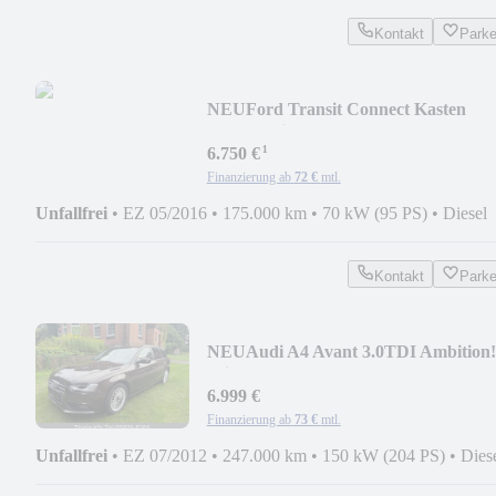
Kontakt
Park
NEU
Ford Transit Connect Kasten
Trend! Klima! Tüv NEU!
¹
6.750 €
Finanzierung ab
72 €
mtl.
Unfallfrei
•
EZ 05/2016
•
175.000 km
•
70 kW (95 PS)
•
Diesel
Kontakt
Park
NEU
Audi A4 Avant 3.0TDI Ambition!
Klima! Tüv NEU!
6.999 €
Finanzierung ab
73 €
mtl.
Unfallfrei
•
EZ 07/2012
•
247.000 km
•
150 kW (204 PS)
•
Dies