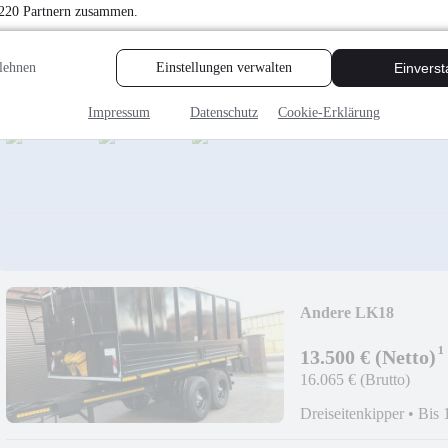
14.875 € (Brutto)
 220 Partnern zusammen.
Plattform
•
Bis 18.000 
lehnen
Einstellungen verwalten
Einvers
Impressum
Datenschutz
Cookie-Erklärung
Andere LK18
¹
13.500 € (Netto)
16.065 € (Brutto)
Dreiseitenkipper
•
Bis 