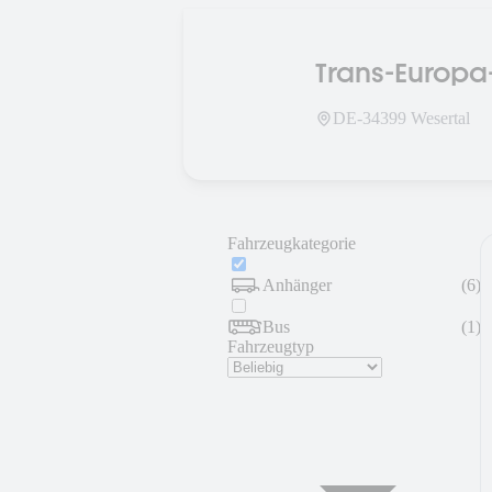
Trans-Europ
DE-
34399
Wesertal
Fahrzeugkategorie
Anhänger
(
6
)
Bus
(
1
)
Fahrzeugtyp