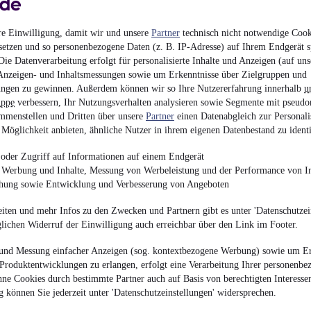
14.875 € (Brutto)
Plattform
•
Bis 18.000 
re Einwilligung, damit wir und unsere
Partner
technisch nicht notwendige Cook
setzen und so personenbezogene Daten (z. B. IP-Adresse) auf Ihrem Endgerät s
ie Datenverarbeitung erfolgt für personalisierte Inhalte und Anzeigen (auf uns
Anzeigen- und Inhaltsmessungen sowie um Erkenntnisse über Zielgruppen und
ngen zu gewinnen. Außerdem können wir so Ihre Nutzererfahrung innerhalb
u
uppe
verbessern, Ihr Nutzungsverhalten analysieren sowie Segmente mit pseudo
Andere CD 18MHPE /
mmenstellen und Dritten über unsere
Partner
einen Datenabgleich zur Personali
Möglichkeit anbieten, ähnliche Nutzer in ihrem eigenen Datenbestand zu identi
¹
11.500 € (Netto)
oder Zugriff auf Informationen auf einem Endgerät
13.685 € (Brutto)
e Werbung und Inhalte, Messung von Werbeleistung und der Performance von In
chung sowie Entwicklung und Verbesserung von Angeboten
Andere Anhänger
•
Bis
iten und mehr Infos zu den Zwecken und Partnern gibt es unter 'Datenschutzein
glichen Widerruf der Einwilligung auch erreichbar über den Link im Footer.
und Messung einfacher Anzeigen (sog. kontextbezogene Werbung) sowie um Er
Produktentwicklungen zu erlangen, erfolgt eine Verarbeitung Ihrer personenbe
Schmitz Cargobull A
ne Cookies durch bestimmte Partner auch auf Basis von berechtigten Interesse
 können Sie jederzeit unter 'Datenschutzeinstellungen' widersprechen.
¹
12.500 € (Netto)