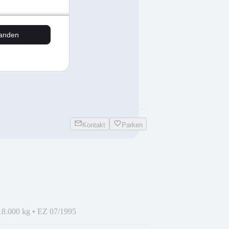
kg
•
EZ 04/2015
tanden
Kontakt
Parken
18.000 kg
•
EZ 07/1995