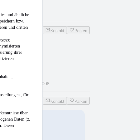
kg
•
EZ 05/2015
ies und ähnliche
peichern bzw.
eren und dritten
Kontakt
Parken
nserer
nymisierten
 Dollyachse
sierung ihrer
fizieren.
halten,
 18.000 kg
•
EZ 05/2008
stellungen', für
Kontakt
Parken
kenntnisse über
zogenen Daten (z.
18
n. Dieser