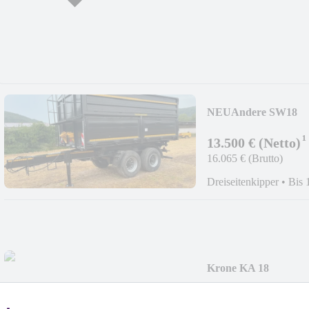
NEU
Andere SW18
¹
13.500 € (Netto)
16.065 € (Brutto)
Dreiseitenkipper
•
Bis 
Krone KA 18
¹
12.500 € (Netto)