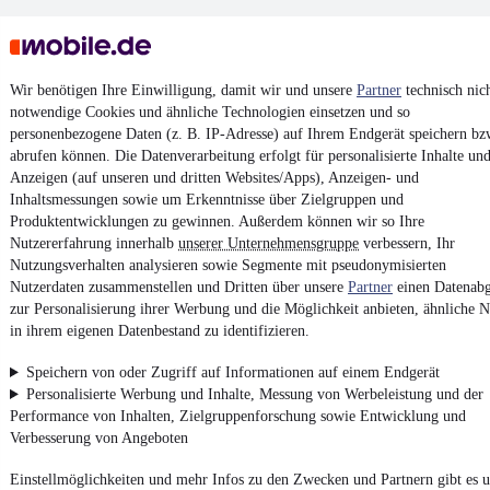
Wir benötigen Ihre Einwilligung, damit wir und unsere
Partner
technisch nic
notwendige Cookies und ähnliche Technologien einsetzen und so
personenbezogene Daten (z. B. IP-Adresse) auf Ihrem Endgerät speichern bz
Keine Inserate gefunden
abrufen können. Die Datenverarbeitung erfolgt für personalisierte Inhalte un
Anzeigen (auf unseren und dritten Websites/Apps), Anzeigen- und
Inhaltsmessungen sowie um Erkenntnisse über Zielgruppen und
Produktentwicklungen zu gewinnen. Außerdem können wir so Ihre
¹
MwSt. ausweisbar
Nutzererfahrung innerhalb
unserer Unternehmensgruppe
verbessern, Ihr
Nutzungsverhalten analysieren sowie Segmente mit pseudonymisierten
Nutzerdaten zusammenstellen und Dritten über unsere
Partner
einen Datenabg
zur Personalisierung ihrer Werbung und die Möglichkeit anbieten, ähnliche N
in ihrem eigenen Datenbestand zu identifizieren.
4.6 Sterne
App installieren
Speichern von oder Zugriff auf Informationen auf einem Endgerät
Nutze mobile.de schnell und einfach
Personalisierte Werbung und Inhalte, Messung von Werbeleistung und der
Performance von Inhalten, Zielgruppenforschung sowie Entwicklung und
Verbesserung von Angeboten
Impressum
Einstellmöglichkeiten und mehr Infos zu den Zwecken und Partnern gibt es u
AGB