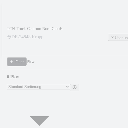
TCN Truck-Centrum Nord GmbH
DE-
24848
Kropp
Über un
Pkw
Filter
0 Pkw