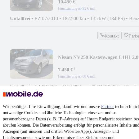
Edition**TOP*
10.450 €
Finanzierung ab
95 €
mtl.
Unfallfrei
•
EZ 07/2010
•
182.500 km
•
135 kW (184 PS)
•
Benz
Kontakt
Park
Nissan NV250 Kastenwagen L1H1 2,0
Pro **Klima**
¹
7.450 €
Finanzierung ab
68 €
mtl.
Unfallfrei
•
EZ 09/2021
•
166.500 km
•
70 kW (95 PS)
•
Diesel
Kontakt
Park
Wir benötigen Ihre Einwilligung, damit wir und unsere
Partner
technisch nic
notwendige Cookies und ähnliche Technologien einsetzen und so
¹
MwSt. ausweisbar
personenbezogene Daten (z. B. IP-Adresse) auf Ihrem Endgerät speichern bz
abrufen können. Die Datenverarbeitung erfolgt für personalisierte Inhalte un
Anzeigen (auf unseren und dritten Websites/Apps), Anzeigen- und
Inhaltsmessungen sowie um Erkenntnisse über Zielgruppen und