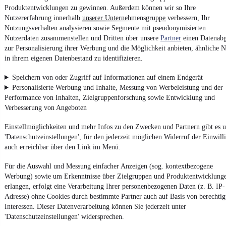
Produktentwicklungen zu gewinnen. Außerdem können wir so Ihre
Nutzererfahrung innerhalb
unserer Unternehmensgruppe
verbessern, Ihr
4.6 Sterne
App installieren
Nutzungsverhalten analysieren sowie Segmente mit pseudonymisierten
Nutze mobile.de schnell und einfach
Nutzerdaten zusammenstellen und Dritten über unsere
Partner
einen Datenabg
zur Personalisierung ihrer Werbung und die Möglichkeit anbieten, ähnliche N
in ihrem eigenen Datenbestand zu identifizieren.
Impressum
Speichern von oder Zugriff auf Informationen auf einem Endgerät
AGB
Personalisierte Werbung und Inhalte, Messung von Werbeleistung und der
Vertrag widerrufen
Performance von Inhalten, Zielgruppenforschung sowie Entwicklung und
Verbesserung von Angeboten
Datenschutz
Datenschutzeinstellungen
Einstellmöglichkeiten und mehr Infos zu den Zwecken und Partnern gibt es u
'Datenschutzeinstellungen', für den jederzeit möglichen Widerruf der Einwill
Erklärung zur Barrierefreiheit
auch erreichbar über den Link im Menü.
Report Security Vulnerability (English)
Für die Auswahl und Messung einfacher Anzeigen (sog. kontextbezogene
Werbung) sowie um Erkenntnisse über Zielgruppen und Produktentwicklung
Powered by
erlangen, erfolgt eine Verarbeitung Ihrer personenbezogenen Daten (z. B. IP-
Adresse) ohne Cookies durch bestimmte Partner auch auf Basis von berechtig
Interessen. Dieser Datenverarbeitung können Sie jederzeit unter
Noch mehr
neue Autos
unterschiedlicher Marken, auch als
'Datenschutzeinstellungen' widersprechen.
Leasing-Angebote
, gibt es bei mobile.de