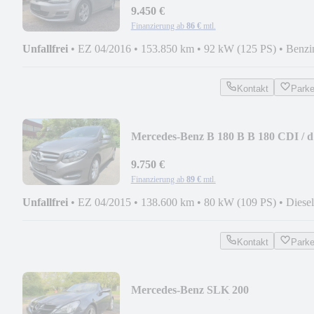
9.450 €
Finanzierung ab
86 €
mtl.
Unfallfrei
•
EZ 04/2016
•
153.850 km
•
92 kW (125 PS)
•
Benzi
Kontakt
Park
Mercedes-Benz B 180 B B 180 CDI / d
***KLIMA***LM***TOP
9.750 €
Finanzierung ab
89 €
mtl.
Unfallfrei
•
EZ 04/2015
•
138.600 km
•
80 kW (109 PS)
•
Diesel
Kontakt
Park
Mercedes-Benz SLK 200
Roadster**Automatik**2Look