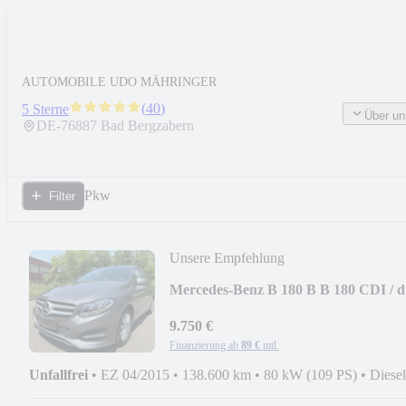
AUTOMOBILE UDO MÄHRINGER
(
40
)
5 Sterne
Über un
DE-
76887
Bad Bergzabern
Pkw
Filter
Unsere Empfehlung
Mercedes-Benz B 180 B B 180 CDI / d
***KLIMA***LM***TOP
9.750 €
Finanzierung ab
89 €
mtl.
Unfallfrei
•
EZ 04/2015
•
138.600 km
•
80 kW (109 PS)
•
Diesel