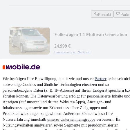
Kontakt
Park
Volkswagen T4 Multivan Generation
111KW
24.999 €
Finanzierung ab
266 €
mtl.
Unfallfrei
•
EZ 12/2003
•
275.000 km
•
111 kW (151 PS)
•
Diese
Kontakt
Park
Wir benötigen Ihre Einwilligung, damit wir und unsere
Partner
technisch nic
notwendige Cookies und ähnliche Technologien einsetzen und so
¹
MwSt. ausweisbar
personenbezogene Daten (z. B. IP-Adresse) auf Ihrem Endgerät speichern bz
abrufen können. Die Datenverarbeitung erfolgt für personalisierte Inhalte un
Anzeigen (auf unseren und dritten Websites/Apps), Anzeigen- und
Inhaltsmessungen sowie um Erkenntnisse über Zielgruppen und
Produktentwicklungen zu gewinnen. Außerdem können wir so Ihre
Nutzererfahrung innerhalb
unserer Unternehmensgruppe
verbessern, Ihr
4.6 Sterne
Nutzungsverhalten analysieren sowie Segmente mit pseudonymisierten
App installieren
Nutze mobile.de schnell und einfach