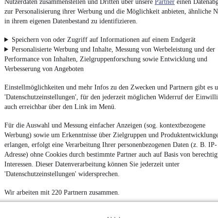
Nutzerdaten zusammenstellen und Dritten über unsere
Partner
einen Datenabg
zur Personalisierung ihrer Werbung und die Möglichkeit anbieten, ähnliche N
in ihrem eigenen Datenbestand zu identifizieren.
Impressum
Speichern von oder Zugriff auf Informationen auf einem Endgerät
AGB
Personalisierte Werbung und Inhalte, Messung von Werbeleistung und der
Performance von Inhalten, Zielgruppenforschung sowie Entwicklung und
Vertrag widerrufen
Verbesserung von Angeboten
Datenschutz
Einstellmöglichkeiten und mehr Infos zu den Zwecken und Partnern gibt es u
Datenschutzeinstellungen
'Datenschutzeinstellungen', für den jederzeit möglichen Widerruf der Einwill
Erklärung zur Barrierefreiheit
auch erreichbar über den Link im Menü.
Report Security Vulnerability (English)
Für die Auswahl und Messung einfacher Anzeigen (sog. kontextbezogene
Werbung) sowie um Erkenntnisse über Zielgruppen und Produktentwicklung
Powered by
erlangen, erfolgt eine Verarbeitung Ihrer personenbezogenen Daten (z. B. IP-
Adresse) ohne Cookies durch bestimmte Partner auch auf Basis von berechtig
Interessen. Dieser Datenverarbeitung können Sie jederzeit unter
'Datenschutzeinstellungen' widersprechen.
Entdecke
Kleinwagen
,
SUV
und
Wohnmobile
und mehr bei
mobile.de
Wir arbeiten mit 220 Partnern zusammen.