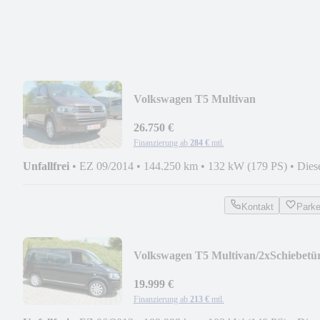
Volkswagen T5 Multivan
26.750 €
Finanzierung ab
284 €
mtl.
Unfallfrei
•
EZ 09/2014
•
144.250 km
•
132 kW (179 PS)
•
Dies
Kontakt
Park
Volkswagen T5 Multivan/2xSchiebetü
19.999 €
Finanzierung ab
213 €
mtl.