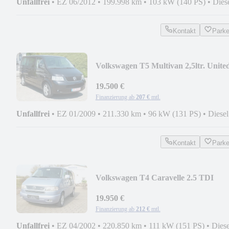
Unfallfrei
•
EZ 06/2012
•
199.998 km
•
103 kW (140 PS)
•
Dies
Kontakt
Park
Volkswagen T5 Multivan 2,5ltr. Unite
19.500 €
Finanzierung ab
207 €
mtl.
Unfallfrei
•
EZ 01/2009
•
211.330 km
•
96 kW (131 PS)
•
Diesel
Kontakt
Park
Volkswagen T4 Caravelle 2.5 TDI
111kW
19.950 €
Finanzierung ab
212 €
mtl.
Unfallfrei
•
EZ 04/2002
•
220.850 km
•
111 kW (151 PS)
•
Diese