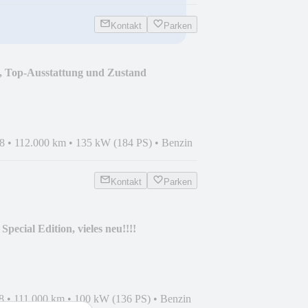
Kontakt
Parken
, Top-Ausstattung und Zustand
8
•
112.000 km
•
135 kW (184 PS)
•
Benzin
Kontakt
Parken
pecial Edition, vieles neu!!!!
8
•
111.000 km
•
100 kW (136 PS)
•
Benzin