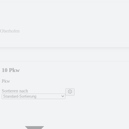
r-Oberhofen
10 Pkw
Pkw
Sortieren nach