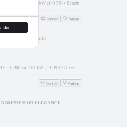
6
•
119.000 km
•
105 kW (143 PS)
•
Benzin
Kontakt
Parken
tanden
 TÜV und Wartung neu!!!
3
•
110.000 km
•
81 kW (110 PS)
•
Diesel
Kontakt
Parken
 230 KOMPRESSOR ELEGANCE