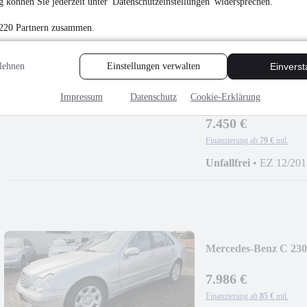
 können Sie jederzeit unter 'Datenschutzeinstellungen' widersprechen.
Unfallfrei
•
EZ 12/200
 220 Partnern zusammen.
lehnen
Einstellungen verwalten
Einvers
Renault Scenic III ,
Impressum
Datenschutz
Cookie-Erklärung
7.450 €
Finanzierung ab
79 €
mtl.
Unfallfrei
•
EZ 12/201
Mercedes-Benz C
7.986 €
Finanzierung ab
85 €
mtl.