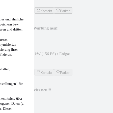
Kontakt
Parken
ies und ähnliche
peichern bzw.
 Erdgas u. Benzin, Wartung neu!!
eren und dritten
nserer
nymisierten
sierung ihrer
4
•
108.000 km
•
115 kW (156 PS)
•
Erdgas
fizieren.
halten,
Kontakt
Parken
stellungen', für
portcoupe, sehr vieles neu!!!
kenntnisse über
zogenen Daten (z.
n. Dieser