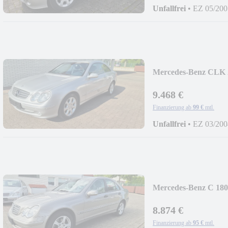
Unfallfrei
•
EZ 05/200
Mercedes-Benz CLK 2
9.468 €
Finanzierung ab
99 €
mtl.
Unfallfrei
•
EZ 03/200
Mercedes-Benz C 180 
8.874 €
Finanzierung ab
95 €
mtl.