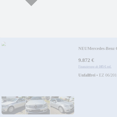
NEU
Mercedes-Benz
neu!!!!!!
9.872 €
Finanzierung ab
105 €
mtl.
Unfallfrei
•
EZ 06/201