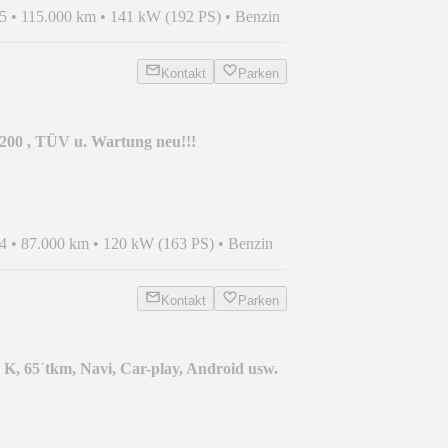
5
•
115.000 km
•
141 kW (192 PS)
•
Benzin
Kontakt
Parken
00 , TÜV u. Wartung neu!!!
4
•
87.000 km
•
120 kW (163 PS)
•
Benzin
Kontakt
Parken
K, 65´tkm, Navi, Car-play, Android usw.