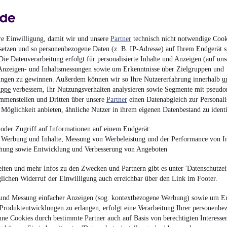
re Einwilligung, damit wir und unsere
Partner
technisch nicht notwendige Cook
setzen und so personenbezogene Daten (z. B. IP-Adresse) auf Ihrem Endgerät s
Mercedes-Benz B 200,
ie Datenverarbeitung erfolgt für personalisierte Inhalte und Anzeigen (auf uns
Anzeigen- und Inhaltsmessungen sowie um Erkenntnisse über Zielgruppen und
11.436 €
ngen zu gewinnen. Außerdem können wir so Ihre Nutzererfahrung innerhalb
u
uppe
verbessern, Ihr Nutzungsverhalten analysieren sowie Segmente mit pseudo
Finanzierung ab
119 €
mtl.
mmenstellen und Dritten über unsere
Partner
einen Datenabgleich zur Personali
Unfallfrei
•
EZ 09/201
Möglichkeit anbieten, ähnliche Nutzer in ihrem eigenen Datenbestand zu identi
(CNG)
oder Zugriff auf Informationen auf einem Endgerät
e Werbung und Inhalte, Messung von Werbeleistung und der Performance von In
chung sowie Entwicklung und Verbesserung von Angeboten
iten und mehr Infos zu den Zwecken und Partnern gibt es unter 'Datenschutzein
glichen Widerruf der Einwilligung auch erreichbar über den Link im Footer.
Mercedes-Benz C 180 S
und Messung einfacher Anzeigen (sog. kontextbezogene Werbung) sowie um Er
7.495 €
Produktentwicklungen zu erlangen, erfolgt eine Verarbeitung Ihrer personenbe
Finanzierung ab
78 €
mtl.
ne Cookies durch bestimmte Partner auch auf Basis von berechtigten Interesse