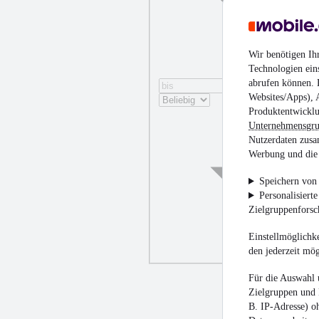
Wir benötigen Ih
Technologien ein
abrufen können. D
Websites/Apps), 
Produktentwicklu
Unternehmensgr
Nutzerdaten zusa
Werbung und die 
Speichern von 
Personalisiert
Zielgruppenfors
Einstellmöglichke
den jederzeit mö
Für die Auswahl 
Zielgruppen und 
B. IP-Adresse) oh