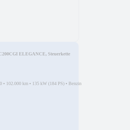
 C200CGI ELEGANCE, Steuerkette
0
•
102.000 km
•
135 kW (184 PS)
•
Benzin