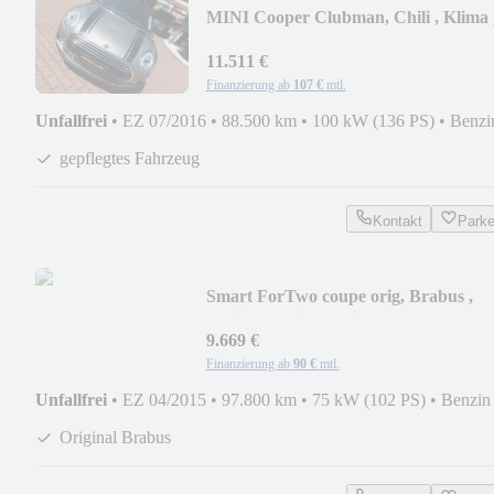
MINI Cooper Clubman, Chili , Klima 
LED , Keyless
11.511 €
Finanzierung ab
107 €
mtl.
Unfallfrei
•
EZ 07/2016
•
88.500 km
•
100 kW (136 PS)
•
Benzi
gepflegtes Fahrzeug
Kontakt
Park
Smart ForTwo coupe orig, Brabus ,
Navi, Android Media
9.669 €
Finanzierung ab
90 €
mtl.
Unfallfrei
•
EZ 04/2015
•
97.800 km
•
75 kW (102 PS)
•
Benzin
Original Brabus