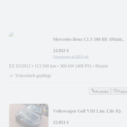
Mercedes-Benz CLS 500 BE 4Matic,
LED, Nachtsicht
23.932 €
Finanzierung ab
222 €
mtl.
EZ 03/2012
•
113.500 km
•
300 kW (408 PS)
•
Benzin
Scheckheft gepflegt
Kontakt
Park
Volkswagen Golf VIII Lim. Life IQ.
Light
15.951 €