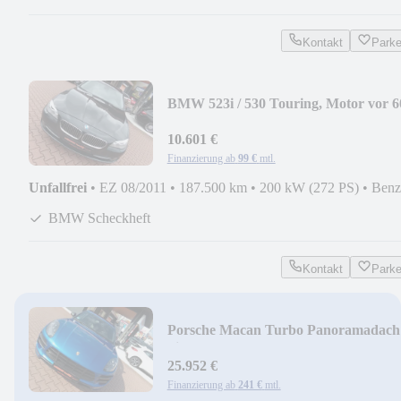
Kontakt
Park
BMW 523i / 530 Touring, Motor vor 6
km erneuert
10.601 €
Finanzierung ab
99 €
mtl.
Unfallfrei
•
EZ 08/2011
•
187.500 km
•
200 kW (272 PS)
•
Benz
BMW Scheckheft
Kontakt
Park
Porsche Macan Turbo Panoramadach
Sitzlüftung
25.952 €
Finanzierung ab
241 €
mtl.