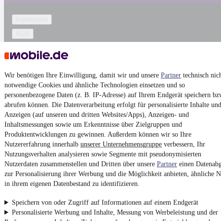
Impressum
AGB
Vertrag widerrufen
Datenschutz
Wir benötigen Ihre Einwilligung, damit wir und unsere
Partner
technisch nic
Datenschutzeinstellungen
notwendige Cookies und ähnliche Technologien einsetzen und so
Erklärung zur Barrierefreiheit
personenbezogene Daten (z. B. IP-Adresse) auf Ihrem Endgerät speichern bz
abrufen können. Die Datenverarbeitung erfolgt für personalisierte Inhalte un
Report Security Vulnerability (English)
Anzeigen (auf unseren und dritten Websites/Apps), Anzeigen- und
Inhaltsmessungen sowie um Erkenntnisse über Zielgruppen und
Powered by
Produktentwicklungen zu gewinnen. Außerdem können wir so Ihre
Nutzererfahrung innerhalb
unserer Unternehmensgruppe
verbessern, Ihr
Nutzungsverhalten analysieren sowie Segmente mit pseudonymisierten
Noch mehr
neue Autos
unterschiedlicher Marken, auch als
Nutzerdaten zusammenstellen und Dritten über unsere
Partner
einen Datenabg
Leasing-Angebote
, gibt es bei mobile.de
zur Personalisierung ihrer Werbung und die Möglichkeit anbieten, ähnliche N
in ihrem eigenen Datenbestand zu identifizieren.
Speichern von oder Zugriff auf Informationen auf einem Endgerät
Personalisierte Werbung und Inhalte, Messung von Werbeleistung und der