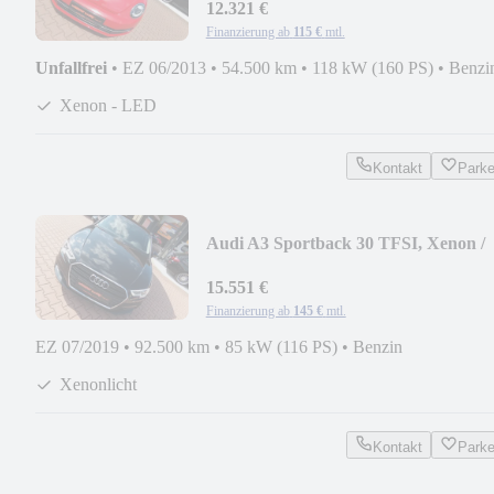
12.321 €
Finanzierung ab
115 €
mtl.
Unfallfrei
•
EZ 06/2013
•
54.500 km
•
118 kW (160 PS)
•
Benzi
Xenon - LED
Kontakt
Park
Audi A3 Sportback 30 TFSI, Xenon /
LED
15.551 €
Finanzierung ab
145 €
mtl.
EZ 07/2019
•
92.500 km
•
85 kW (116 PS)
•
Benzin
Xenonlicht
Kontakt
Park