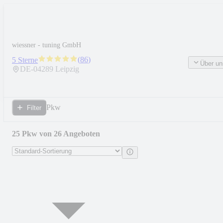
wiessner - tuning GmbH
(
86
)
5 Sterne
Über un
DE-
04289
Leipzig
Pkw
Filter
25 Pkw von 26 Angeboten