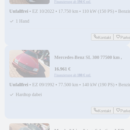
Finanzierung ab
194 €
mtl.
Unfallfrei
•
EZ 10/2022
•
17.750 km
•
110 kW (150 PS)
•
Benzi
1 Hand
Kontakt
Park
Mercedes-Benz SL 300 77500 km ,
Oldtimer
16.961 €
Finanzierung ab
180 €
mtl.
Unfallfrei
•
EZ 09/1992
•
77.500 km
•
140 kW (190 PS)
•
Benzi
Hardtop dabei
Kontakt
Park