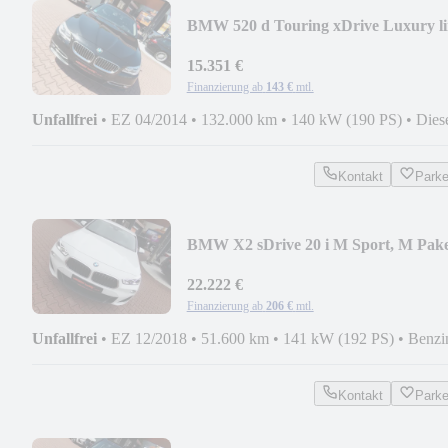
BMW 520 d Touring xDrive Luxury li
15.351 €
Finanzierung ab
143 €
mtl.
Unfallfrei
•
EZ 04/2014
•
132.000 km
•
140 kW (190 PS)
•
Dies
Kontakt
Park
BMW X2 sDrive 20 i M Sport, M Pake
22.222 €
Finanzierung ab
206 €
mtl.
Unfallfrei
•
EZ 12/2018
•
51.600 km
•
141 kW (192 PS)
•
Benzi
Kontakt
Park