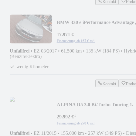
Kontakt
Park
BMW 330 e iPerformance Advantage 
Head Up Display
17.971 €
Finanzierung ab
167 €
mtl.
Unfallfrei
•
EZ 03/2017
•
61.500 km
•
135 kW (184 PS)
•
Hybri
(Benzin/Elektro)
wenig Kilometer
Kontakt
Park
ALPINA D5 3.0 Bi-Turbo Touring 1.
Hand
¹
29.992 €
Finanzierung ab
278 €
mtl.
Unfallfrei
•
EZ 11/2015
•
155.000 km
•
257 kW (349 PS)
•
Dies