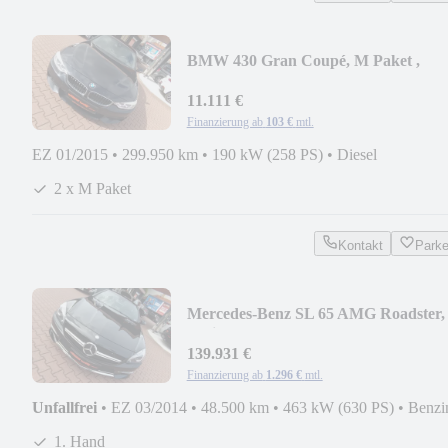
BMW 430 Gran Coupé, M Paket ,
AHZV
11.111 €
Finanzierung ab
103 €
mtl.
EZ 01/2015
•
299.950 km
•
190 kW (258 PS)
•
Diesel
2 x M Paket
Kontakt
Park
Mercedes-Benz SL 65 AMG Roadster,
Designo, 1. Hand
139.931 €
Finanzierung ab
1.296 €
mtl.
Unfallfrei
•
EZ 03/2014
•
48.500 km
•
463 kW (630 PS)
•
Benzi
1. Hand