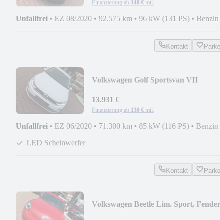
Finanzierung ab
148 €
mtl.
Unfallfrei
•
EZ 08/2020
•
92.575 km
•
96 kW (131 PS)
•
Benzin
Kontakt
Park
Volkswagen Golf Sportsvan VII
Comfortline, LED, PDC
13.931 €
Finanzierung ab
130 €
mtl.
Unfallfrei
•
EZ 06/2020
•
71.300 km
•
85 kW (116 PS)
•
Benzin
LED Scheinwerfer
Kontakt
Park
Volkswagen Beetle Lim. Sport, Fende
Edition, Leder , Xenon