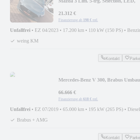
Mazda 3 Lim. 5-trg. Selection, LED,
Kamera, PDC
21.312 €
Finanzierung ab
198 €
mtl.
Unfallfrei
•
EZ 04/2023
•
17.200 km
•
110 kW (150 PS)
•
Benzi
weing KM
Kontakt
Park
Mercedes-Benz V 300, Brabus Umbau
130 T € Gesamtkosten
66.666 €
Finanzierung ab
618 €
mtl.
Unfallfrei
•
EZ 07/2019
•
65.000 km
•
195 kW (265 PS)
•
Diesel
Brabus + AMG
Kontakt
Park