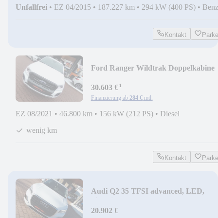
Unfallfrei
•
EZ 04/2015
•
187.227 km
•
294 kW (400 PS)
•
Benz
Kontakt
Park
Ford Ranger Wildtrak Doppelkabine
4x4, AHZV
¹
30.603 €
Finanzierung ab
284 €
mtl.
EZ 08/2021
•
46.800 km
•
156 kW (212 PS)
•
Diesel
wenig km
Kontakt
Park
Audi Q2 35 TFSI advanced, LED,
Sitzheizung
20.902 €