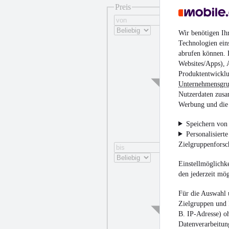
Preis
Wir benötigen Ih
Technologien ein
abrufen können. D
Websites/Apps), 
Produktentwicklu
Unternehmensgr
Nutzerdaten zusa
Werbung und die 
Speichern von 
Personalisiert
Zielgruppenfors
Einstellmöglichke
den jederzeit mö
Für die Auswahl 
Zielgruppen und 
B. IP-Adresse) oh
Datenverarbeitung