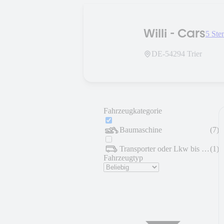
Willi - Cars
5 Ste
DE-
54294
Trier
Fahrzeugkategorie
Baumaschine
(
7
)
Transporter oder Lkw bis 7,5 t
(
1
)
Fahrzeugtyp