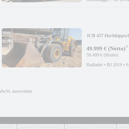
JCB 457 Hochkippsch
¹
49.999 € (Netto)
59.499 € (Brutto)
Radlader
•
BJ 2019
•
6
MwSt. ausweisbar
enschutz
Datenschutzeinstellungen
Erklärung zur Barrierefreiheit
Report