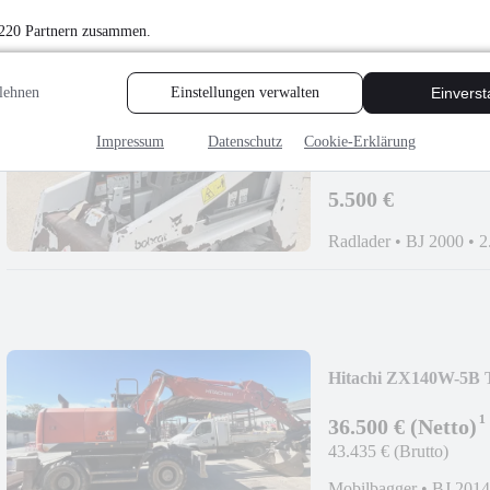
Mobilbagger
•
BJ 2017
 220 Partnern zusammen.
lehnen
Einstellungen verwalten
Einvers
Impressum
Datenschutz
Cookie-Erklärung
Bobcat 453
5.500 €
Radlader
•
BJ 2000
•
2
Hitachi ZX140W-5B Ti
¹
36.500 € (Netto)
43.435 € (Brutto)
Mobilbagger
•
BJ 2014