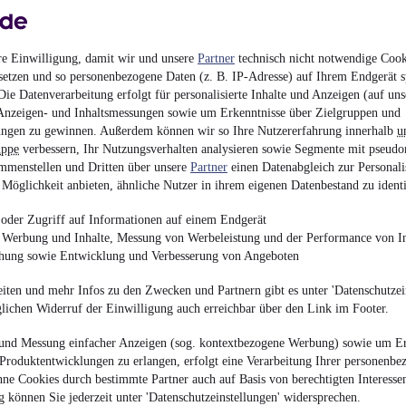
Radlader
•
BJ 2011
•
5
re Einwilligung, damit wir und unsere
Partner
technisch nicht notwendige Cook
setzen und so personenbezogene Daten (z. B. IP-Adresse) auf Ihrem Endgerät s
ie Datenverarbeitung erfolgt für personalisierte Inhalte und Anzeigen (auf uns
Anzeigen- und Inhaltsmessungen sowie um Erkenntnisse über Zielgruppen und
Doosan DL480-7 CD
ngen zu gewinnen. Außerdem können wir so Ihre Nutzererfahrung innerhalb
u
uppe
verbessern, Ihr Nutzungsverhalten analysieren sowie Segmente mit pseudo
¹
98.000 € (Netto)
mmenstellen und Dritten über unsere
Partner
einen Datenabgleich zur Personali
116.620 € (Brutto)
Möglichkeit anbieten, ähnliche Nutzer in ihrem eigenen Datenbestand zu identi
Radlader
•
BJ 2021
•
4
oder Zugriff auf Informationen auf einem Endgerät
e Werbung und Inhalte, Messung von Werbeleistung und der Performance von In
chung sowie Entwicklung und Verbesserung von Angeboten
iten und mehr Infos zu den Zwecken und Partnern gibt es unter 'Datenschutzein
glichen Widerruf der Einwilligung auch erreichbar über den Link im Footer.
JCB HD110WT 3800ST 
und Messung einfacher Anzeigen (sog. kontextbezogene Werbung) sowie um Er
¹
Produktentwicklungen zu erlangen, erfolgt eine Verarbeitung Ihrer personenbe
48.500 € (Netto)
ne Cookies durch bestimmte Partner auch auf Basis von berechtigten Interesse
57.715 € (Brutto)
 können Sie jederzeit unter 'Datenschutzeinstellungen' widersprechen.