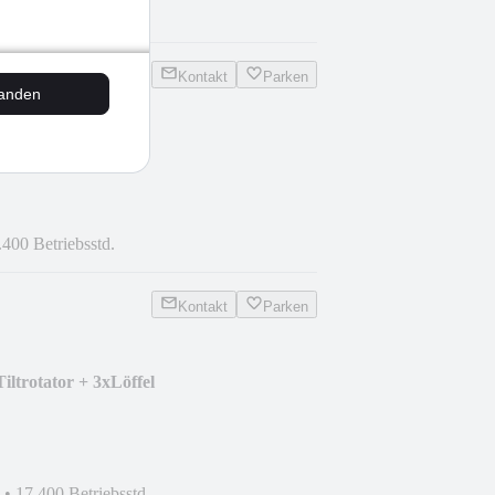
•
3.800 Betriebsstd.
Kontakt
Parken
tanden
.400 Betriebsstd.
Kontakt
Parken
ltrotator + 3xLöffel
•
17.400 Betriebsstd.