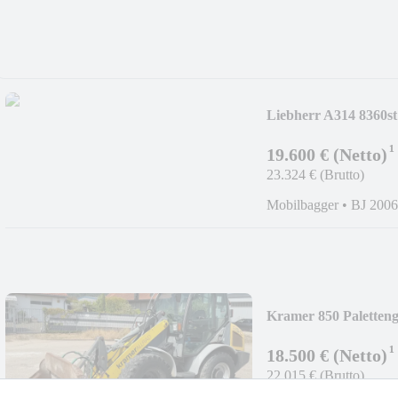
Liebherr A314 8360st!
¹
19.600 € (Netto)
23.324 € (Brutto)
Mobilbagger
•
BJ 2006
Kramer 850 Paletteng
¹
18.500 € (Netto)
22.015 € (Brutto)