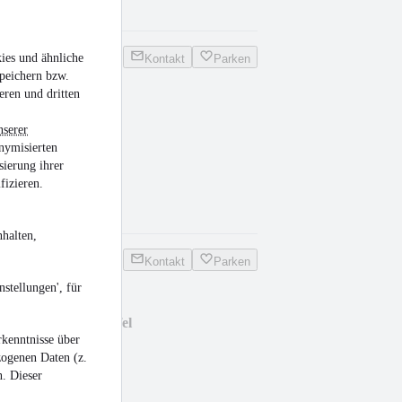
.826 Betriebsstd.
ies und ähnliche
Kontakt
Parken
peichern bzw.
eren und dritten
C,BSS,Waage
nserer
nymisierten
sierung ihrer
fizieren.
.600 Betriebsstd.
halten,
Kontakt
Parken
stellungen', für
Rototilt!!!,3xLöffel
kenntnisse über
zogenen Daten (z.
n. Dieser