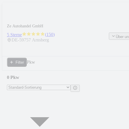
Ze Autohandel GmbH
(
150
)
5 Sterne
Über un
DE-
59757
Arnsberg
Pkw
Filter
0 Pkw