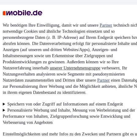
Wir benötigen Ihre Einwilligung, damit wir und unsere
Partner
technisch nic
notwendige Cookies und ähnliche Technologien einsetzen und so
personenbezogene Daten (z. B. IP-Adresse) auf Ihrem Endgerät speichern bz
Keine Inserate gefunden
abrufen können. Die Datenverarbeitung erfolgt für personalisierte Inhalte un
Anzeigen (auf unseren und dritten Websites/Apps), Anzeigen- und
Inhaltsmessungen sowie um Erkenntnisse über Zielgruppen und
Produktentwicklungen zu gewinnen. Außerdem können wir so Ihre
¹
MwSt. ausweisbar
Nutzererfahrung innerhalb
unserer Unternehmensgruppe
verbessern, Ihr
Nutzungsverhalten analysieren sowie Segmente mit pseudonymisierten
Nutzerdaten zusammenstellen und Dritten über unsere
Partner
einen Datenabg
zur Personalisierung ihrer Werbung und die Möglichkeit anbieten, ähnliche N
in ihrem eigenen Datenbestand zu identifizieren.
4.6 Sterne
App installieren
Speichern von oder Zugriff auf Informationen auf einem Endgerät
Nutze mobile.de schnell und einfach
Personalisierte Werbung und Inhalte, Messung von Werbeleistung und der
Performance von Inhalten, Zielgruppenforschung sowie Entwicklung und
Verbesserung von Angeboten
Impressum
Einstellmöglichkeiten und mehr Infos zu den Zwecken und Partnern gibt es u
AGB