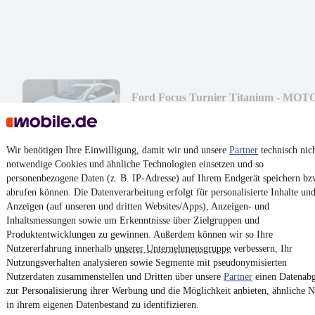
Ford Focus Turnier Titanium - MOT
NEU -
¹
14.161 €
Finanzierung ab
151 €
mtl.
Wir benötigen Ihre Einwilligung, damit wir und unsere
Partner
technisch nic
EZ 02/2023
•
92.142 km
•
114 kW (155 PS)
•
Benzin
notwendige Cookies und ähnliche Technologien einsetzen und so
personenbezogene Daten (z. B. IP-Adresse) auf Ihrem Endgerät speichern bz
abrufen können. Die Datenverarbeitung erfolgt für personalisierte Inhalte un
Kontakt
Park
Anzeigen (auf unseren und dritten Websites/Apps), Anzeigen- und
Inhaltsmessungen sowie um Erkenntnisse über Zielgruppen und
¹
MwSt. ausweisbar
Produktentwicklungen zu gewinnen. Außerdem können wir so Ihre
Nutzererfahrung innerhalb
unserer Unternehmensgruppe
verbessern, Ihr
Nutzungsverhalten analysieren sowie Segmente mit pseudonymisierten
Nutzerdaten zusammenstellen und Dritten über unsere
Partner
einen Datenabg
zur Personalisierung ihrer Werbung und die Möglichkeit anbieten, ähnliche N
in ihrem eigenen Datenbestand zu identifizieren.
4.6 Sterne