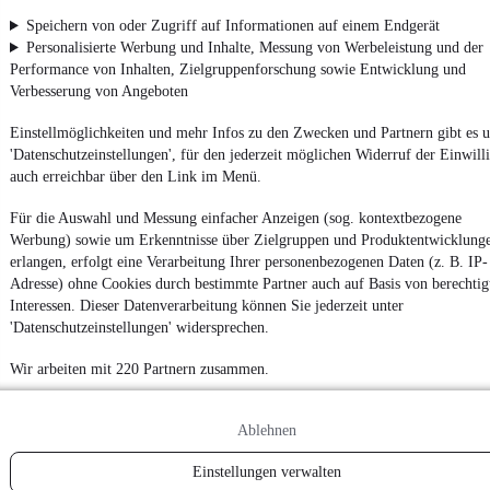
App installieren
Nutze mobile.de schnell und einfach
Speichern von oder Zugriff auf Informationen auf einem Endgerät
Personalisierte Werbung und Inhalte, Messung von Werbeleistung und der
Performance von Inhalten, Zielgruppenforschung sowie Entwicklung und
Verbesserung von Angeboten
Impressum
AGB
Einstellmöglichkeiten und mehr Infos zu den Zwecken und Partnern gibt es u
'Datenschutzeinstellungen', für den jederzeit möglichen Widerruf der Einwill
Vertrag widerrufen
auch erreichbar über den Link im Menü.
Datenschutz
Für die Auswahl und Messung einfacher Anzeigen (sog. kontextbezogene
Datenschutzeinstellungen
Werbung) sowie um Erkenntnisse über Zielgruppen und Produktentwicklung
Erklärung zur Barrierefreiheit
erlangen, erfolgt eine Verarbeitung Ihrer personenbezogenen Daten (z. B. IP-
Adresse) ohne Cookies durch bestimmte Partner auch auf Basis von berechtig
Report Security Vulnerability (English)
Interessen. Dieser Datenverarbeitung können Sie jederzeit unter
'Datenschutzeinstellungen' widersprechen.
Powered by
Wir arbeiten mit 220 Partnern zusammen.
Ob
Neuwagen
,
Gebrauchtwagen
oder
Leasing-Angebote
: Alle
Ablehnen
Fahrzeuge gibt es bei mobile.de
Einstellungen verwalten