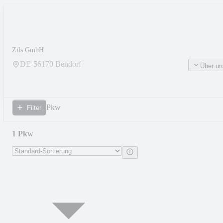
Zils GmbH
DE-
56170
Bendorf
Über un
Pkw
Filter
1 Pkw