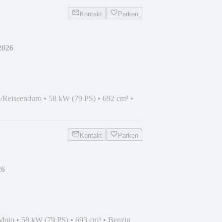
Kontakt
Parken
2026
/Reiseenduro
•
58 kW (79 PS)
•
692 cm³
•
Kontakt
Parken
26
Moto
•
58 kW (79 PS)
•
693 cm³
•
Benzin