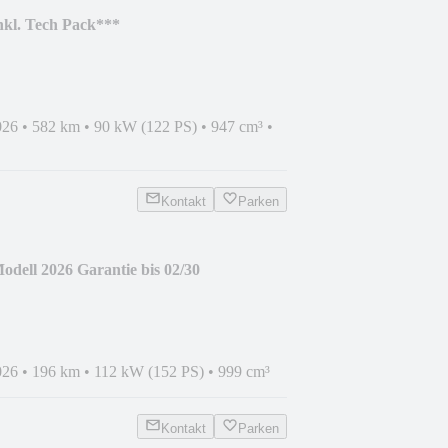
kl. Tech Pack***
026
•
582 km
•
90 kW (122 PS)
•
947 cm³
•
Kontakt
Parken
dell 2026 Garantie bis 02/30
026
•
196 km
•
112 kW (152 PS)
•
999 cm³
Kontakt
Parken