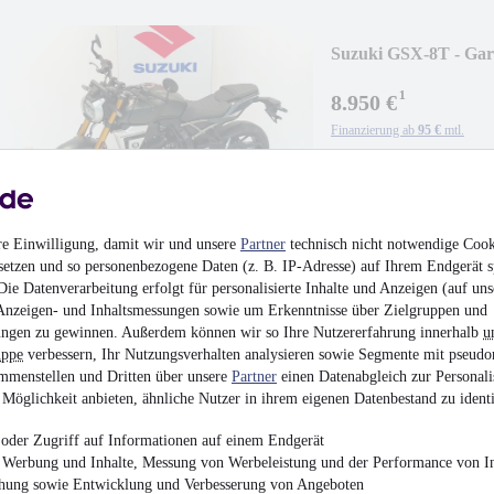
Suzuki GSX-8T - Gara
¹
8.950 €
Finanzierung ab
95 €
mtl.
Naked Bike
•
EZ 09/2
re Einwilligung, damit wir und unsere
Partner
technisch nicht notwendige Cook
setzen und so personenbezogene Daten (z. B. IP-Adresse) auf Ihrem Endgerät s
ie Datenverarbeitung erfolgt für personalisierte Inhalte und Anzeigen (auf uns
KTM 1390 Super Adve
Anzeigen- und Inhaltsmessungen sowie um Erkenntnisse über Zielgruppen und
ngen zu gewinnen. Außerdem können wir so Ihre Nutzererfahrung innerhalb
u
¹
22.980 €
uppe
verbessern, Ihr Nutzungsverhalten analysieren sowie Segmente mit pseudo
mmenstellen und Dritten über unsere
Partner
einen Datenabgleich zur Personali
Finanzierung ab
244 €
mtl.
Möglichkeit anbieten, ähnliche Nutzer in ihrem eigenen Datenbestand zu identi
Neufahrzeug
•
Enduro
•
Benzin
oder Zugriff auf Informationen auf einem Endgerät
e Werbung und Inhalte, Messung von Werbeleistung und der Performance von In
chung sowie Entwicklung und Verbesserung von Angeboten