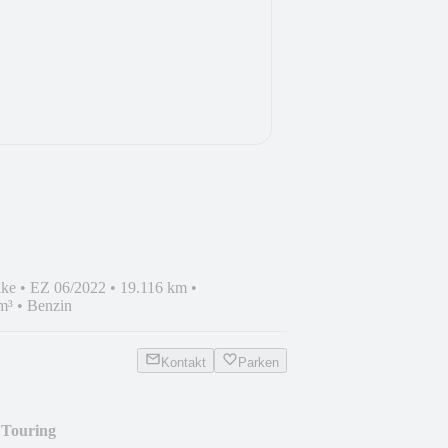
ike
•
EZ 06/2022
•
19.116 km
•
m³
•
Benzin
Kontakt
Parken
 Touring