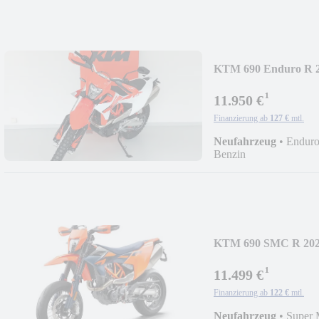
KTM 690 Enduro R 
¹
11.950 €
Finanzierung ab
127 €
mtl.
Neufahrzeug
•
Enduro
Benzin
KTM 690 SMC R 20
¹
11.499 €
Finanzierung ab
122 €
mtl.
Neufahrzeug
•
Super 