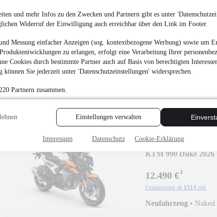
iten und mehr Infos zu den Zwecken und Partnern gibt es unter 'Datenschutzein
glichen Widerruf der Einwilligung auch erreichbar über den Link im Footer.
KTM 1390 Super Duk
und Messung einfacher Anzeigen (sog. kontextbezogene Werbung) sowie um Er
Produktentwicklungen zu erlangen, erfolgt eine Verarbeitung Ihrer personenbe
¹
21.485 €
ne Cookies durch bestimmte Partner auch auf Basis von berechtigten Interesse
Finanzierung ab
228 €
mtl.
 können Sie jederzeit unter 'Datenschutzeinstellungen' widersprechen.
Neufahrzeug
•
Naked 
 220 Partnern zusammen.
Benzin
lehnen
Einstellungen verwalten
Einvers
Impressum
Datenschutz
Cookie-Erklärung
KTM 990 Duke 2026 +
¹
12.490 €
Finanzierung ab
133 €
mtl.
Neufahrzeug
•
Naked 