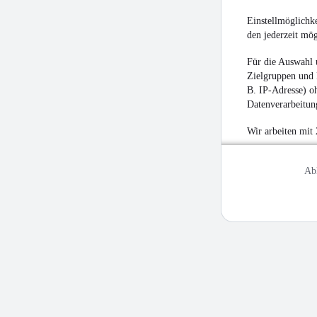
Einstellmöglichke
den jederzeit mö
Für die Auswahl 
Zielgruppen und 
B. IP-Adresse) oh
Datenverarbeitung
Wir arbeiten mit
Ab