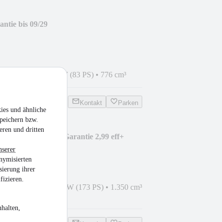
ntie bis 09/29
025
•
780 km
•
61 kW (83 PS)
•
776 cm³
Kontakt
Parken
ies und ähnliche
peichern bzw.
eren und dritten
nture S EVO+4J Garantie 2,99 eff+
nserer
nymisierten
sierung ihrer
fizieren.
/Reiseenduro
•
127 kW (173 PS)
•
1.350 cm³
halten,