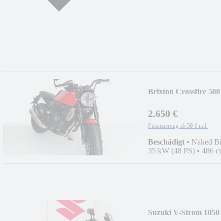
Brixton Crossfire 500
2.650 €
Finanzierung ab
50 €
mtl.
Beschädigt
•
Naked B
35 kW (48 PS)
•
486 c
Suzuki V-Strom 1050