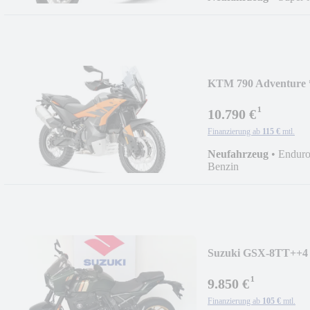
KTM 790 Adventure *
¹
10.790 €
Finanzierung ab
115 €
mtl.
Neufahrzeug
•
Enduro
Benzin
Suzuki GSX-8TT++4 
¹
9.850 €
Finanzierung ab
105 €
mtl.