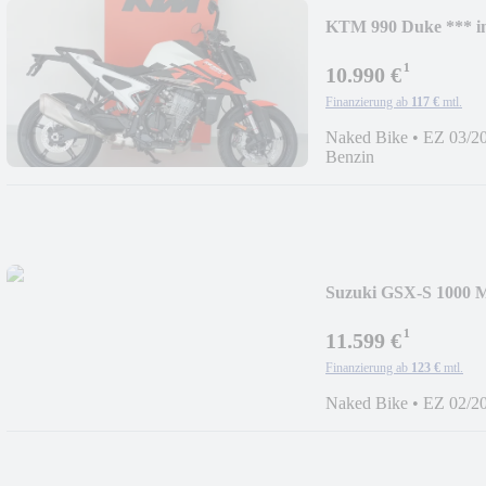
KTM 990 Duke *** in
¹
10.990 €
Finanzierung ab
117 €
mtl.
Naked Bike
•
EZ 03/2
Benzin
Suzuki GSX-S 1000 Mo
¹
11.599 €
Finanzierung ab
123 €
mtl.
Naked Bike
•
EZ 02/2