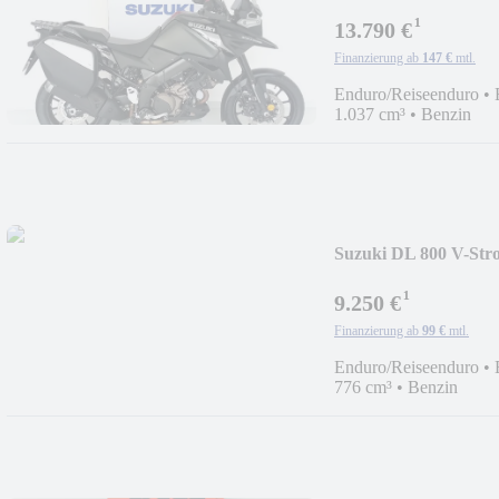
¹
13.790 €
Finanzierung ab
147 €
mtl.
Enduro/Reiseenduro
•
1.037 cm³
•
Benzin
Suzuki DL 800 V-Stro
¹
9.250 €
Finanzierung ab
99 €
mtl.
Enduro/Reiseenduro
•
776 cm³
•
Benzin