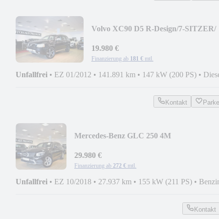
Volvo XC90 D5 R-Design/7-SITZER/
STHZ/ AHK/ ZAHNR.NEU
19.980 €
Finanzierung ab
181 €
mtl.
Unfallfrei
•
EZ 01/2012
•
141.891 km
•
147 kW (200 PS)
•
Dies
Kontakt
Park
Mercedes-Benz GLC 250 4M
EXCLUSIVE/ILS/KAMERA/PANO/TOT
29.980 €
Finanzierung ab
272 €
mtl.
Unfallfrei
•
EZ 10/2018
•
27.937 km
•
155 kW (211 PS)
•
Benzi
Kontakt