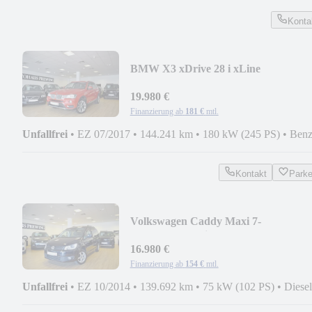
Konta
BMW X3 xDrive 28 i xLine
NAVI/AHK/KAMERA/LEDER/SPO
19.980 €
Finanzierung ab
181 €
mtl.
Unfallfrei
•
EZ 07/2017
•
144.241 km
•
180 kW (245 PS)
•
Benz
Kontakt
Park
Volkswagen Caddy Maxi 7-
SITZE/NAVI/Bi-
XENON/AHK/CARPLAY/RFK
16.980 €
Finanzierung ab
154 €
mtl.
Unfallfrei
•
EZ 10/2014
•
139.692 km
•
75 kW (102 PS)
•
Diesel