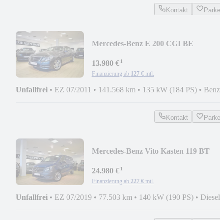
Kontakt
Park
Mercedes-Benz E 200 CGI BE
COMAND/ ILS/ 2.BESITZ/ NETTO
¹
11.700
13.980 €
Finanzierung ab
127 €
mtl.
Unfallfrei
•
EZ 07/2011
•
141.568 km
•
135 kW (184 PS)
•
Benz
Kontakt
Park
Mercedes-Benz Vito Kasten 119 BT
STHZ/AHK/SITZH/KLIMAAUT./1.
¹
24.980 €
Finanzierung ab
227 €
mtl.
Unfallfrei
•
EZ 07/2019
•
77.503 km
•
140 kW (190 PS)
•
Diesel