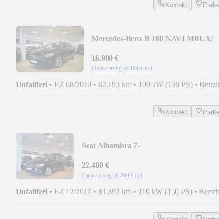
Kontakt
Park
Mercedes-Benz B 180 NAVI MBUX/
DIG.TACHO/ PDC/ MB-
SCHECKHEFT
16.980 €
Finanzierung ab
154 €
mtl.
Unfallfrei
•
EZ 08/2019
•
62.193 km
•
100 kW (136 PS)
•
Benzi
Kontakt
Park
Seat Alhambra 7-
SITZE/AHK/NAVI/CARPLAY/KESSY/B
XENO
22.480 €
Finanzierung ab
204 €
mtl.
Unfallfrei
•
EZ 12/2017
•
81.892 km
•
110 kW (150 PS)
•
Benzi