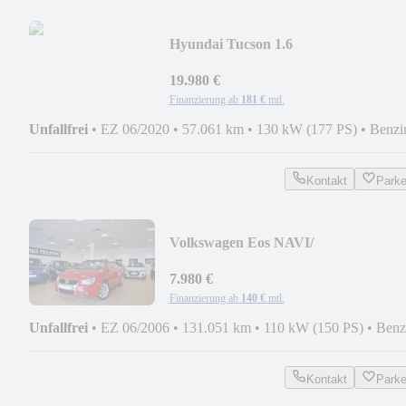
Hyundai Tucson 1.6
NAVI/KAMERA/CARPLAY/
HYUNDAI SCHECKH.
19.980 €
Finanzierung ab
181 €
mtl.
Unfallfrei
•
EZ 06/2020
•
57.061 km
•
130 kW (177 PS)
•
Benzi
Kontakt
Park
Volkswagen Eos NAVI/
XENON/LEDER/TEMPOMAT/E-
SITZ/PANO
7.980 €
Finanzierung ab
140 €
mtl.
Unfallfrei
•
EZ 06/2006
•
131.051 km
•
110 kW (150 PS)
•
Benz
Kontakt
Park