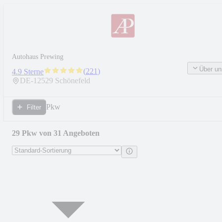
Autohaus Prewing
Über un
(
221
)
4.9 Sterne
DE-
12529
Schönefeld
Pkw
Filter
29 Pkw von 31 Angeboten