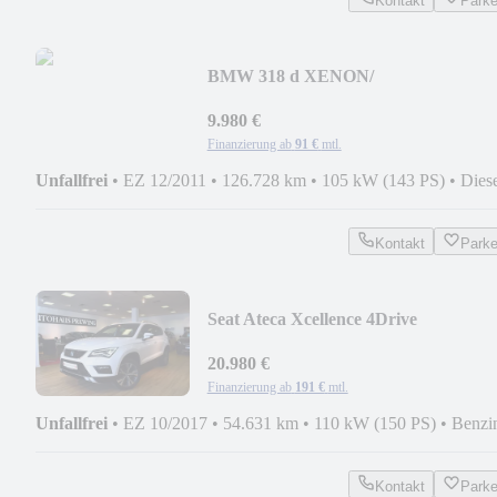
Kontakt
Park
BMW 318 d XENON/
KLIMAAUTOM./ SITZH./ PDC/
2.BESITZ
9.980 €
Finanzierung ab
91 €
mtl.
Unfallfrei
•
EZ 12/2011
•
126.728 km
•
105 kW (143 PS)
•
Dies
Kontakt
Park
Seat Ateca Xcellence 4Drive
STHZ/AHK/ACC/TOTW./PANO
20.980 €
Finanzierung ab
191 €
mtl.
Unfallfrei
•
EZ 10/2017
•
54.631 km
•
110 kW (150 PS)
•
Benzi
Kontakt
Park