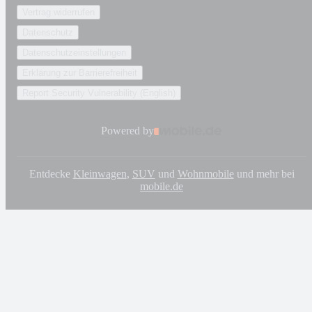
Vertrag widerrufen
Datenschutz
Datenschutzeinstellungen
Erklärung zur Barrierefreiheit
Report Security Vulnerability (English)
Powered by
Entdecke
Kleinwagen
,
SUV
und
Wohnmobile
und mehr bei
mobile.de