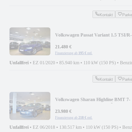
Kontakt
Park
Volkswagen Passat Variant 1.5 TSI/R-
LINE/PANO/ACC/LIGHT ASS
21.480 €
Finanzierung ab
195 €
mtl.
Unfallfrei
•
EZ 01/2020
•
85.940 km
•
110 kW (150 PS)
•
Benzi
Kontakt
Park
Volkswagen Sharan Highline BMT 7-
SITZE/ACC/TOTW./EL.TÜREN
23.980 €
Finanzierung ab
218 €
mtl.
Unfallfrei
•
EZ 06/2018
•
130.517 km
•
110 kW (150 PS)
•
Benz