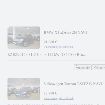
BMW X3 xDrive 20i NAVI
PROF./PANO/ACC/TOTW./360°/AH
¹
21.980 €
Finanzierung ab
200 €
mtl.
EZ 02/2015
•
81.118 km
•
135 kW (184 PS)
•
Benzin
Kontakt
Park
Volkswagen Touran 7-SITZE/ NAVI/
PANO/ LED/ ACC/ 2.BESITZ
17.980 €
Finanzierung ab
163 €
mtl.