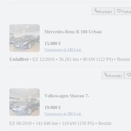
Kontakt
Park
Mercedes-Benz B 180 Urban
NAVI/AHK/PDC/TEMPOMAT/SITZH/2.
15.980 €
Finanzierung ab
145 €
mtl.
Unfallfrei
•
EZ 12/2016
•
56.261 km
•
90 kW (122 PS)
•
Benzin
Kontakt
Volkswagen Sharan 7-
SITZE/ACC/CARPLAY/PANO/KAMERA
19.980 €
Finanzierung ab
181 €
mtl.
EZ 06/2018
•
141.646 km
•
110 kW (150 PS)
•
Benzin