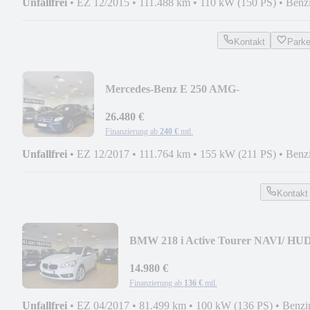
Unfallfrei
•
EZ 12/2015
•
111.488 km
•
110 kW (150 PS)
•
Benz
Kontakt
Park
Mercedes-Benz E 250 AMG-
LINE/DISTR./WIDESR./KAMERA/AHK
26.480 €
Finanzierung ab
240 €
mtl.
Unfallfrei
•
EZ 12/2017
•
111.764 km
•
155 kW (211 PS)
•
Benz
Kontakt
BMW 218 i Active Tourer NAVI/ HUD
AHK/ LED/ KAMERA
14.980 €
Finanzierung ab
136 €
mtl.
Unfallfrei
•
EZ 04/2017
•
81.499 km
•
100 kW (136 PS)
•
Benzi