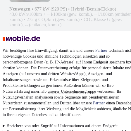
Neuwagen
•
677 kW (920 PS)
•
Hybrid (Benzin/Elektro)
43,0 kWh/100km + -- l/100km (gew. komb.), -- l/100km (entladen
komb.)
•
272 g CO₂/km (gew. komb.)
•
CO₂-Klasse G (gew.
komb.), -- (entladen, komb.)
Kontakt
Park
Wir benötigen Ihre Einwilligung, damit wir und unsere
Partner
technisch nic
¹
MwSt. ausweisbar
notwendige Cookies und ähnliche Technologien einsetzen und so
personenbezogene Daten (z. B. IP-Adresse) auf Ihrem Endgerät speichern bz
abrufen können. Die Datenverarbeitung erfolgt für personalisierte Inhalte un
Anzeigen (auf unseren und dritten Websites/Apps), Anzeigen- und
Inhaltsmessungen sowie um Erkenntnisse über Zielgruppen und
Produktentwicklungen zu gewinnen. Außerdem können wir so Ihre
4.6 Sterne
App installieren
Nutzererfahrung innerhalb
unserer Unternehmensgruppe
verbessern, Ihr
Nutze mobile.de schnell und einfach
Nutzungsverhalten analysieren sowie Segmente mit pseudonymisierten
Nutzerdaten zusammenstellen und Dritten über unsere
Partner
einen Datenabg
zur Personalisierung ihrer Werbung und die Möglichkeit anbieten, ähnliche N
Impressum
in ihrem eigenen Datenbestand zu identifizieren.
AGB
Speichern von oder Zugriff auf Informationen auf einem Endgerät
Vertrag widerrufen