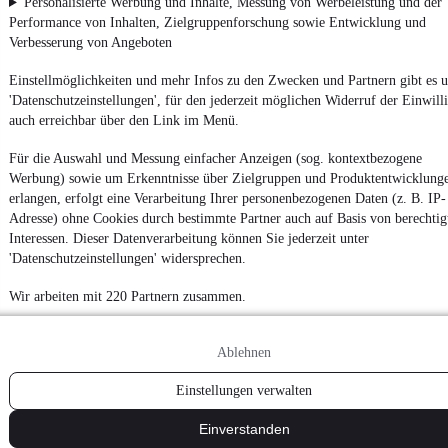
Personalisierte Werbung und Inhalte, Messung von Werbeleistung und der
Performance von Inhalten, Zielgruppenforschung sowie Entwicklung und
Datenschutz
Verbesserung von Angeboten
Datenschutzeinstellungen
Einstellmöglichkeiten und mehr Infos zu den Zwecken und Partnern gibt es u
Erklärung zur Barrierefreiheit
'Datenschutzeinstellungen', für den jederzeit möglichen Widerruf der Einwill
Report Security Vulnerability (English)
auch erreichbar über den Link im Menü.
Für die Auswahl und Messung einfacher Anzeigen (sog. kontextbezogene
Powered by
Werbung) sowie um Erkenntnisse über Zielgruppen und Produktentwicklung
erlangen, erfolgt eine Verarbeitung Ihrer personenbezogenen Daten (z. B. IP-
Adresse) ohne Cookies durch bestimmte Partner auch auf Basis von berechtig
Entdecke
Kleinwagen
,
SUV
und
Wohnmobile
und mehr bei
Interessen. Dieser Datenverarbeitung können Sie jederzeit unter
mobile.de
'Datenschutzeinstellungen' widersprechen.
Wir arbeiten mit 220 Partnern zusammen.
Ablehnen
Einstellungen verwalten
Einverstanden