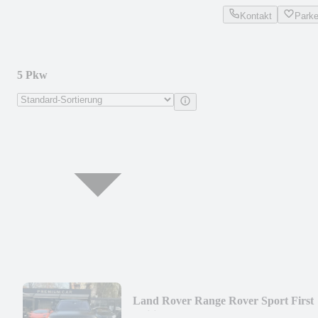
Kontakt
Park
5 Pkw
Land Rover Range Rover Sport First
Edition