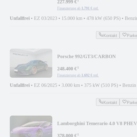
¹
227.999 €
Finanzierung ab
1.791 €
mtl.
Unfallfrei
•
EZ 03/2023
•
15.000 km
•
478 kW (650 PS)
•
Benzi
Kontakt
Park
Porsche 992/GT3/CARBON
¹
248.400 €
Finanzierung ab
1.692 €
mtl.
Unfallfrei
•
EZ 06/2025
•
3.000 km
•
375 kW (510 PS)
•
Benzin
Kontakt
Park
Lamborghini Temerario 4.0 V8 PHE
¹
378.000 €