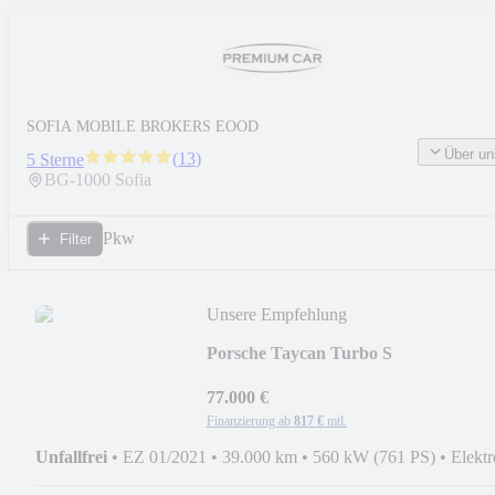
SOFIA MOBILE BROKERS EOOD
Über un
(
13
)
5 Sterne
BG-
1000
Sofia
Pkw
Filter
Unsere Empfehlung
Porsche Taycan Turbo S
77.000 €
Finanzierung ab
817 €
mtl.
Unfallfrei
•
EZ 01/2021
•
39.000 km
•
560 kW (761 PS)
•
Elektr