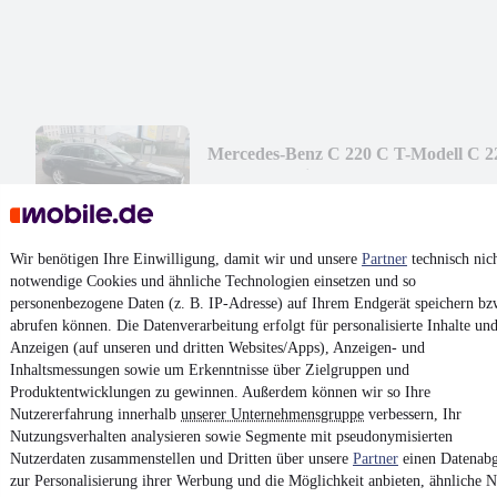
Mercedes-Benz C 220 C T-Modell C 2
d Pano Facelift
7.350 €
Finanzierung ab
78 €
mtl.
Beschädigt
•
Unfallfahrzeug
•
EZ 11/2018
•
234.000 km
•
Wir benötigen Ihre Einwilligung, damit wir und unsere
Partner
technisch nic
143 kW (194 PS)
•
Diesel
notwendige Cookies und ähnliche Technologien einsetzen und so
personenbezogene Daten (z. B. IP-Adresse) auf Ihrem Endgerät speichern bz
abrufen können. Die Datenverarbeitung erfolgt für personalisierte Inhalte un
Kontakt
Park
Anzeigen (auf unseren und dritten Websites/Apps), Anzeigen- und
Inhaltsmessungen sowie um Erkenntnisse über Zielgruppen und
¹
MwSt. ausweisbar
Produktentwicklungen zu gewinnen. Außerdem können wir so Ihre
Nutzererfahrung innerhalb
unserer Unternehmensgruppe
verbessern, Ihr
Nutzungsverhalten analysieren sowie Segmente mit pseudonymisierten
Nutzerdaten zusammenstellen und Dritten über unsere
Partner
einen Datenabg
zur Personalisierung ihrer Werbung und die Möglichkeit anbieten, ähnliche N