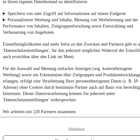
in ihrem eigenen Datenbestand zu identifizieren.
4.6 Sterne
App installieren
Nutze mobile.de schnell und einfach
Speichern von oder Zugriff auf Informationen auf einem Endgerät
Personalisierte Werbung und Inhalte, Messung von Werbeleistung und der
Performance von Inhalten, Zielgruppenforschung sowie Entwicklung und
Verbesserung von Angeboten
Impressum
AGB
Einstellmöglichkeiten und mehr Infos zu den Zwecken und Partnern gibt es u
'Datenschutzeinstellungen', für den jederzeit möglichen Widerruf der Einwill
Vertrag widerrufen
auch erreichbar über den Link im Menü.
Datenschutz
Für die Auswahl und Messung einfacher Anzeigen (sog. kontextbezogene
Datenschutzeinstellungen
Werbung) sowie um Erkenntnisse über Zielgruppen und Produktentwicklung
Erklärung zur Barrierefreiheit
erlangen, erfolgt eine Verarbeitung Ihrer personenbezogenen Daten (z. B. IP-
Adresse) ohne Cookies durch bestimmte Partner auch auf Basis von berechtig
Report Security Vulnerability (English)
Interessen. Dieser Datenverarbeitung können Sie jederzeit unter
'Datenschutzeinstellungen' widersprechen.
Powered by
Wir arbeiten mit 220 Partnern zusammen.
Entdecke
Kleinwagen
,
SUV
und
Wohnmobile
und mehr bei
mobile.de
Ablehnen