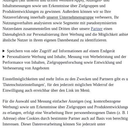
Anzeigen (auf unseren und dritten Websites/Apps), Anzeigen- und
Finanzierung ab
115 €
mtl.
Inhaltsmessungen sowie um Erkenntnisse über Zielgruppen und
Produktentwicklungen zu gewinnen. Außerdem können wir so Ihre
Unfallfrei
•
EZ 01/2014
•
168.000 km
•
110 kW (150 PS)
•
Dies
Nutzererfahrung innerhalb
unserer Unternehmensgruppe
verbessern, Ihr
Nutzungsverhalten analysieren sowie Segmente mit pseudonymisierten
Nutzerdaten zusammenstellen und Dritten über unsere
Partner
einen
Kontakt
Park
Datenabgleich zur Personalisierung ihrer Werbung und die Möglichkeit anbie
ähnliche Nutzer in ihrem eigenen Datenbestand zu identifizieren.
Lamborghini Urus 4.0 V8 Performant
Speichern von oder Zugriff auf Informationen auf einem Endgerät
CARBON PANO HUD B&O
Personalisierte Werbung und Inhalte, Messung von Werbeleistung und der
¹
299.990 €
Performance von Inhalten, Zielgruppenforschung sowie Entwicklung und
Verbesserung von Angeboten
Unfallfrei
•
EZ 06/2023
•
8.200 km
•
490 kW (666 PS)
•
Benzin
Einstellmöglichkeiten und mehr Infos zu den Zwecken und Partnern gibt es u
'Datenschutzeinstellungen', für den jederzeit möglichen Widerruf der
Kontakt
Park
Einwilligung auch erreichbar über den Link im Menü.
Für die Auswahl und Messung einfacher Anzeigen (sog. kontextbezogene
Lamborghini Temerario 4.0 V8 PHE
Werbung) sowie um Erkenntnisse über Zielgruppen und Produktentwicklung
Lift Folie Sonus Display
zu erlangen, erfolgt eine Verarbeitung Ihrer personenbezogenen Daten (z. B. 
¹
369.990 €
Adresse) ohne Cookies durch bestimmte Partner auch auf Basis von berechtig
Interessen. Dieser Datenverarbeitung können Sie jederzeit unter
Unfallfrei
•
EZ 07/2026
•
300 km
•
677 kW (920 PS)
•
Hybrid