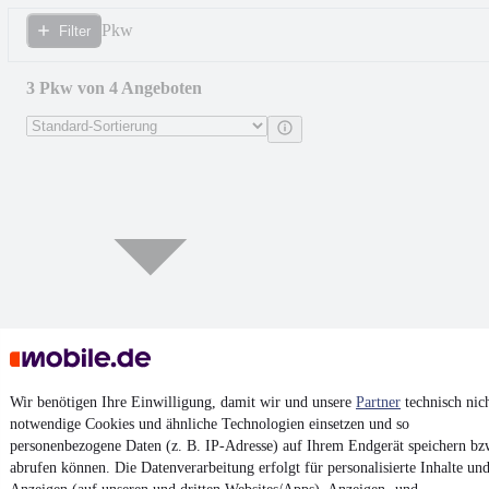
Pkw
Filter
3 Pkw von 4 Angeboten
Wir benötigen Ihre Einwilligung, damit wir und unsere
Partner
technisch nic
notwendige Cookies und ähnliche Technologien einsetzen und so
Volkswagen Golf VII Variant Highline
personenbezogene Daten (z. B. IP-Adresse) auf Ihrem Endgerät speichern bz
BMT Navi Leder Xen AHK
abrufen können. Die Datenverarbeitung erfolgt für personalisierte Inhalte un
10.980 €