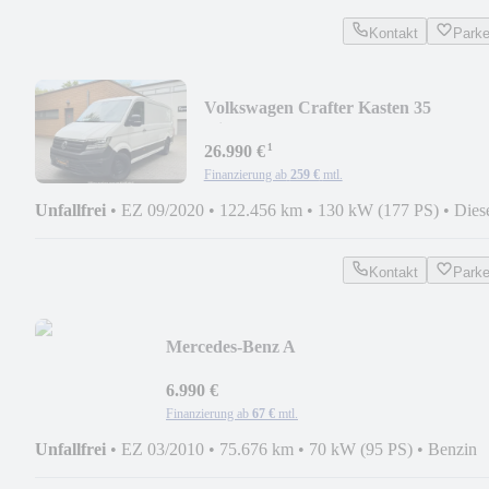
Kontakt
Park
Volkswagen Crafter Kasten 35
mittellang/VOLLAUSSTATTUNG/X
¹
26.990 €
Finanzierung ab
259 €
mtl.
Unfallfrei
•
EZ 09/2020
•
122.456 km
•
130 kW (177 PS)
•
Dies
Kontakt
Park
Mercedes-Benz A
160/2.HAND/75TKM/KLIMA/GEPFLEGT
6.990 €
Finanzierung ab
67 €
mtl.
Unfallfrei
•
EZ 03/2010
•
75.676 km
•
70 kW (95 PS)
•
Benzin