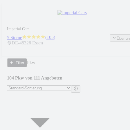
Imperial Cars
(
105
)
5 Sterne
Über un
DE-
45326
Essen
Pkw
Filter
104 Pkw von 111 Angeboten