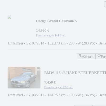
Dodge Grand Caravan/7-
SITZER/VOLLAUSSTATTUNG/132TKM
14.990 €
Finanzierung ab
144 €
mtl.
Unfallfrei
•
EZ 07/2014
•
132.373 km
•
208 kW (283 PS)
•
Benz
Kontakt
Par
BMW 116 i/2.HAND/STEUERKETT
NEU/XENON/GEPFLEGT/KLIM
7.450 €
Finanzierung ab
72 €
mtl.
Unfallfrei
•
EZ 03/2012
•
144.757 km
•
100 kW (136 PS)
•
Benz