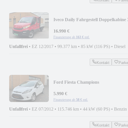
Kontakt
Park
Iveco Daily Fahrgestell Doppelkabine 
S Pritsche/99
16.990 €
Finanzierung ab
163 €
mtl.
Unfallfrei
•
EZ 12/2017
•
99.377 km
•
85 kW (116 PS)
•
Diesel
Kontakt
Park
Ford Fiesta Champions
Edition/KLIMA/2.HAND/GEPFLEGT
5.990 €
Finanzierung ab
58 €
mtl.
Unfallfrei
•
EZ 07/2012
•
115.746 km
•
44 kW (60 PS)
•
Benzin
Kontakt
Park