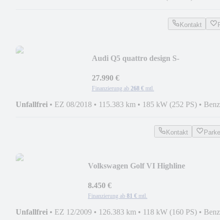
Kontakt
Audi Q5 quattro design S-
LINE/LEDER/R-KAMERA/OPTIK/
27.990 €
Finanzierung ab
268 €
mtl.
Unfallfrei
•
EZ 08/2018
•
115.383 km
•
185 kW (252 PS)
•
Benz
Kontakt
Park
Volkswagen Golf VI Highline
1.8T/AUTOMATIK/2.HAND/NAVI/SH
8.450 €
Finanzierung ab
81 €
mtl.
Unfallfrei
•
EZ 12/2009
•
126.383 km
•
118 kW (160 PS)
•
Benz