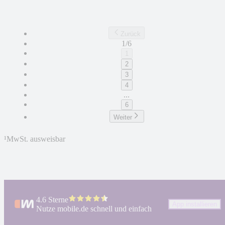
Zurück
1/6
1
2
3
4
...
6
Weiter
¹
MwSt. ausweisbar
4.6 Sterne
App installieren
Nutze mobile.de schnell und einfach