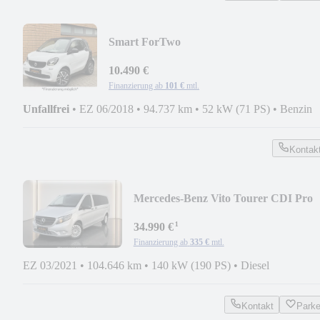
Smart ForTwo
coupe/AUTOMATIK/1.HAND/KLIMAAU
10.490 €
Finanzierung ab
101 €
mtl.
Unfallfrei
•
EZ 06/2018
•
94.737 km
•
52 kW (71 PS)
•
Benzin
Kontak
Mercedes-Benz Vito Tourer CDI Pro
extralang/9-SITZER/AUTOMATIK
¹
34.990 €
Finanzierung ab
335 €
mtl.
EZ 03/2021
•
104.646 km
•
140 kW (190 PS)
•
Diesel
Kontakt
Park