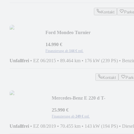
Kontakt
Park
Ford Mondeo Turnier
Titanium/AUTOMATIK/XENON/89TKM
14.990 €
Finanzierung ab
144 €
mtl.
Unfallfrei
•
EZ 06/2015
•
89.464 km
•
176 kW (239 PS)
•
Benzi
Kontakt
Park
Mercedes-Benz E 220 d T-
Modell/1.HAND/70TKM/NAVI/SHZ/PD
25.990 €
Finanzierung ab
249 €
mtl.
Unfallfrei
•
EZ 08/2019
•
70.455 km
•
143 kW (194 PS)
•
Diesel