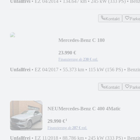
Unfallfrei
•
EZ 04/2014
•
134.647 km
•
245 kW (333 PS)
•
Benz
Kontakt
Park
Mercedes-Benz C 180
Coupe/55TKM/PANORAMADACH/B
XENON/LEDER/
23.990 €
Finanzierung ab
230 €
mtl.
Unfallfrei
•
EZ 04/2017
•
55.373 km
•
115 kW (156 PS)
•
Benzi
Kontakt
Park
NEU
Mercedes-Benz C 400 4Matic
Lim./1.HAND/89TKM/SCHIEBEDACH/
¹
29.990 €
Finanzierung ab
287 €
mtl.
Unfallfrei
•
EZ 11/2018
•
88.786 km
•
245 kW (333 PS)
•
Benzi