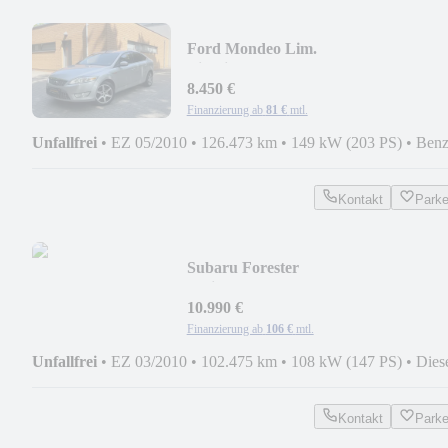
Ford Mondeo Lim.
Titanium/ALCANTARA-
LEDER/SITZBELÜFT/
8.450 €
Finanzierung ab
81 €
mtl.
Unfallfrei
•
EZ 05/2010
•
126.473 km
•
149 kW (203 PS)
•
Benz
Kontakt
Park
Subaru Forester
Active/102TKM/4X4/GEPFLEGT/6-
GANG
10.990 €
Finanzierung ab
106 €
mtl.
Unfallfrei
•
EZ 03/2010
•
102.475 km
•
108 kW (147 PS)
•
Dies
Kontakt
Park