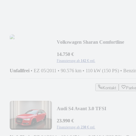
Volkswagen Sharan Comfortline
BMT/7-SITZER/91TKM/2.HAND/G
14.750 €
Finanzierung ab
142 €
mtl.
Unfallfrei
•
EZ 05/2011
•
90.576 km
•
110 kW (150 PS)
•
Benzi
Kontakt
Park
Audi S4 Avant 3.0 TFSI
quattro/KEYLESS/MEMORY-
S/XENON
23.990 €
Finanzierung ab
230 €
mtl.