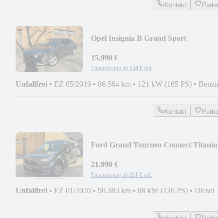
Kontakt
Park
Opel Insignia B Grand Sport
Innovation/NAVI/R-KAMERA/
15.990 €
Finanzierung ab
154 €
mtl.
Unfallfrei
•
EZ 05/2019
•
86.564 km
•
121 kW (165 PS)
•
Benzi
Kontakt
Park
Ford Grand Tourneo Connect Titani
2.Hand/7-SITZER/P
21.990 €
Finanzierung ab
211 €
mtl.
Unfallfrei
•
EZ 01/2020
•
90.383 km
•
88 kW (120 PS)
•
Diesel