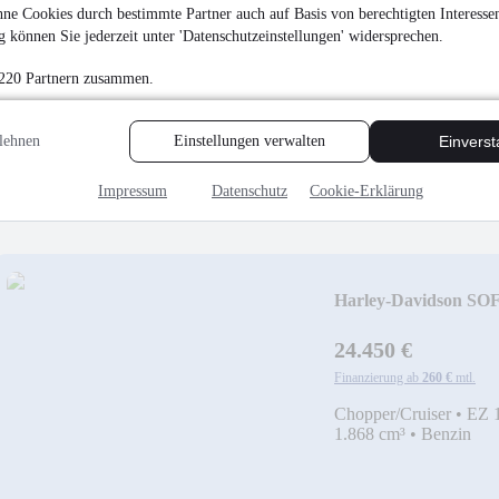
ne Cookies durch bestimmte Partner auch auf Basis von berechtigten Interesse
Harley-Davidson S
 können Sie jederzeit unter 'Datenschutzeinstellungen' widersprechen.
FLFBS,HECKUMBA
29.999 €
 220 Partnern zusammen.
Finanzierung ab
312 €
mtl.
Chopper/Cruiser
•
EZ 
lehnen
Einstellungen verwalten
Einvers
1.868 cm³
•
Benzin
Impressum
Datenschutz
Cookie-Erklärung
Harley-Davidson S
,HECKUMBAU,KLAP
24.450 €
Finanzierung ab
260 €
mtl.
Chopper/Cruiser
•
EZ 
1.868 cm³
•
Benzin