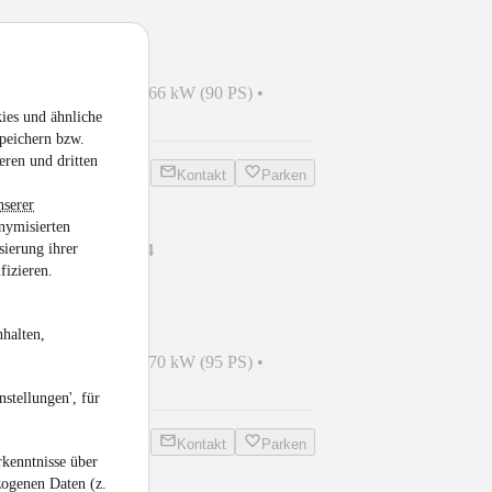
EUTSCH
07/2018
•
6.044 km
•
66 kW (90 PS)
•
ies und ähnliche
peichern bzw.
eren und dritten
Kontakt
Parken
nserer
nymisierten
OFTAIL FAT BOY 114
sierung ihrer
U,KLAPPE,DEUTS
fizieren.
halten,
04/2024
•
4.809 km
•
70 kW (95 PS)
•
stellungen', für
Kontakt
Parken
kenntnisse über
zogenen Daten (z.