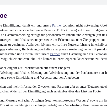
THUNDERBIKE, D
21.900 €
Finanzierung ab
233 €
mtl.
Chopper/Cruiser
•
EZ 
1.745 cm³
•
Benzin
re Einwilligung, damit wir und unsere
Partner
technisch nicht notwendige Cook
setzen und so personenbezogene Daten (z. B. IP-Adresse) auf Ihrem Endgerät s
ie Datenverarbeitung erfolgt für personalisierte Inhalte und Anzeigen (auf uns
Anzeigen- und Inhaltsmessungen sowie um Erkenntnisse über Zielgruppen und
ngen zu gewinnen. Außerdem können wir so Ihre Nutzererfahrung innerhalb
u
uppe
verbessern, Ihr Nutzungsverhalten analysieren sowie Segmente mit pseudo
Harley-Davidson S
mmenstellen und Dritten über unsere
Partner
einen Datenabgleich zur Personali
FLFBS,HECKUMBA
Möglichkeit anbieten, ähnliche Nutzer in ihrem eigenen Datenbestand zu identi
29.999 €
oder Zugriff auf Informationen auf einem Endgerät
Finanzierung ab
319 €
mtl.
e Werbung und Inhalte, Messung von Werbeleistung und der Performance von In
chung sowie Entwicklung und Verbesserung von Angeboten
Chopper/Cruiser
•
EZ 
1.868 cm³
•
Benzin
iten und mehr Infos zu den Zwecken und Partnern gibt es unter 'Datenschutzein
glichen Widerruf der Einwilligung auch erreichbar über den Link im Footer.
und Messung einfacher Anzeigen (sog. kontextbezogene Werbung) sowie um Er
Produktentwicklungen zu erlangen, erfolgt eine Verarbeitung Ihrer personenbe