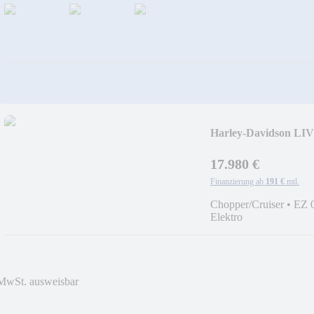
Harley-Davidson LI
Ja.Garantie
17.980 €
Finanzierung ab
191 €
mtl.
Chopper/Cruiser
•
EZ 
Elektro
MwSt. ausweisbar