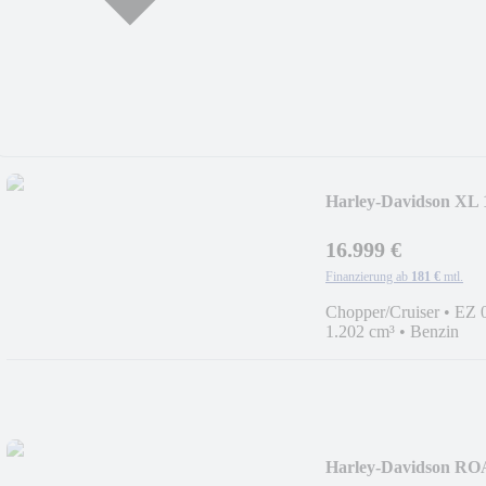
Harley-Davidson X
JEKILL KLAPPE
16.999 €
Finanzierung ab
181 €
mtl.
Chopper/Cruiser
•
EZ 
1.202 cm³
•
Benzin
Harley-Davidson 