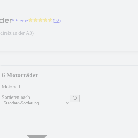
der
(
92
)
5 Sterne
direkt an der A8)
6 Motorräder
Motorrad
Sortieren nach