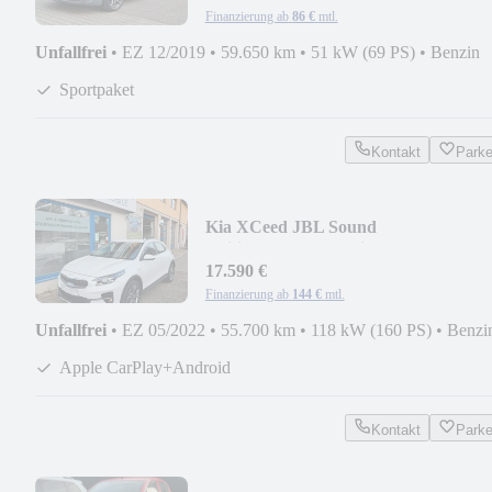
Finanzierung ab
86 €
mtl.
Unfallfrei
•
EZ 12/2019
•
59.650 km
•
51 kW (69 PS)
•
Benzin
Sportpaket
Kontakt
Park
Kia XCeed JBL Sound
Edition/Kamera/Navi/LED/SHZ/Serv
17.590 €
Finanzierung ab
144 €
mtl.
Unfallfrei
•
EZ 05/2022
•
55.700 km
•
118 kW (160 PS)
•
Benzi
Apple CarPlay+Android
Kontakt
Park