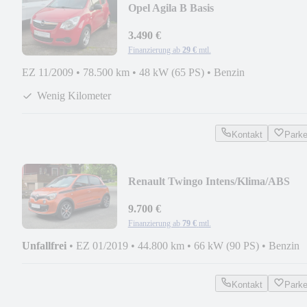
Opel Agila B Basis
3.490 €
Finanzierung ab
29 €
mtl.
EZ 11/2009
•
78.500 km
•
48 kW (65 PS)
•
Benzin
Wenig Kilometer
Kontakt
Park
Renault Twingo Intens/Klima/ABS
9.700 €
Finanzierung ab
79 €
mtl.
Unfallfrei
•
EZ 01/2019
•
44.800 km
•
66 kW (90 PS)
•
Benzin
Kontakt
Park