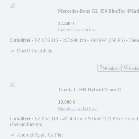
Mercedes-Benz GL 350 BlueTec 4Mati
AMG Paket Navi Sitzbelüftu
27.400 €
Finanzierung ab
224 €
mtl.
Unfallfrei
•
EZ 07/2015
•
207.990 km
•
190 kW (258 PS)
•
Dies
On&Offroad-Paket
Kontakt
Park
Toyota C-HR Hybrid Team D
19.000 €
Finanzierung ab
155 €
mtl.
Unfallfrei
•
EZ 05/2018
•
49.500 km
•
90 kW (122 PS)
•
Hybrid
(Benzin/Elektro)
Android/Apple CarPlay