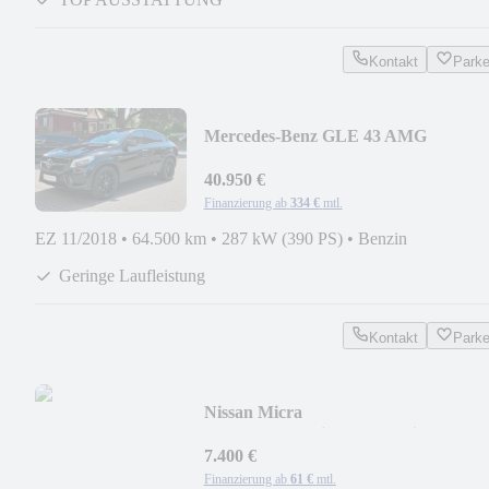
Kontakt
Park
Mercedes-Benz GLE 43 AMG
40.950 €
Finanzierung ab
334 €
mtl.
EZ 11/2018
•
64.500 km
•
287 kW (390 PS)
•
Benzin
Geringe Laufleistung
Kontakt
Park
Nissan Micra
Tekna/Automatik/Pano/Navi
7.400 €
Finanzierung ab
61 €
mtl.