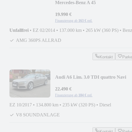
Mercedes-Benz A 45
AMG/4Matic/Navi/Sportauspuff/19 Zo
AMG
19.990 €
Finanzierung ab
163 €
mtl.
Unfallfrei
•
EZ 02/2014
•
137.000 km
•
265 kW (360 PS)
•
Benz
AMG 360PS ALLRAD
Kontakt
Park
Audi A6 Lim. 3.0 TDI quattro Navi
Automatik KeyLessGo
22.490 €
Finanzierung ab
184 €
mtl.
EZ 10/2017
•
134.800 km
•
235 kW (320 PS)
•
Diesel
V8 SOUNDANLAGE
Kontakt
Park