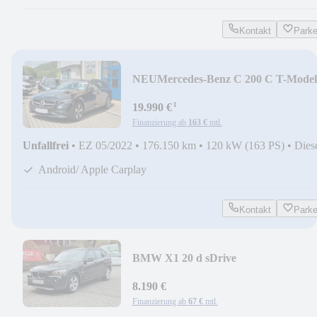
Kontakt
Park
NEU
Mercedes-Benz C 200 C T-Model
C 200 T d
¹
19.990 €
Finanzierung ab
163 €
mtl.
Unfallfrei
•
EZ 05/2022
•
176.150 km
•
120 kW (163 PS)
•
Dies
Android/ Apple Carplay
Kontakt
Park
BMW X1 20 d sDrive
8.190 €
Finanzierung ab
67 €
mtl.