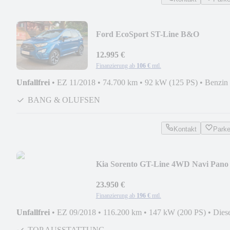
Ford EcoSport ST-Line B&O
12.995 €
Finanzierung ab
106 €
mtl.
Unfallfrei
•
EZ 11/2018
•
74.700 km
•
92 kW (125 PS)
•
Benzin
BANG & OLUFSEN
Kontakt
Park
Kia Sorento GT-Line 4WD Navi Pano
KeylessGo Leder
23.950 €
Finanzierung ab
196 €
mtl.
Unfallfrei
•
EZ 09/2018
•
116.200 km
•
147 kW (200 PS)
•
Dies
TOP AUSSTATTUNG