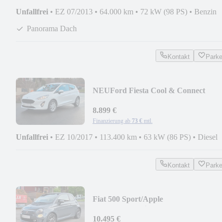
Unfallfrei
•
EZ 07/2013
•
64.000 km
•
72 kW (98 PS)
•
Benzin
Panorama Dach
Kontakt
Park
NEU
Ford Fiesta Cool & Connect
8.899 €
Finanzierung ab
73 €
mtl.
Unfallfrei
•
EZ 10/2017
•
113.400 km
•
63 kW (86 PS)
•
Diesel
Kontakt
Park
Fiat 500 Sport/Apple
Carplay/Android/Sportpaket
10.495 €