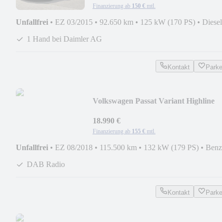
Finanzierung ab
150 €
mtl.
Unfallfrei
•
EZ 03/2015
•
92.650 km
•
125 kW (170 PS)
•
Diesel
1 Hand bei Daimler AG
Kontakt
Park
Volkswagen Passat Variant Highline
BMT/Start-Stopp R-Line
18.990 €
Finanzierung ab
155 €
mtl.
Unfallfrei
•
EZ 08/2018
•
115.500 km
•
132 kW (179 PS)
•
Benz
DAB Radio
Kontakt
Park