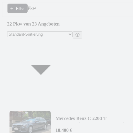
Pkw
Filter
22 Pkw von 23 Angeboten
Mercedes-Benz C 220d T-
Modell/Navi/AHK/DAB/Automatik
18.400 €