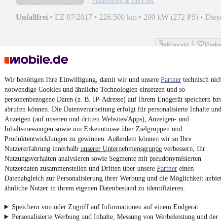
Finanzierung ab
139 €
mtl.
Unfallfrei
•
EZ 07/2017
•
226.500 km
•
200 kW (272 PS)
•
Dies
Kontakt
Park
Jeep Cherokee Limited 4WD
Wir benötigen Ihre Einwilligung, damit wir und unsere
Partner
technisch nic
notwendige Cookies und ähnliche Technologien einsetzen und so
8.500 €
personenbezogene Daten (z. B. IP-Adresse) auf Ihrem Endgerät speichern bz
Finanzierung ab
70 €
mtl.
abrufen können. Die Datenverarbeitung erfolgt für personalisierte Inhalte un
Anzeigen (auf unseren und dritten Websites/Apps), Anzeigen- und
EZ 01/2015
•
191.450 km
•
125 kW (170 PS)
•
Diesel
Inhaltsmessungen sowie um Erkenntnisse über Zielgruppen und
Produktentwicklungen zu gewinnen. Außerdem können wir so Ihre
Nutzererfahrung innerhalb
unserer Unternehmensgruppe
verbessern, Ihr
Kontakt
Park
Nutzungsverhalten analysieren sowie Segmente mit pseudonymisierten
Nutzerdaten zusammenstellen und Dritten über unsere
Partner
einen
Datenabgleich zur Personalisierung ihrer Werbung und die Möglichkeit anbie
ähnliche Nutzer in ihrem eigenen Datenbestand zu identifizieren.
Zurück
Speichern von oder Zugriff auf Informationen auf einem Endgerät
1/2
Personalisierte Werbung und Inhalte, Messung von Werbeleistung und der
1