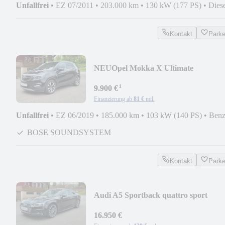
Unfallfrei
•
EZ 07/2011
•
203.000 km
•
130 kW (177 PS)
•
Dies
Kontakt
Park
NEU
Opel Mokka X Ultimate
Start/Stop/Bose/Leder/Apple Car
¹
9.900 €
Finanzierung ab
81 €
mtl.
Unfallfrei
•
EZ 06/2019
•
185.000 km
•
103 kW (140 PS)
•
Benz
BOSE SOUNDSYSTEM
Kontakt
Park
Audi A5 Sportback quattro sport
16.950 €