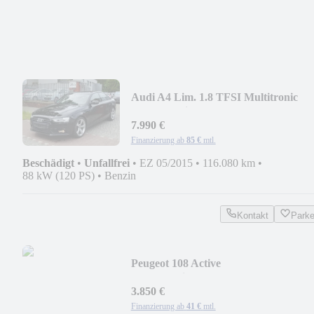
Audi A4 Lim. 1.8 TFSI Multitronic
Xenon Navi
7.990 €
Finanzierung ab
85 €
mtl.
Beschädigt
•
Unfallfrei
•
EZ 05/2015
•
116.080 km
•
88 kW (120 PS)
•
Benzin
Kontakt
Park
Peugeot 108 Active
schalter/Klima/1.Hand
3.850 €
Finanzierung ab
41 €
mtl.