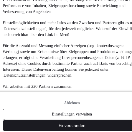
Datenschutzeinstellungen
Performance von Inhalten, Zielgruppenforschung sowie Entwicklung und
Verbesserung von Angeboten
Erklärung zur Barrierefreiheit
Report Security Vulnerability (English)
Einstellmöglichkeiten und mehr Infos zu den Zwecken und Partnern gibt es u
'Datenschutzeinstellungen', für den jederzeit möglichen Widerruf der Einwill
auch erreichbar über den Link im Menü.
Powered by
Für die Auswahl und Messung einfacher Anzeigen (sog. kontextbezogene
Werbung) sowie um Erkenntnisse über Zielgruppen und Produktentwicklung
Noch mehr
neue Autos
unterschiedlicher Marken, auch als
erlangen, erfolgt eine Verarbeitung Ihrer personenbezogenen Daten (z. B. IP-
Leasing-Angebote
, gibt es bei mobile.de
Adresse) ohne Cookies durch bestimmte Partner auch auf Basis von berechtig
Interessen. Dieser Datenverarbeitung können Sie jederzeit unter
'Datenschutzeinstellungen' widersprechen.
Wir arbeiten mit 220 Partnern zusammen.
Ablehnen
Einstellungen verwalten
Einverstanden