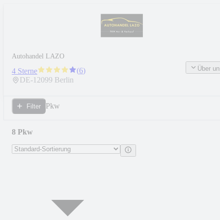
Autohandel LAZO
Über un
(
6
)
4 Sterne
DE-
12099
Berlin
Pkw
Filter
8 Pkw