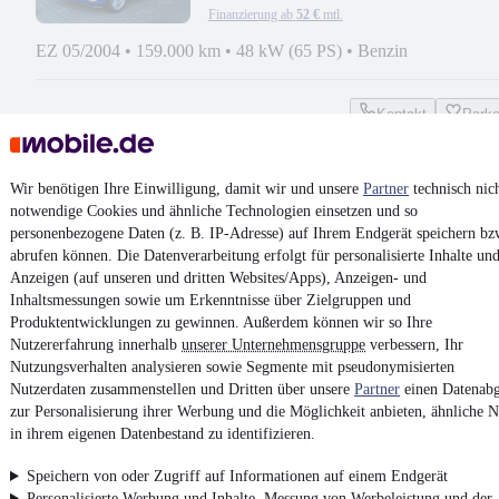
Finanzierung ab
52 €
mtl.
EZ 05/2004
•
159.000 km
•
48 kW (65 PS)
•
Benzin
Kontakt
Park
¹
MwSt. ausweisbar
Wir benötigen Ihre Einwilligung, damit wir und unsere
Partner
technisch nic
notwendige Cookies und ähnliche Technologien einsetzen und so
personenbezogene Daten (z. B. IP-Adresse) auf Ihrem Endgerät speichern bz
abrufen können. Die Datenverarbeitung erfolgt für personalisierte Inhalte un
Anzeigen (auf unseren und dritten Websites/Apps), Anzeigen- und
4.6 Sterne
App installieren
Inhaltsmessungen sowie um Erkenntnisse über Zielgruppen und
Nutze mobile.de schnell und einfach
Produktentwicklungen zu gewinnen. Außerdem können wir so Ihre
Nutzererfahrung innerhalb
unserer Unternehmensgruppe
verbessern, Ihr
Nutzungsverhalten analysieren sowie Segmente mit pseudonymisierten
Nutzerdaten zusammenstellen und Dritten über unsere
Impressum
Partner
einen Datenabg
zur Personalisierung ihrer Werbung und die Möglichkeit anbieten, ähnliche N
AGB
in ihrem eigenen Datenbestand zu identifizieren.
Vertrag widerrufen
Speichern von oder Zugriff auf Informationen auf einem Endgerät
Datenschutz
Personalisierte Werbung und Inhalte, Messung von Werbeleistung und der