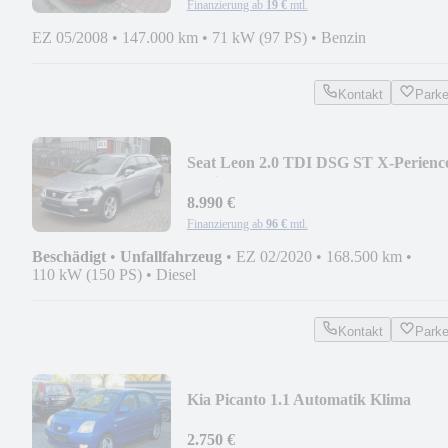
Finanzierung ab
19 €
mtl.
EZ 05/2008
•
147.000 km
•
71 kW (97 PS)
•
Benzin
Kontakt
Park
Seat Leon 2.0 TDI DSG ST X-Perienc
4Drive 4x4
8.990 €
Finanzierung ab
96 €
mtl.
Beschädigt
•
Unfallfahrzeug
•
EZ 02/2020
•
168.500 km
•
110 kW (150 PS)
•
Diesel
Kontakt
Park
Kia Picanto 1.1 Automatik Klima
2.Hand
2.750 €