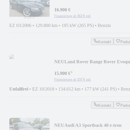
3.0si*individual*Exclusiv*M-Sport 18
16.900 €
Finanzierung ab
312 €
mtl.
EZ 03/2006
•
129.800 km
•
195 kW (265 PS)
•
Benzin
Kontakt
Park
NEU
Land Rover Range Rover Evoqu
SE*Leder*Pano*1.Hd*
¹
15.900 €
Finanzierung ab
157 €
mtl.
Unfallfrei
•
EZ 10/2018
•
134.612 km
•
177 kW (241 PS)
•
Benz
Kontakt
Park
NEU
Audi A3 Sportback 40 e-tron