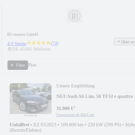
B1-motors GmbH
Über un
(
74
)
4.9 Sterne
DE-
45481
Mülheim
Pkw
Filter
Unsere Empfehlung
NEU
Audi A6 Lim. 50 TFSI e quattro
design*Leder*Pano*B&O*
¹
31.900 €
Finanzierung ab
314 €
mtl.
Unfallfrei
•
EZ 03/2023
•
109.800 km
•
220 kW (299 PS)
•
Hybr
(Benzin/Elektro)