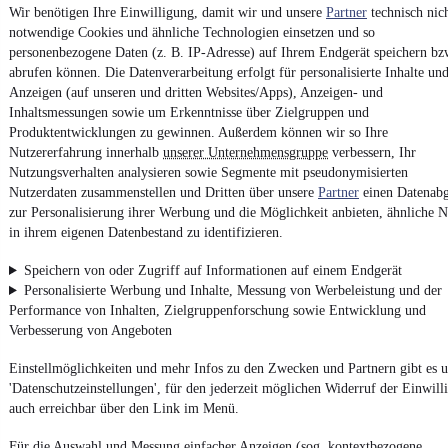
Wir benötigen Ihre Einwilligung, damit wir und unsere
Partner
technisch nic
notwendige Cookies und ähnliche Technologien einsetzen und so
personenbezogene Daten (z. B. IP-Adresse) auf Ihrem Endgerät speichern bz
abrufen können. Die Datenverarbeitung erfolgt für personalisierte Inhalte un
4.6 Sterne
App installieren
Anzeigen (auf unseren und dritten Websites/Apps), Anzeigen- und
Nutze mobile.de schnell und einfach
Inhaltsmessungen sowie um Erkenntnisse über Zielgruppen und
Produktentwicklungen zu gewinnen. Außerdem können wir so Ihre
Nutzererfahrung innerhalb
unserer Unternehmensgruppe
verbessern, Ihr
Impressum
Nutzungsverhalten analysieren sowie Segmente mit pseudonymisierten
Nutzerdaten zusammenstellen und Dritten über unsere
Partner
einen Datenabg
AGB
zur Personalisierung ihrer Werbung und die Möglichkeit anbieten, ähnliche N
Vertrag widerrufen
in ihrem eigenen Datenbestand zu identifizieren.
Datenschutz
Speichern von oder Zugriff auf Informationen auf einem Endgerät
Datenschutzeinstellungen
Personalisierte Werbung und Inhalte, Messung von Werbeleistung und der
Performance von Inhalten, Zielgruppenforschung sowie Entwicklung und
Erklärung zur Barrierefreiheit
Verbesserung von Angeboten
Report Security Vulnerability (English)
Einstellmöglichkeiten und mehr Infos zu den Zwecken und Partnern gibt es u
'Datenschutzeinstellungen', für den jederzeit möglichen Widerruf der Einwill
Powered by
auch erreichbar über den Link im Menü.
Für die Auswahl und Messung einfacher Anzeigen (sog. kontextbezogene