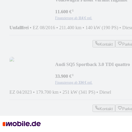
4Motion*Pano*LED*AHK*Top
¹
11.600 €
Finanzierung ab
114 €
mtl.
Unfallfrei
•
EZ 08/2016
•
211.400 km
•
140 kW (190 PS)
•
Dies
Kontakt
Park
Audi SQ5 Sportback 3.0 TDI quattro
*Air*B&O"Matrix*
¹
33.900 €
Finanzierung ab
334 €
mtl.
EZ 04/2023
•
179.700 km
•
251 kW (341 PS)
•
Diesel
Kontakt
Park
¹
MwSt. ausweisbar