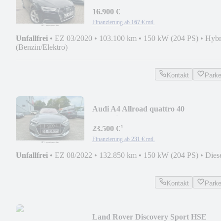
sport*Virtual CP*Navi*B&O
16.900 €
Finanzierung ab
167 €
mtl.
Unfallfrei
•
EZ 03/2020
•
103.100 km
•
150 kW (204 PS)
•
Hybr
(Benzin/Elektro)
Kontakt
Park
Audi A4 Allroad quattro 40
TDI*Virtual*Alcantara* 19"
¹
23.500 €
Finanzierung ab
231 €
mtl.
Unfallfrei
•
EZ 08/2022
•
132.850 km
•
150 kW (204 PS)
•
Dies
Kontakt
Park
Land Rover Discovery Sport HSE