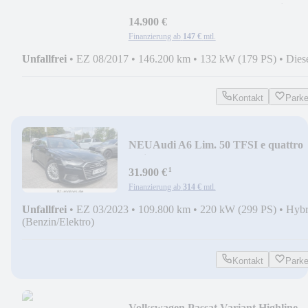
Luxury*Leder*Pano*Cam*Navi*
14.900 €
Finanzierung ab
147 €
mtl.
Unfallfrei
•
EZ 08/2017
•
146.200 km
•
132 kW (179 PS)
•
Dies
Kontakt
Park
NEU
Audi A6 Lim. 50 TFSI e quattro
design*Leder*Pano*B&O*
¹
31.900 €
Finanzierung ab
314 €
mtl.
Unfallfrei
•
EZ 03/2023
•
109.800 km
•
220 kW (299 PS)
•
Hybr
(Benzin/Elektro)
Kontakt
Park
Volkswagen Passat Variant Highline