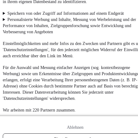
in ihrem eigenen Datenbestand zu identifizieren.
4.6 Sterne
App installieren
Nutze mobile.de schnell und einfach
Speichern von oder Zugriff auf Informationen auf einem Endgerät
Personalisierte Werbung und Inhalte, Messung von Werbeleistung und der
Performance von Inhalten, Zielgruppenforschung sowie Entwicklung und
Verbesserung von Angeboten
Impressum
AGB
Einstellmöglichkeiten und mehr Infos zu den Zwecken und Partnern gibt es u
'Datenschutzeinstellungen', für den jederzeit möglichen Widerruf der Einwill
Vertrag widerrufen
auch erreichbar über den Link im Menü.
Datenschutz
Für die Auswahl und Messung einfacher Anzeigen (sog. kontextbezogene
Datenschutzeinstellungen
Werbung) sowie um Erkenntnisse über Zielgruppen und Produktentwicklung
Erklärung zur Barrierefreiheit
erlangen, erfolgt eine Verarbeitung Ihrer personenbezogenen Daten (z. B. IP-
Adresse) ohne Cookies durch bestimmte Partner auch auf Basis von berechtig
Report Security Vulnerability (English)
Interessen. Dieser Datenverarbeitung können Sie jederzeit unter
'Datenschutzeinstellungen' widersprechen.
Powered by
Wir arbeiten mit 220 Partnern zusammen.
Noch mehr
neue Autos
unterschiedlicher Marken, auch als
Leasing-Angebote
Ablehnen
, gibt es bei mobile.de