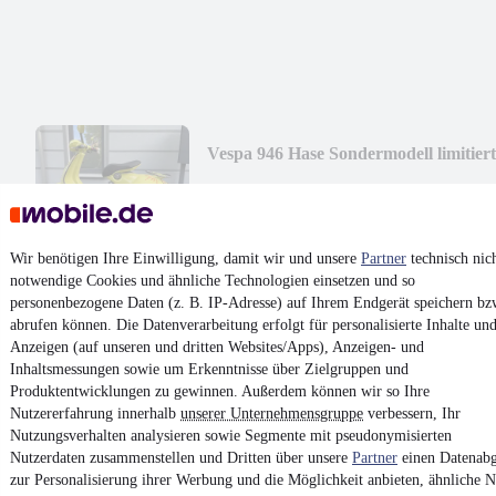
Vespa 946 Hase Sondermodell limitiert
¹
8.900 €
Finanzierung ab
95 €
mtl.
Tageszulassung
•
Roller/Scooter
•
EZ 12/2024
•
8 km
•
Wir benötigen Ihre Einwilligung, damit wir und unsere
Partner
technisch nic
8 kW (11 PS)
•
125 cm³
•
Benzin
notwendige Cookies und ähnliche Technologien einsetzen und so
personenbezogene Daten (z. B. IP-Adresse) auf Ihrem Endgerät speichern bz
abrufen können. Die Datenverarbeitung erfolgt für personalisierte Inhalte un
Kontakt
Park
Anzeigen (auf unseren und dritten Websites/Apps), Anzeigen- und
Inhaltsmessungen sowie um Erkenntnisse über Zielgruppen und
¹
MwSt. ausweisbar
Produktentwicklungen zu gewinnen. Außerdem können wir so Ihre
Nutzererfahrung innerhalb
unserer Unternehmensgruppe
verbessern, Ihr
Nutzungsverhalten analysieren sowie Segmente mit pseudonymisierten
Nutzerdaten zusammenstellen und Dritten über unsere
Partner
einen Datenabg
zur Personalisierung ihrer Werbung und die Möglichkeit anbieten, ähnliche N