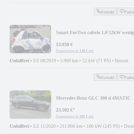
Kontakt
Park
Smart ForTwo cabrio 1.0 52kW wenig
KM
13.950 €
Finanzierung ab
120 €
mtl.
Unfallfrei
•
EZ 08/2019
•
3.999 km
•
52 kW (71 PS)
•
Benzin
Kontakt
Park
Mercedes-Benz GLC 300 d 4MATIC
AMG 1. Hd.
¹
23.502 €
Finanzierung ab
201 €
mtl.
Unfallfrei
•
EZ 11/2020
•
211.000 km
•
180 kW (245 PS)
•
Diese