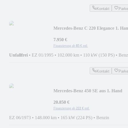
Kontakt
Park
Mercedes-Benz C 220 Elegance 1. Ha
tolle Ausstattung
7.950 €
Finanzierung ab
85 €
mtl.
Unfallfrei
•
EZ 01/1995
•
102.000 km
•
110 kW (150 PS)
•
Benz
Kontakt
Park
Mercedes-Benz 450 SE aus 1. Hand
20.850 €
Finanzierung ab
222 €
mtl.
EZ 06/1973
•
148.000 km
•
165 kW (224 PS)
•
Benzin