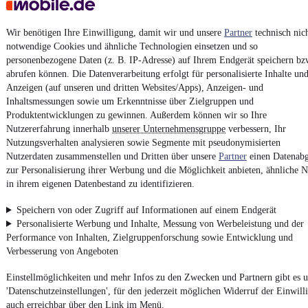
Impressum
AGB
Wir benötigen Ihre Einwilligung, damit wir und unsere
Partner
technisch nic
notwendige Cookies und ähnliche Technologien einsetzen und so
Vertrag widerrufen
personenbezogene Daten (z. B. IP-Adresse) auf Ihrem Endgerät speichern bz
Datenschutz
abrufen können. Die Datenverarbeitung erfolgt für personalisierte Inhalte un
Anzeigen (auf unseren und dritten Websites/Apps), Anzeigen- und
Datenschutzeinstellungen
Inhaltsmessungen sowie um Erkenntnisse über Zielgruppen und
Erklärung zur Barrierefreiheit
Produktentwicklungen zu gewinnen. Außerdem können wir so Ihre
Nutzererfahrung innerhalb
unserer Unternehmensgruppe
verbessern, Ihr
Report Security Vulnerability (English)
Nutzungsverhalten analysieren sowie Segmente mit pseudonymisierten
Nutzerdaten zusammenstellen und Dritten über unsere
Partner
einen Datenabg
Powered by
zur Personalisierung ihrer Werbung und die Möglichkeit anbieten, ähnliche N
in ihrem eigenen Datenbestand zu identifizieren.
Speichern von oder Zugriff auf Informationen auf einem Endgerät
Weitere Fahrzeuge gibt es auf mobile.de, dem Marktplatz für
Autos
und
Motorräder
Personalisierte Werbung und Inhalte, Messung von Werbeleistung und der
Performance von Inhalten, Zielgruppenforschung sowie Entwicklung und
Verbesserung von Angeboten
Einstellmöglichkeiten und mehr Infos zu den Zwecken und Partnern gibt es u
'Datenschutzeinstellungen', für den jederzeit möglichen Widerruf der Einwill
auch erreichbar über den Link im Menü.