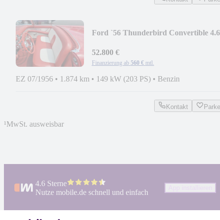
Ford `56 Thunderbird Convertible 4.6
52.800 €
Finanzierung ab
560 €
mtl.
EZ 07/1956
•
1.874 km
•
149 kW (203 PS)
•
Benzin
Kontakt
Park
¹
MwSt. ausweisbar
4.6 Sterne
App installieren
Nutze mobile.de schnell und einfach