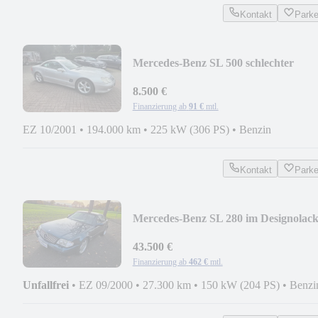
Kontakt
Park
Mercedes-Benz SL 500 schlechter
Zustand
8.500 €
Finanzierung ab
91 €
mtl.
EZ 10/2001
•
194.000 km
•
225 kW (306 PS)
•
Benzin
Kontakt
Park
Mercedes-Benz SL 280 im Designolack
1 Hand- Panoramadach
43.500 €
Finanzierung ab
462 €
mtl.
Unfallfrei
•
EZ 09/2000
•
27.300 km
•
150 kW (204 PS)
•
Benzi