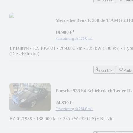
Kontakt
Park
Mercedes-Benz E 300 de T AMG 2.Hd
Pano Mod.22 Scheckheft
¹
19.900 €
Finanzierung ab
170 €
mtl.
Unfallfrei
•
EZ 10/2021
•
269.000 km
•
225 kW (306 PS)
•
Hybr
(Diesel/Elektro)
Kontakt
Park
Porsche 928 S4 Schiebedach/Leder H-
Kennzeichen neu
24.850 €
Finanzierung ab
264 €
mtl.
EZ 01/1988
•
188.000 km
•
235 kW (320 PS)
•
Benzin