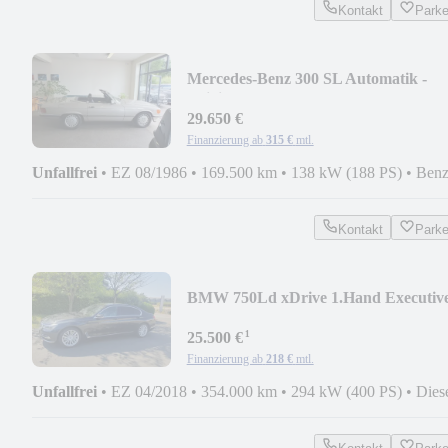
Kontakt
Park
Mercedes-Benz 300 SL Automatik -
Originalzustand
29.650 €
Finanzierung ab
315 €
mtl.
Unfallfrei
•
EZ 08/1986
•
169.500 km
•
138 kW (188 PS)
•
Benz
Kontakt
Park
BMW 750Ld xDrive 1.Hand Executiv
¹
25.500 €
Finanzierung ab
218 €
mtl.
Unfallfrei
•
EZ 04/2018
•
354.000 km
•
294 kW (400 PS)
•
Dies