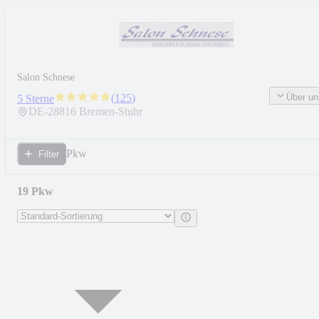
Salon Schnese
Über un
(
125
)
5 Sterne
DE-
28816
Bremen-Stuhr
Pkw
Filter
19 Pkw