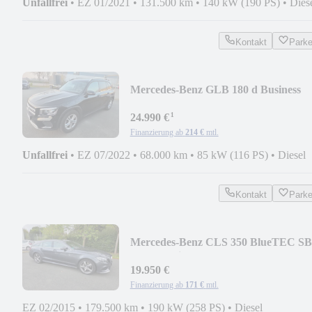
Unfallfrei
•
EZ 01/2021
•
131.500 km
•
140 kW (190 PS)
•
Dies
Kontakt
Park
Mercedes-Benz GLB 180 d Business
Paket-MBUX
¹
24.990 €
Finanzierung ab
214 €
mtl.
Unfallfrei
•
EZ 07/2022
•
68.000 km
•
85 kW (116 PS)
•
Diesel
Kontakt
Park
Mercedes-Benz CLS 350 BlueTEC SB
AMG Styling - Glasdach - Lede
19.950 €
Finanzierung ab
171 €
mtl.
EZ 02/2015
•
179.500 km
•
190 kW (258 PS)
•
Diesel