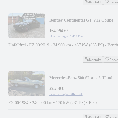
Kontakt
Park
Bentley Continental GT V12 Coupe
Inspektion NEU
¹
164.994 €
Finanzierung ab
1.410 €
mtl.
Unfallfrei
•
EZ 09/2019
•
34.900 km
•
467 kW (635 PS)
•
Benzi
Kontakt
Park
Mercedes-Benz 500 SL aus 2. Hand
29.750 €
Finanzierung ab
316 €
mtl.
EZ 06/1984
•
240.000 km
•
170 kW (231 PS)
•
Benzin
Kontakt
Park