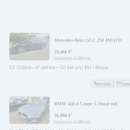
Mercedes-Benz GLC 250 4MATIC
AMG 1. Hd.
¹
25.466 €
Finanzierung ab
218 €
mtl.
EZ 12/2018
•
87.500 km
•
155 kW (211 PS)
•
Benzin
Kontakt
Park
BMW 420 d Coupe 1. Hand mit
Schiebedach
¹
26.894 €
Finanzierung ab
230 €
mtl.