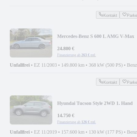
Kontakt
Park
Mercedes-Benz S 600 L AMG V-Max
Top Ausstattung
24.800 €
Finanzierung ab
263 €
mtl.
Unfallfrei
•
EZ 11/2003
•
149.800 km
•
368 kW (500 PS)
•
Benz
Kontakt
Park
Hyundai Tucson Style 2WD 1. Hand
14.750 €
Finanzierung ab
126 €
mtl.
Unfallfrei
•
EZ 11/2019
•
157.600 km
•
130 kW (177 PS)
•
Benz