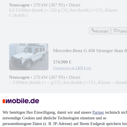
Neuwagen
•
270 kW (367 PS)
•
Diesel
8,6 l/100km (komb.)
•
220 g CO₂/km (komb.)
•
CO₂-Klasse
C (komb.)
Kontakt
Park
Mercedes-Benz G 450 Stronger than t
1980s EXPORTPRICE NETTO
174.900 €
Finanzierung ab
1.855 €
mtl.
Neuwagen
•
270 kW (367 PS)
•
Diesel
-- l/100km (komb.)
•
-- g CO₂/km (komb.)
•
CO₂-Klasse -- (komb
Kontakt
Park
¹
MwSt. ausweisbar
Wir benötigen Ihre Einwilligung, damit wir und unsere
Partner
technisch nic
notwendige Cookies und ähnliche Technologien einsetzen und so
personenbezogene Daten (z. B. IP-Adresse) auf Ihrem Endgerät speichern bz