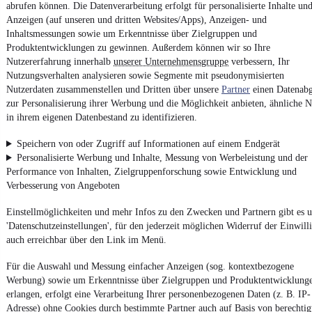
abrufen können. Die Datenverarbeitung erfolgt für personalisierte Inhalte un
Anzeigen (auf unseren und dritten Websites/Apps), Anzeigen- und
Inhaltsmessungen sowie um Erkenntnisse über Zielgruppen und
4.6 Sterne
App installieren
Produktentwicklungen zu gewinnen. Außerdem können wir so Ihre
Nutze mobile.de schnell und einfach
Nutzererfahrung innerhalb
unserer Unternehmensgruppe
verbessern, Ihr
Nutzungsverhalten analysieren sowie Segmente mit pseudonymisierten
Nutzerdaten zusammenstellen und Dritten über unsere
Partner
einen Datenabg
Impressum
zur Personalisierung ihrer Werbung und die Möglichkeit anbieten, ähnliche N
in ihrem eigenen Datenbestand zu identifizieren.
AGB
Vertrag widerrufen
Speichern von oder Zugriff auf Informationen auf einem Endgerät
Personalisierte Werbung und Inhalte, Messung von Werbeleistung und der
Datenschutz
Performance von Inhalten, Zielgruppenforschung sowie Entwicklung und
Datenschutzeinstellungen
Verbesserung von Angeboten
Erklärung zur Barrierefreiheit
Einstellmöglichkeiten und mehr Infos zu den Zwecken und Partnern gibt es u
Report Security Vulnerability (English)
'Datenschutzeinstellungen', für den jederzeit möglichen Widerruf der Einwill
auch erreichbar über den Link im Menü.
Powered by
Für die Auswahl und Messung einfacher Anzeigen (sog. kontextbezogene
Werbung) sowie um Erkenntnisse über Zielgruppen und Produktentwicklung
erlangen, erfolgt eine Verarbeitung Ihrer personenbezogenen Daten (z. B. IP-
Ob
Mercedes Gebrauchtwagen
oder
Mercedes-Benz Leasing
:
Adresse) ohne Cookies durch bestimmte Partner auch auf Basis von berechtig