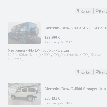
Kontakt
Park
Mercedes-Benz G 63 AMG !!! MY27 !!
A22 EXPORTPRICE NETTO
199.900 €
Finanzierung ab
1.928 €
mtl.
Neuwagen
•
445 kW (605 PS)
•
Benzin
12,9 l/100km (komb.)
•
299 g CO₂/km (komb.)
•
CO₂-Klasse
D (komb.)
Kontakt
Park
Mercedes-Benz G 450d Stronger than
the 1980s
¹
208.131 €
Finanzierung ab
1.888 €
mtl.