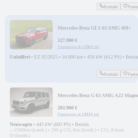
Kontakt
Park
Mercedes-Benz GLS 63 AMG 4M+
Carbon/HUD/Burm/AHK/23"/Stdhzg
127.900 €
Finanzierung ab
1.356 €
mtl.
Unfallfrei
•
EZ 02/2025
•
16.000 km
•
450 kW (612 PS)
•
Benzi
Kontakt
Park
Mercedes-Benz G 63 AMG A22 Magn
Platin Exportprice Netto
202.900 €
Finanzierung ab
1.913 €
mtl.
Neuwagen
•
445 kW (605 PS)
•
Benzin
-- l/100km (komb.)
•
299 g CO₂/km (komb.)
•
CO₂-Klasse
D (komb.)