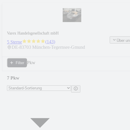
Varex Handelsgesellschaft mbH
Über un
(
143
)
5 Sterne
DE-
83703
München-Tegernsee-Gmund
Pkw
Filter
7 Pkw