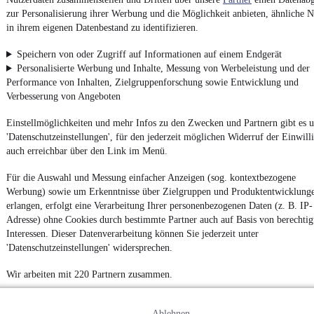
Datenschutz
zur Personalisierung ihrer Werbung und die Möglichkeit anbieten, ähnliche N
Datenschutzeinstellungen
in ihrem eigenen Datenbestand zu identifizieren.
Erklärung zur Barrierefreiheit
Speichern von oder Zugriff auf Informationen auf einem Endgerät
Report Security Vulnerability (English)
Personalisierte Werbung und Inhalte, Messung von Werbeleistung und der
Performance von Inhalten, Zielgruppenforschung sowie Entwicklung und
Verbesserung von Angeboten
Powered by
Einstellmöglichkeiten und mehr Infos zu den Zwecken und Partnern gibt es u
'Datenschutzeinstellungen', für den jederzeit möglichen Widerruf der Einwill
Von
Auto verkaufen
über
E-Bikes
und
Gebrauchtwagen
:
auch erreichbar über den Link im Menü.
Besuche
mobile.de
Für die Auswahl und Messung einfacher Anzeigen (sog. kontextbezogene
Werbung) sowie um Erkenntnisse über Zielgruppen und Produktentwicklung
erlangen, erfolgt eine Verarbeitung Ihrer personenbezogenen Daten (z. B. IP-
Adresse) ohne Cookies durch bestimmte Partner auch auf Basis von berechtig
Interessen. Dieser Datenverarbeitung können Sie jederzeit unter
'Datenschutzeinstellungen' widersprechen.
Wir arbeiten mit 220 Partnern zusammen.
Ablehnen