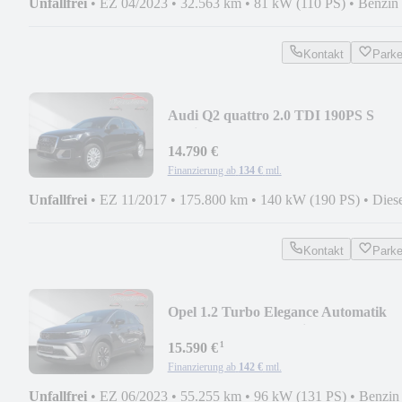
Unfallfrei
•
EZ 04/2023
•
32.563 km
•
81 kW (110 PS)
•
Benzin
Kontakt
Park
Audi Q2 quattro 2.0 TDI 190PS S
tronic|Leder|B&O|LEDW
14.790 €
Finanzierung ab
134 €
mtl.
Unfallfrei
•
EZ 11/2017
•
175.800 km
•
140 kW (190 PS)
•
Dies
Kontakt
Park
Opel 1.2 Turbo Elegance Automatik
LED|SHZ|Lenkradhei
¹
15.590 €
Finanzierung ab
142 €
mtl.
Unfallfrei
•
EZ 06/2023
•
55.255 km
•
96 kW (131 PS)
•
Benzin