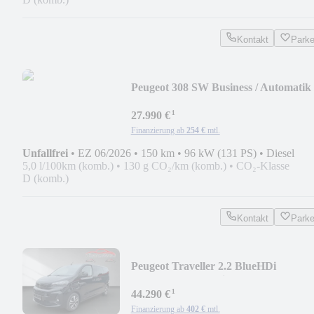
Kontakt
Park
Peugeot 308 SW Business / Automatik 
neu
¹
27.990 €
Finanzierung ab
254 €
mtl.
Unfallfrei
•
EZ 06/2026
•
150 km
•
96 kW (131 PS)
•
Diesel
5,0 l/100km (komb.)
•
130 g CO₂/km (komb.)
•
CO₂-Klasse
D (komb.)
Kontakt
Park
Peugeot Traveller 2.2 BlueHDi
Pano/Leder,sofort lieferb.
¹
44.290 €
Finanzierung ab
402 €
mtl.