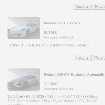
Kontakt
Park
Porsche 911 Carrera S
68.700 €
Finanzierung ab
623 €
mtl.
EZ 05/2015
•
110.381 km
•
294 kW (400 PS)
•
Benzin
Kontakt
Park
Peugeot 308 SW Business / Automatik 
neu
¹
27.990 €
Finanzierung ab
254 €
mtl.
Unfallfrei
•
EZ 06/2026
•
150 km
•
96 kW (131 PS)
•
Diesel
5,0 l/100km (komb.)
•
130 g CO₂/km (komb.)
•
CO₂-Klasse
D (komb.)