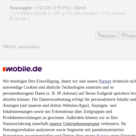
Neuwagen
•
132 kW (179 PS)
•
Diesel
7,1 l/100km (komb.)
•
185 g CO₂/km (komb.)
•
CO₂-Klasse
B (komb.)
Kontakt
Park
¹
MwSt. ausweisbar
Wir benötigen Ihre Einwilligung, damit wir und unsere
Partner
technisch nic
4.6 Sterne
App installieren
notwendige Cookies und ähnliche Technologien einsetzen und so
Nutze mobile.de schnell und einfach
personenbezogene Daten (z. B. IP-Adresse) auf Ihrem Endgerät speichern bz
abrufen können. Die Datenverarbeitung erfolgt für personalisierte Inhalte un
Anzeigen (auf unseren und dritten Websites/Apps), Anzeigen- und
Impressum
Inhaltsmessungen sowie um Erkenntnisse über Zielgruppen und
Produktentwicklungen zu gewinnen. Außerdem können wir so Ihre
AGB
Nutzererfahrung innerhalb
unserer Unternehmensgruppe
verbessern, Ihr
Vertrag widerrufen
Nutzungsverhalten analysieren sowie Segmente mit pseudonymisierten
Nutzerdaten zusammenstellen und Dritten über unsere
Partner
einen Datenabg