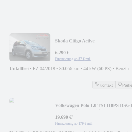
Skoda Citigo Active
6.290 €
Finanzierung ab
57 €
mtl.
Unfallfrei
•
EZ 04/2018
•
80.056 km
•
44 kW (60 PS)
•
Benzin
Kontakt
Park
Volkswagen Polo 1.0 TSI 110PS DSG 
Line MatrixLED|Navi|SHZ
¹
19.690 €
Finanzierung ab
179 €
mtl.