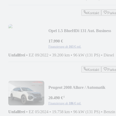
Kontakt
Park
Opel 1.5 BlueHDi 131 Aut. Business
LED|ACC|SHZ
17.990 €
Finanzierung ab
163 €
mtl.
Unfallfrei
•
EZ 09/2022
•
39.200 km
•
96 kW (131 PS)
•
Diesel
Kontakt
Park
Peugeot 2008 Allure / Automatik
¹
20.490 €
Finanzierung ab
186 €
mtl.
Unfallfrei
•
EZ 05/2024
•
19.758 km
•
96 kW (131 PS)
•
Benzin