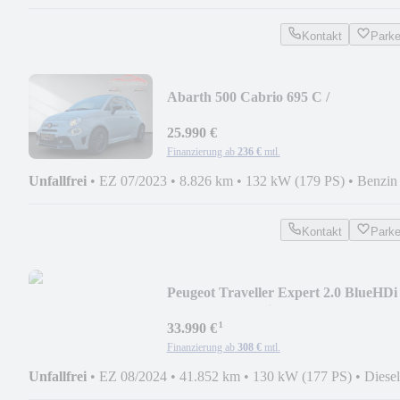
Kontakt
Park
Abarth 500 Cabrio 695 C /
Neuwagenzustand
25.990 €
Finanzierung ab
236 €
mtl.
Unfallfrei
•
EZ 07/2023
•
8.826 km
•
132 kW (179 PS)
•
Benzin
Kontakt
Park
Peugeot Traveller Expert 2.0 BlueHDi
Aut|3-Zonen|9-Sitze
¹
33.990 €
Finanzierung ab
308 €
mtl.
Unfallfrei
•
EZ 08/2024
•
41.852 km
•
130 kW (177 PS)
•
Diesel