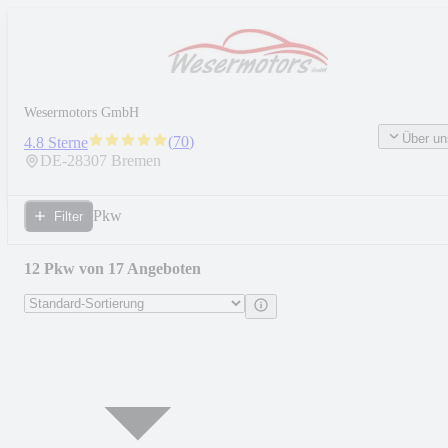
Wesermotors GmbH
Über un
(
70
)
4.8 Sterne
DE-
28307
Bremen
Pkw
Filter
12 Pkw von 17 Angeboten