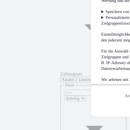
Werbung und die 
Speichern von 
Personalisiert
Zielgruppenfors
Einstellmöglichke
den jederzeit mö
Für die Auswahl 
¹
Zielgruppen und 
B. IP-Adresse) oh
Datenverarbeitung
Zahlungsart
Kaufen
Leasing
Wir arbeiten mit
Preis
Ab