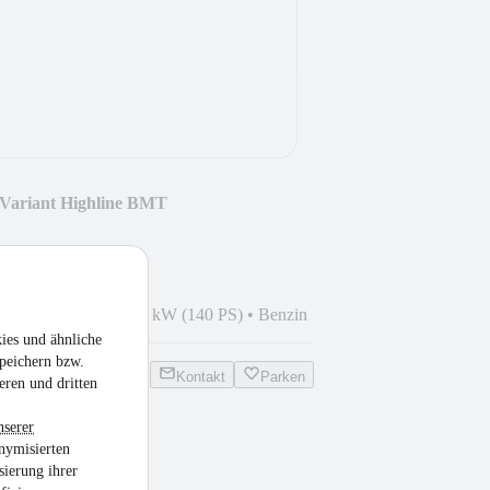
 Variant Highline BMT
4
•
139.000 km
•
103 kW (140 PS)
•
Benzin
ies und ähnliche
peichern bzw.
Kontakt
Parken
eren und dritten
nserer
nymisierten
n
sierung ihrer