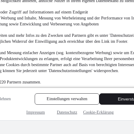
¹
Möglichkeit anbieten, ähnliche Nutzer in ihrem eigenen Datenbestand zu identi
21.500 €
Finanzierung ab
184 €
mtl.
oder Zugriff auf Informationen auf einem Endgerät
e Werbung und Inhalte, Messung von Werbeleistung und der Performance von In
Neuwagen
•
85 kW (1
chung sowie Entwicklung und Verbesserung von Angeboten
5,5 l/100km (komb.)
•
C (komb.)
iten und mehr Infos zu den Zwecken und Partnern gibt es unter 'Datenschutzein
glichen Widerruf der Einwilligung auch erreichbar über den Link im Footer.
und Messung einfacher Anzeigen (sog. kontextbezogene Werbung) sowie um Er
MwSt. ausweisbar
Produktentwicklungen zu erlangen, erfolgt eine Verarbeitung Ihrer personenbe
ne Cookies durch bestimmte Partner auch auf Basis von berechtigten Interesse
 können Sie jederzeit unter 'Datenschutzeinstellungen' widersprechen.
 220 Partnern zusammen.
lehnen
Einstellungen verwalten
Einvers
Impressum
Datenschutz
Cookie-Erklärung