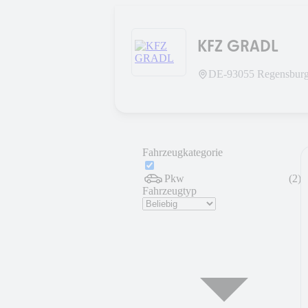
KFZ GRADL
DE-
93055
Regensbur
Fahrzeugkategorie
Pkw
(
2
)
Fahrzeugtyp