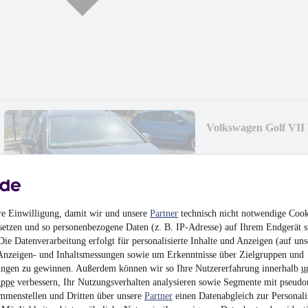
Volkswagen Golf VII
9.990 €
Finanzierung ab
86 €
mtl.
Unfallfrei
•
EZ 05/201
re Einwilligung, damit wir und unsere
Partner
technisch nicht notwendige Cook
setzen und so personenbezogene Daten (z. B. IP-Adresse) auf Ihrem Endgerät s
ie Datenverarbeitung erfolgt für personalisierte Inhalte und Anzeigen (auf uns
Anzeigen- und Inhaltsmessungen sowie um Erkenntnisse über Zielgruppen und
ngen zu gewinnen. Außerdem können wir so Ihre Nutzererfahrung innerhalb
u
uppe
verbessern, Ihr Nutzungsverhalten analysieren sowie Segmente mit pseudo
Skoda Fabia Selectio
mmenstellen und Dritten über unsere
Partner
einen Datenabgleich zur Personali