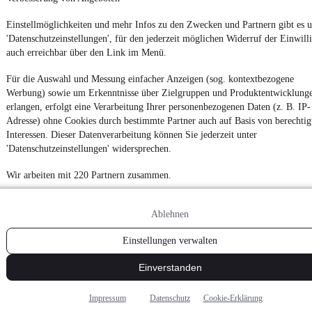
Datenschutzeinstellungen
Einstellmöglichkeiten und mehr Infos zu den Zwecken und Partnern gibt es u
Erklärung zur Barrierefreiheit
'Datenschutzeinstellungen', für den jederzeit möglichen Widerruf der Einwill
Report Security Vulnerability (English)
auch erreichbar über den Link im Menü.
Für die Auswahl und Messung einfacher Anzeigen (sog. kontextbezogene
Powered by
Werbung) sowie um Erkenntnisse über Zielgruppen und Produktentwicklung
erlangen, erfolgt eine Verarbeitung Ihrer personenbezogenen Daten (z. B. IP-
Adresse) ohne Cookies durch bestimmte Partner auch auf Basis von berechtig
Ob
Mercedes Gebrauchtwagen
oder
Mercedes-Benz Leasing
:
Interessen. Dieser Datenverarbeitung können Sie jederzeit unter
Autos bei mobile.de
finden
'Datenschutzeinstellungen' widersprechen.
Wir arbeiten mit 220 Partnern zusammen.
Ablehnen
Einstellungen verwalten
Einverstanden
Impressum
Datenschutz
Cookie-Erklärung