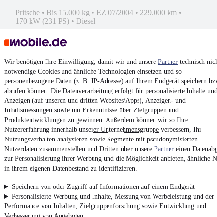
Pritsche
•
Bis 15.000 kg
•
EZ 07/2004
•
229.000 km
•
170 kW (231 PS)
•
Diesel
Kontakt
Park
Wir benötigen Ihre Einwilligung, damit wir und unsere
Partner
technisch nic
¹
MwSt. ausweisbar
notwendige Cookies und ähnliche Technologien einsetzen und so
personenbezogene Daten (z. B. IP-Adresse) auf Ihrem Endgerät speichern bz
abrufen können. Die Datenverarbeitung erfolgt für personalisierte Inhalte un
Anzeigen (auf unseren und dritten Websites/Apps), Anzeigen- und
Inhaltsmessungen sowie um Erkenntnisse über Zielgruppen und
Produktentwicklungen zu gewinnen. Außerdem können wir so Ihre
4.6 Sterne
App installieren
Nutzererfahrung innerhalb
unserer Unternehmensgruppe
verbessern, Ihr
Nutze mobile.de schnell und einfach
Nutzungsverhalten analysieren sowie Segmente mit pseudonymisierten
Nutzerdaten zusammenstellen und Dritten über unsere
Partner
einen Datenabg
zur Personalisierung ihrer Werbung und die Möglichkeit anbieten, ähnliche N
in ihrem eigenen Datenbestand zu identifizieren.
Impressum
AGB
Speichern von oder Zugriff auf Informationen auf einem Endgerät
Personalisierte Werbung und Inhalte, Messung von Werbeleistung und der
Vertrag widerrufen
Performance von Inhalten, Zielgruppenforschung sowie Entwicklung und
Datenschutz
Verbesserung von Angeboten