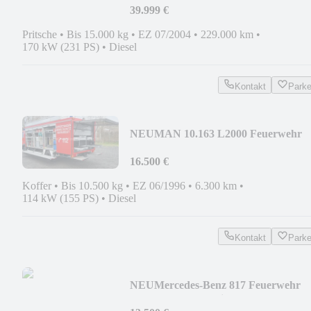
39.999 €
Pritsche
•
Bis 15.000 kg
•
EZ 07/2004
•
229.000 km
•
170 kW (231 PS)
•
Diesel
Kontakt
Park
NEU
MAN 10.163 L2000 Feuerwehr
GWG Nur 6.300km ELRO/VET
16.500 €
Koffer
•
Bis 10.500 kg
•
EZ 06/1996
•
6.300 km
•
114 kW (155 PS)
•
Diesel
Kontakt
Park
NEU
Mercedes-Benz 817 Feuerwehr
GWG Nur 9.650 orig. Km