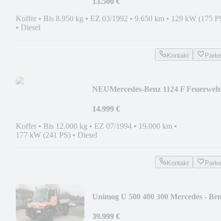
13.500 €
Koffer
•
Bis 8.950 kg
•
EZ 03/1992
•
9.650 km
•
129 kW (175 P
•
Diesel
Kontakt
Park
NEU
Mercedes-Benz 1124 F Feuerweh
LF 16/16 Pumpe Tank Haspel
14.999 €
Koffer
•
Bis 12.000 kg
•
EZ 07/1994
•
19.000 km
•
177 kW (241 PS)
•
Diesel
Kontakt
Park
Unimog U 500 400 300 Mercedes - Be
39.999 €