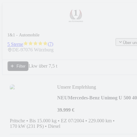
1&1 - Automobile
Über un
(
7
)
5 Sterne
DE-
97076
Würzburg
Lkw über 7,5 t
Filter
Unsere Empfehlung
NEU
Mercedes-Benz Unimog U 500 40
300
39.999 €
Pritsche
•
Bis 15.000 kg
•
EZ 07/2004
•
229.000 km
•
170 kW (231 PS)
•
Diesel