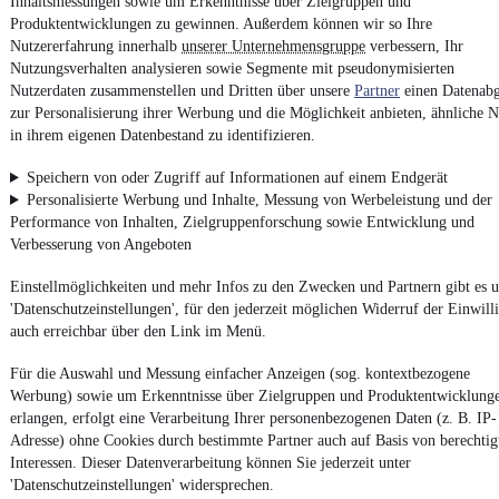
Inhaltsmessungen sowie um Erkenntnisse über Zielgruppen und
Produktentwicklungen zu gewinnen. Außerdem können wir so Ihre
AGB
Nutzererfahrung innerhalb
unserer Unternehmensgruppe
verbessern, Ihr
Vertrag widerrufen
Nutzungsverhalten analysieren sowie Segmente mit pseudonymisierten
Datenschutz
Nutzerdaten zusammenstellen und Dritten über unsere
Partner
einen Datenabg
zur Personalisierung ihrer Werbung und die Möglichkeit anbieten, ähnliche N
Datenschutzeinstellungen
in ihrem eigenen Datenbestand zu identifizieren.
Erklärung zur Barrierefreiheit
Speichern von oder Zugriff auf Informationen auf einem Endgerät
Report Security Vulnerability (English)
Personalisierte Werbung und Inhalte, Messung von Werbeleistung und der
Performance von Inhalten, Zielgruppenforschung sowie Entwicklung und
Verbesserung von Angeboten
Powered by
Einstellmöglichkeiten und mehr Infos zu den Zwecken und Partnern gibt es u
'Datenschutzeinstellungen', für den jederzeit möglichen Widerruf der Einwill
Noch mehr
neue Autos
unterschiedlicher Marken, auch als
auch erreichbar über den Link im Menü.
Leasing-Angebote
, gibt es bei mobile.de
Für die Auswahl und Messung einfacher Anzeigen (sog. kontextbezogene
Werbung) sowie um Erkenntnisse über Zielgruppen und Produktentwicklung
erlangen, erfolgt eine Verarbeitung Ihrer personenbezogenen Daten (z. B. IP-
Adresse) ohne Cookies durch bestimmte Partner auch auf Basis von berechtig
Interessen. Dieser Datenverarbeitung können Sie jederzeit unter
'Datenschutzeinstellungen' widersprechen.