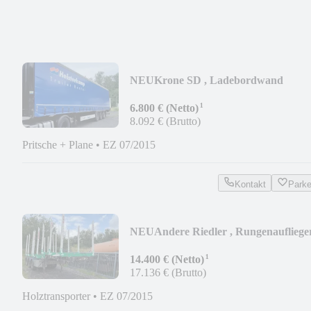
NEU
Krone SD , Ladebordwand
¹
6.800 € (Netto)
8.092 € (Brutto)
Pritsche + Plane
•
EZ 07/2015
Kontakt
Park
NEU
Andere Riedler , Rungenaufliege
¹
14.400 € (Netto)
17.136 € (Brutto)
Holztransporter
•
EZ 07/2015