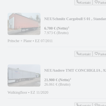
Kontakt
Park
NEU
Schmitz Cargobull S 01 , Standa
¹
6.700 € (Netto)
7.973 € (Brutto)
Pritsche + Plane
•
EZ 07/2011
Kontakt
Park
NEU
Andere TMT CONCHIGLIA , 9
m2 ALU
¹
21.900 € (Netto)
26.061 € (Brutto)
Walkingfloor
•
EZ 11/2020
Kontakt
Park