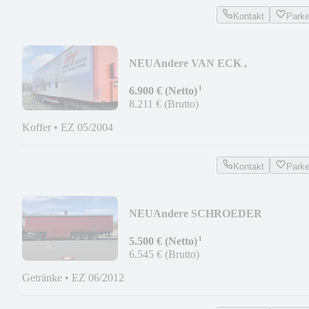
Kontakt
Park
NEU
Andere VAN ECK ,
Luftfrachtboden
¹
6.900 € (Netto)
8.211 € (Brutto)
Koffer
•
EZ 05/2004
Kontakt
Park
NEU
Andere SCHROEDER
Getränkeauflieger
¹
5.500 € (Netto)
6.545 € (Brutto)
Getränke
•
EZ 06/2012