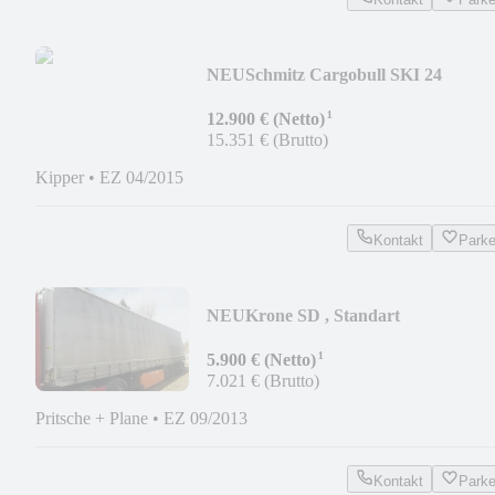
NEU
Schmitz Cargobull SKI 24
Stahlmulde, 2 x vorhanden !!!
¹
12.900 € (Netto)
15.351 € (Brutto)
Kipper
•
EZ 04/2015
Kontakt
Park
NEU
Krone SD , Standart
¹
5.900 € (Netto)
7.021 € (Brutto)
Pritsche + Plane
•
EZ 09/2013
Kontakt
Park