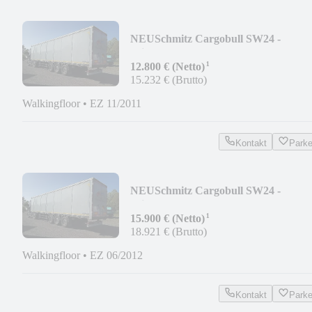
NEU
Schmitz Cargobull SW24 -
Seitentüren
¹
12.800 € (Netto)
15.232 € (Brutto)
Walkingfloor
•
EZ 11/2011
Kontakt
Park
NEU
Schmitz Cargobull SW24 -
Seitentüren
¹
15.900 € (Netto)
18.921 € (Brutto)
Walkingfloor
•
EZ 06/2012
Kontakt
Park