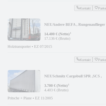
Kontakt
Park
NEU
Andere BEFA , Rungenauflieger
¹
14.400 € (Netto)
17.136 € (Brutto)
Holztransporter
•
EZ 07/2015
Kontakt
Park
NEU
Schmitz Cargobull SPR ,SCS ,
mehrfach vorhanden !!!
¹
3.700 € (Netto)
4.403 € (Brutto)
Pritsche + Plane
•
EZ 11/2005