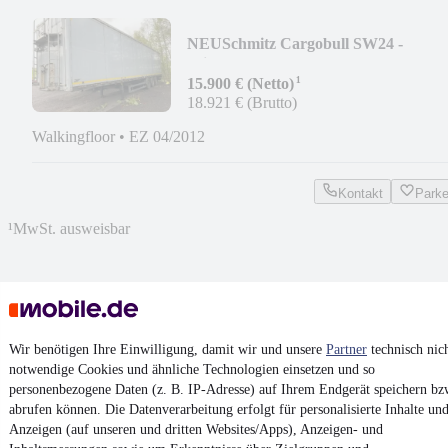
NEU
Schmitz Cargobull SW24 -
Seitentüren
¹
15.900 € (Netto)
18.921 € (Brutto)
Walkingfloor
•
EZ 04/2012
Kontakt
Park
¹
MwSt. ausweisbar
4.6 Sterne
Wir benötigen Ihre Einwilligung, damit wir und unsere
Partner
technisch nic
App installieren
Nutze mobile.de schnell und einfach
notwendige Cookies und ähnliche Technologien einsetzen und so
personenbezogene Daten (z. B. IP-Adresse) auf Ihrem Endgerät speichern bz
abrufen können. Die Datenverarbeitung erfolgt für personalisierte Inhalte un
Anzeigen (auf unseren und dritten Websites/Apps), Anzeigen- und
Impressum