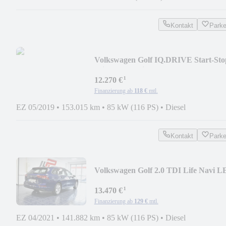
Kontakt
Park
Volkswagen Golf IQ.DRIVE Start-Sto
Klimaaut Navi Kamer AHK
¹
12.270 €
Finanzierung ab
118 €
mtl.
EZ 05/2019
•
153.015 km
•
85 kW (116 PS)
•
Diesel
Kontakt
Park
Volkswagen Golf 2.0 TDI Life Navi 
Temp PDC 1-Hand
¹
13.470 €
Finanzierung ab
129 €
mtl.
EZ 04/2021
•
141.882 km
•
85 kW (116 PS)
•
Diesel