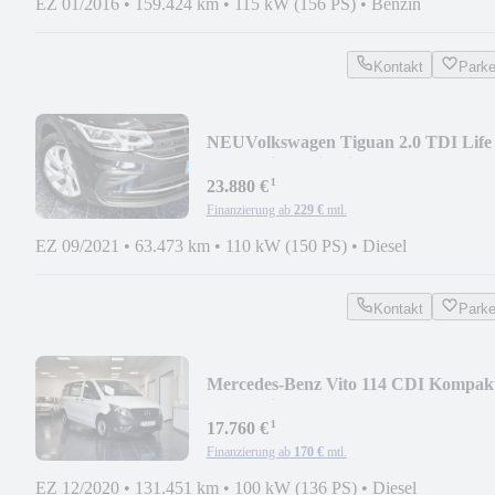
EZ 01/2016
•
159.424 km
•
115 kW (156 PS)
•
Benzin
Kontakt
Park
NEU
Volkswagen Tiguan 2.0 TDI Life
Aut Navi Matrix Virtual AHK
¹
23.880 €
Finanzierung ab
229 €
mtl.
EZ 09/2021
•
63.473 km
•
110 kW (150 PS)
•
Diesel
Kontakt
Park
Mercedes-Benz Vito 114 CDI Kompak
Aut Navi Kamera Temp 1-Hand
¹
17.760 €
Finanzierung ab
170 €
mtl.
EZ 12/2020
•
131.451 km
•
100 kW (136 PS)
•
Diesel