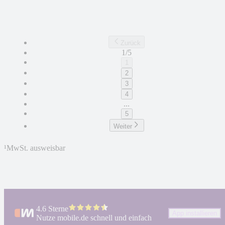
Zurück
1/5
1
2
3
4
...
5
Weiter
¹
MwSt. ausweisbar
4.6 Sterne
App installieren
Nutze mobile.de schnell und einfach