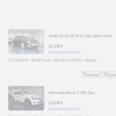
Audi A4 45 TFSI S-Line Sport Navi
Xenon Temp PDC AHK
22.370 €
Finanzierung ab
215 €
mtl.
EZ 03/2019
•
88.867 km
•
180 kW (245 PS)
•
Benzin
Kontakt
Park
Mercedes-Benz A 200 Aut.
BlueEfficiency Navi PDC Tempomat
12.670 €
Finanzierung ab
122 €
mtl.