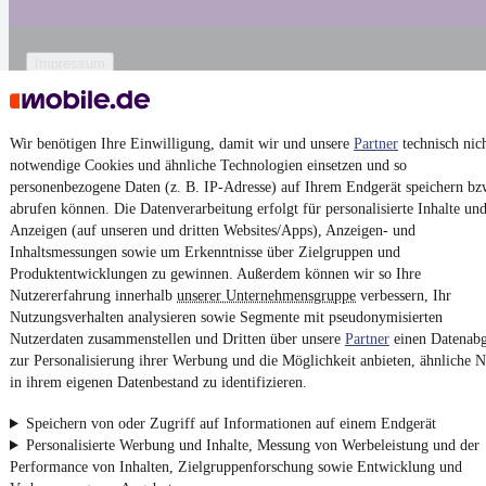
Impressum
AGB
Vertrag widerrufen
Wir benötigen Ihre Einwilligung, damit wir und unsere
Partner
technisch nic
Datenschutz
notwendige Cookies und ähnliche Technologien einsetzen und so
personenbezogene Daten (z. B. IP-Adresse) auf Ihrem Endgerät speichern bz
Datenschutzeinstellungen
abrufen können. Die Datenverarbeitung erfolgt für personalisierte Inhalte un
Erklärung zur Barrierefreiheit
Anzeigen (auf unseren und dritten Websites/Apps), Anzeigen- und
Inhaltsmessungen sowie um Erkenntnisse über Zielgruppen und
Report Security Vulnerability (English)
Produktentwicklungen zu gewinnen. Außerdem können wir so Ihre
Nutzererfahrung innerhalb
unserer Unternehmensgruppe
verbessern, Ihr
Powered by
Nutzungsverhalten analysieren sowie Segmente mit pseudonymisierten
Nutzerdaten zusammenstellen und Dritten über unsere
Partner
einen Datenabg
zur Personalisierung ihrer Werbung und die Möglichkeit anbieten, ähnliche N
Weitere Fahrzeuge gibt es auf mobile.de, dem Marktplatz für
in ihrem eigenen Datenbestand zu identifizieren.
Autos
und
Motorräder
Speichern von oder Zugriff auf Informationen auf einem Endgerät
Personalisierte Werbung und Inhalte, Messung von Werbeleistung und der
Performance von Inhalten, Zielgruppenforschung sowie Entwicklung und