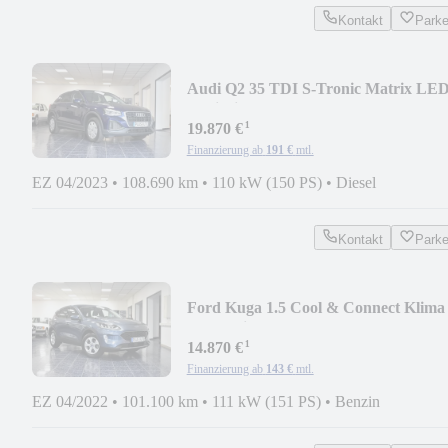
Kontakt
Park
Audi Q2 35 TDI S-Tronic Matrix LE
Navi Virtual Kamer
¹
19.870 €
Finanzierung ab
191 €
mtl.
EZ 04/2023
•
108.690 km
•
110 kW (150 PS)
•
Diesel
Kontakt
Park
Ford Kuga 1.5 Cool & Connect Klima
Standheiz PDC AHK
¹
14.870 €
Finanzierung ab
143 €
mtl.
EZ 04/2022
•
101.100 km
•
111 kW (151 PS)
•
Benzin