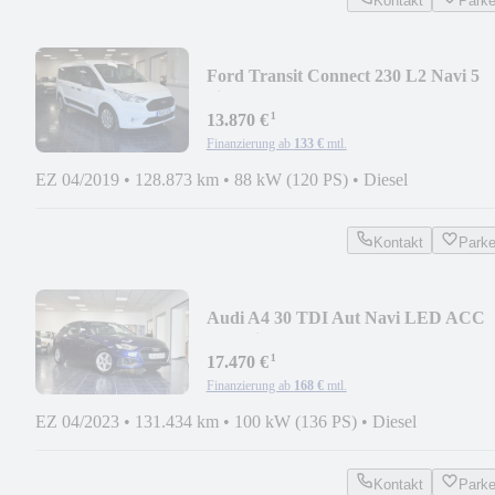
Kontakt
Park
Ford Transit Connect 230 L2 Navi 5
Sitze PDC Kamera
¹
13.870 €
Finanzierung ab
133 €
mtl.
EZ 04/2019
•
128.873 km
•
88 kW (120 PS)
•
Diesel
Kontakt
Park
Audi A4 30 TDI Aut Navi LED ACC
Sportsitze PDC 1-Hand
¹
17.470 €
Finanzierung ab
168 €
mtl.
EZ 04/2023
•
131.434 km
•
100 kW (136 PS)
•
Diesel
Kontakt
Park