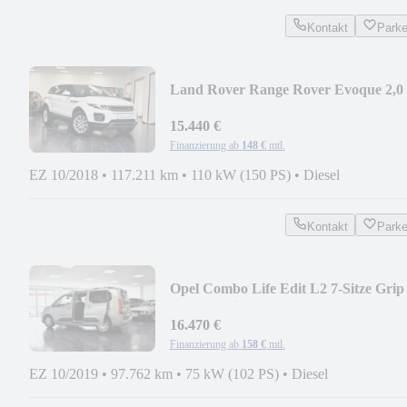
Kontakt
Park
Land Rover Range Rover Evoque 2,0
2WD Pure Temp PDC 1Hand
15.440 €
Finanzierung ab
148 €
mtl.
EZ 10/2018
•
117.211 km
•
110 kW (150 PS)
•
Diesel
Kontakt
Park
Opel Combo Life Edit L2 7-Sitze Grip
Cont. Navi Temp
16.470 €
Finanzierung ab
158 €
mtl.
EZ 10/2019
•
97.762 km
•
75 kW (102 PS)
•
Diesel