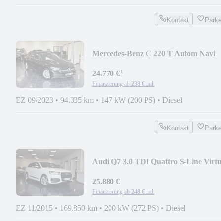
Kontakt
Park
Mercedes-Benz C 220 T Autom Navi
LED Temp PDC 1-Hand
¹
24.770 €
Finanzierung ab
238 €
mtl.
EZ 09/2023
•
94.335 km
•
147 kW (200 PS)
•
Diesel
Kontakt
Park
Audi Q7 3.0 TDI Quattro S-Line Virtu
Navi LED Kamer
25.880 €
Finanzierung ab
248 €
mtl.
EZ 11/2015
•
169.850 km
•
200 kW (272 PS)
•
Diesel