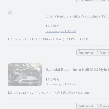
Opel Vivaro S 9-Sitze Navi Klima Tem
PDC 1-Hand
¹
17.770 €
Finanzierung ab
171 €
mtl.
EZ 02/2021
•
119.637 km
•
88 kW (120 PS)
•
Diesel
Kontakt
Park
Hyundai Bayon Intro Edit Mild-Hybr
Aut Carplay Kamera
¹
14.870 €
Finanzierung ab
143 €
mtl.
EZ 07/2022
•
82.740 km
•
74 kW (101 PS)
•
Benzin
Kontakt
Park