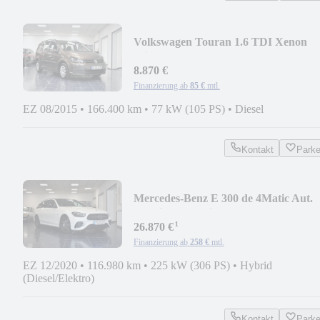
Volkswagen Touran 1.6 TDI Xenon
Klima PDC Tempomat Tüv-neu
8.870 €
Finanzierung ab
85 €
mtl.
EZ 08/2015
•
166.400 km
•
77 kW (105 PS)
•
Diesel
Kontakt
Park
Mercedes-Benz E 300 de 4Matic Aut.
Plug-in AMG Line Panora AHK
¹
26.870 €
Finanzierung ab
258 €
mtl.
EZ 12/2020
•
116.980 km
•
225 kW (306 PS)
•
Hybrid
(Diesel/Elektro)
Kontakt
Park