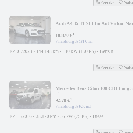
Kontakt
Park
Audi A4 35 TFSI LIm Aut Virtual Na
LED Schiebed Kame
¹
18.870 €
Finanzierung ab
181 €
mtl.
EZ 01/2023
•
144.148 km
•
110 kW (150 PS)
•
Benzin
Kontakt
Park
Mercedes-Benz Citan 108 CDI Lang 3
Sitze Kamera AHK 1-Hand
¹
9.570 €
Finanzierung ab
92 €
mtl.
EZ 11/2016
•
38.870 km
•
55 kW (75 PS)
•
Diesel