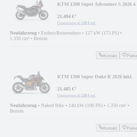
KTM 1390 Super Adventure S 2026 4
Jahre Garantie
¹
21.494 €
Finanzierung ab
228 €
mtl.
Neufahrzeug
•
Enduro/Reiseenduro
•
127 kW (173 PS)
•
1.350 cm³
•
Benzin
Kontakt
Park
KTM 1390 Super Duke R 2026 inkl.
Tech Pack 0% Finanz
¹
21.485 €
Finanzierung ab
228 €
mtl.
Neufahrzeug
•
Naked Bike
•
140 kW (190 PS)
•
1.350 cm³
•
Benzin
Kontakt
Park