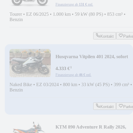
Finanzierung ab
131 €
mtl.
Tourer
•
EZ 06/2025
•
1.000 km
•
59 kW (80 PS)
•
853 cm³
•
Benzin
Kontakt
Park
Husqvarna Vitpilen 401 2024, sofort
verfügbar!
¹
4.333 €
Finanzierung ab
46 €
mtl.
Naked Bike
•
EZ 03/2024
•
800 km
•
33 kW (45 PS)
•
399 cm³
•
Benzin
Kontakt
Park
KTM 890 Adventure R Rally 2026,
sofort verfügbar