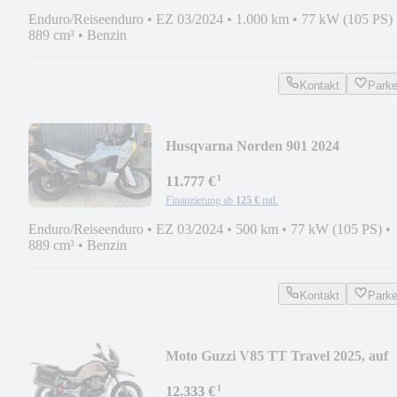
Enduro/Reiseenduro
•
EZ 03/2024
•
1.000 km
•
77 kW (105 PS)
889 cm³
•
Benzin
Kontakt
Park
Husqvarna Norden 901 2024
Hauptständer + Explorer Pack
¹
11.777 €
Finanzierung ab
125 €
mtl.
Enduro/Reiseenduro
•
EZ 03/2024
•
500 km
•
77 kW (105 PS)
•
889 cm³
•
Benzin
Kontakt
Park
Moto Guzzi V85 TT Travel 2025, auf
Lager!
¹
12.333 €