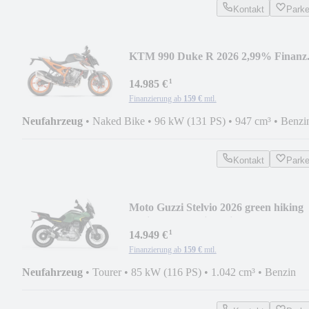
Kontakt
Park
KTM 990 Duke R 2026 2,99% Finanz.
sofort verfügbar!
¹
14.985 €
Finanzierung ab
159 €
mtl.
Neufahrzeug
•
Naked Bike
•
96 kW (131 PS)
•
947 cm³
•
Benzi
Kontakt
Park
Moto Guzzi Stelvio 2026 green hiking
Aktion 1,99% Finanzier
¹
14.949 €
Finanzierung ab
159 €
mtl.
Neufahrzeug
•
Tourer
•
85 kW (116 PS)
•
1.042 cm³
•
Benzin