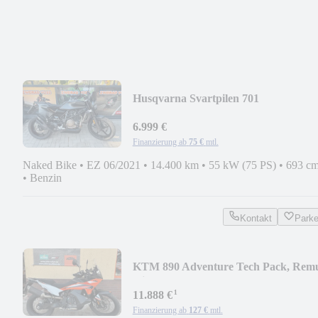
Husqvarna Svartpilen 701
6.999 €
Finanzierung ab
75 €
mtl.
Naked Bike
•
EZ 06/2021
•
14.400 km
•
55 kW (75 PS)
•
693 cm
•
Benzin
Kontakt
Park
KTM 890 Adventure Tech Pack, Rem
Slip-On
¹
11.888 €
Finanzierung ab
127 €
mtl.