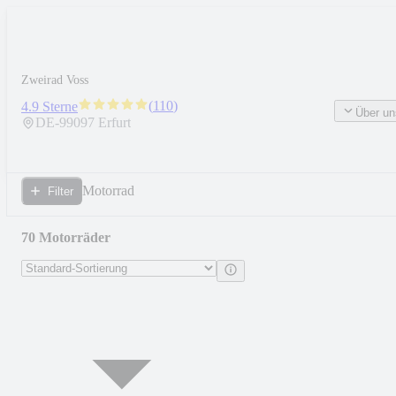
Zweirad Voss
(
110
)
4.9 Sterne
Über un
DE-
99097
Erfurt
Motorrad
Filter
70 Motorräder