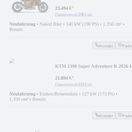
Tech Pack 0%
¹
23.494 €
Finanzierung ab
250 €
mtl.
Neufahrzeug
•
Naked Bike
•
140 kW (190 PS)
•
1.350 cm³
•
Benzin
Kontakt
Park
KTM 1390 Super Adventure R 2026 4
Jahre Garantie
¹
21.894 €
Finanzierung ab
233 €
mtl.
Neufahrzeug
•
Enduro/Reiseenduro
•
127 kW (173 PS)
•
1.350 cm³
•
Benzin
Kontakt
Park