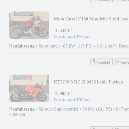
Moto Guzzi V100 Mandello S red lava
1,99% Finanzieru
¹
16.333 €
Finanzierung ab
174 €
mtl.
Neufahrzeug
•
Sporttourer
•
85 kW (116 PS)
•
1.042 cm³
•
Benz
Kontakt
Park
KTM 990 RC R 2026 beide Farben
2,99% Finanzierung
¹
15.985 €
Finanzierung ab
170 €
mtl.
Neufahrzeug
•
Sportler/Supersportler
•
96 kW (131 PS)
•
947 cm
•
Benzin