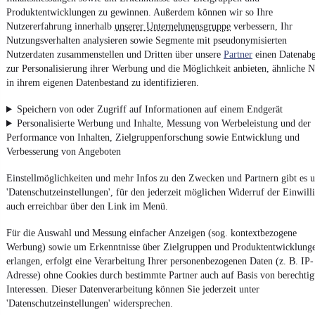
Produktentwicklungen zu gewinnen. Außerdem können wir so Ihre
Powered by
Nutzererfahrung innerhalb
unserer Unternehmensgruppe
verbessern, Ihr
Nutzungsverhalten analysieren sowie Segmente mit pseudonymisierten
Nutzerdaten zusammenstellen und Dritten über unsere
Partner
einen Datenabg
Von
Auto verkaufen
über
E-Bikes
und
Gebrauchtwagen
:
zur Personalisierung ihrer Werbung und die Möglichkeit anbieten, ähnliche N
Besuche
mobile.de
in ihrem eigenen Datenbestand zu identifizieren.
Speichern von oder Zugriff auf Informationen auf einem Endgerät
Personalisierte Werbung und Inhalte, Messung von Werbeleistung und der
Performance von Inhalten, Zielgruppenforschung sowie Entwicklung und
Verbesserung von Angeboten
Einstellmöglichkeiten und mehr Infos zu den Zwecken und Partnern gibt es u
'Datenschutzeinstellungen', für den jederzeit möglichen Widerruf der Einwill
auch erreichbar über den Link im Menü.
Für die Auswahl und Messung einfacher Anzeigen (sog. kontextbezogene
Werbung) sowie um Erkenntnisse über Zielgruppen und Produktentwicklung
erlangen, erfolgt eine Verarbeitung Ihrer personenbezogenen Daten (z. B. IP-
Adresse) ohne Cookies durch bestimmte Partner auch auf Basis von berechtig
Interessen. Dieser Datenverarbeitung können Sie jederzeit unter
'Datenschutzeinstellungen' widersprechen.