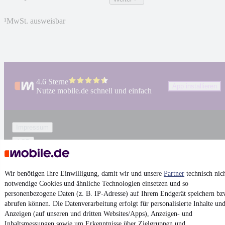
¹
MwSt. ausweisbar
4.6 Sterne
App installieren
Nutze mobile.de schnell und einfach
Impressum
AGB
Vertrag widerrufen
Datenschutz
Wir benötigen Ihre Einwilligung, damit wir und unsere
Partner
technisch nic
notwendige Cookies und ähnliche Technologien einsetzen und so
Datenschutzeinstellungen
personenbezogene Daten (z. B. IP-Adresse) auf Ihrem Endgerät speichern bz
Erklärung zur Barrierefreiheit
abrufen können. Die Datenverarbeitung erfolgt für personalisierte Inhalte un
Anzeigen (auf unseren und dritten Websites/Apps), Anzeigen- und
Report Security Vulnerability (English)
Inhaltsmessungen sowie um Erkenntnisse über Zielgruppen und