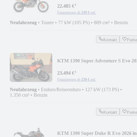
¹
22.485 €
Finanzierung ab
239 €
mtl.
Neufahrzeug
•
Tourer
•
77 kW (105 PS)
•
889 cm³
•
Benzin
Kontakt
Park
KTM 1390 Super Adventure S Evo 20
4 Jahre Garantie
¹
23.494 €
Finanzierung ab
250 €
mtl.
Neufahrzeug
•
Enduro/Reiseenduro
•
127 kW (173 PS)
•
1.350 cm³
•
Benzin
Kontakt
Park
KTM 1390 Super Duke R Evo 2026 in