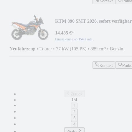
Kontakt
Park
KTM 890 SMT 2026, sofort verfügbar
¹
14.485 €
Finanzierung ab
154 €
mtl.
Neufahrzeug
•
Tourer
•
77 kW (105 PS)
•
889 cm³
•
Benzin
Kontakt
Park
Zurück
1/4
1
2
3
4
Weiter