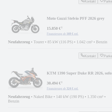
Kontakt
Park
Moto Guzzi Stelvio PFF 2026 grey
climbing 1,99% Finanzierun
¹
15.850 €
Finanzierung ab
169 €
mtl.
Neufahrzeug
•
Tourer
•
85 kW (116 PS)
•
1.042 cm³
•
Benzin
Kontakt
Park
KTM 1390 Super Duke RR 2026, sofo
verfügbar!
¹
30.494 €
Finanzierung ab
324 €
mtl.
Neufahrzeug
•
Naked Bike
•
140 kW (190 PS)
•
1.350 cm³
•
Benzin