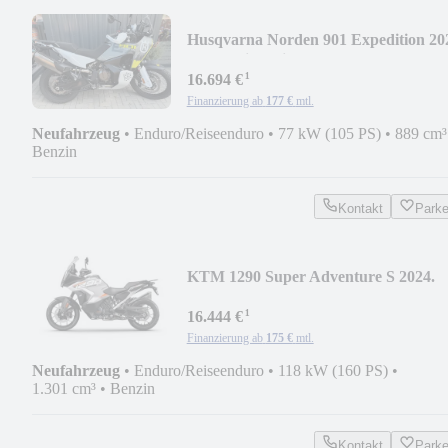
Husqvarna Norden 901 Expedition 20
2,99% Finanzierung
¹
16.694 €
Finanzierung ab
177 €
mtl.
Neufahrzeug
•
Enduro/Reiseenduro
•
77 kW (105 PS)
•
889 cm³
Benzin
Kontakt
Park
KTM 1290 Super Adventure S 2024.
sofort verfügbar!
¹
16.444 €
Finanzierung ab
175 €
mtl.
Neufahrzeug
•
Enduro/Reiseenduro
•
118 kW (160 PS)
•
1.301 cm³
•
Benzin
Kontakt
Park