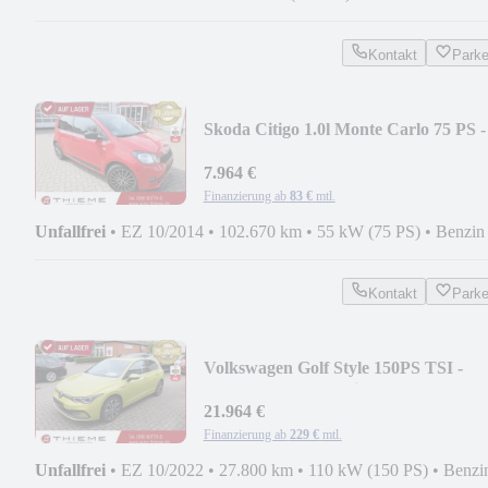
Kontakt
Park
Skoda Citigo 1.0l Monte Carlo 75 PS -
AHK/SHZ/PANO/...
7.964 €
Finanzierung ab
83 €
mtl.
Unfallfrei
•
EZ 10/2014
•
102.670 km
•
55 kW (75 PS)
•
Benzin
Kontakt
Park
Volkswagen Golf Style 150PS TSI -
RFK/ACC/SHZ/el.Sitz/1....
21.964 €
Finanzierung ab
229 €
mtl.
Unfallfrei
•
EZ 10/2022
•
27.800 km
•
110 kW (150 PS)
•
Benzi