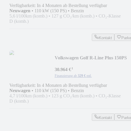
Verfügbarkeit: In 4 Monaten ab Bestellung verfügbar
Neuwagen
•
110 kW (150 PS)
•
Benzin
5,6 l/100km (komb.)
•
127 g CO₂/km (komb.)
•
CO₂-Klasse
D (komb.)
Kontakt
Park
Volkswagen Golf R-Line Plus 150PS
eTSI DSG - RFK/LED Plu...
¹
30.964 €
Finanzierung ab
329 €
mtl.
Verfügbarkeit: In 4 Monaten ab Bestellung verfügbar
Neuwagen
•
110 kW (150 PS)
•
Benzin
4,7 l/100km (komb.)
•
123 g CO₂/km (komb.)
•
CO₂-Klasse
D (komb.)
Kontakt
Park