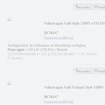
Kontakt
Park
Volkswagen Golf Style 150PS eTSI D
- RFK/LED Plus/Side...
¹
29.764 €
Finanzierung ab
310 €
mtl.
Verfügbarkeit: In 4 Monaten ab Bestellung verfügbar
Neuwagen
•
110 kW (150 PS)
•
Benzin
5,4 l/100km (komb.)
•
122 g CO₂/km (komb.)
•
CO₂-Klasse
D (komb.)
Kontakt
Park
Volkswagen Golf Variant Style 150PS
eTSI DSG - RFK/LED P...
¹
30.764 €
Finanzierung ab
327 €
mtl.