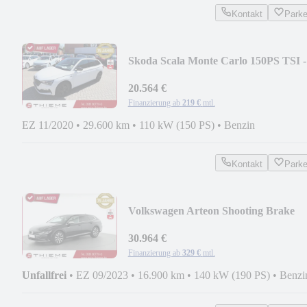
Kontakt
Park
Skoda Scala Monte Carlo 150PS TSI -
Pano/RFK/KESSY/...
20.564 €
Finanzierung ab
219 €
mtl.
EZ 11/2020
•
29.600 km
•
110 kW (150 PS)
•
Benzin
Kontakt
Park
Volkswagen Arteon Shooting Brake
Elegance 190PS TSI DSG ...
30.964 €
Finanzierung ab
329 €
mtl.
Unfallfrei
•
EZ 09/2023
•
16.900 km
•
140 kW (190 PS)
•
Benzi