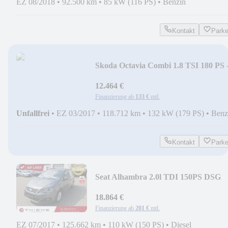
EZ 08/2018
•
92.500 km
•
85 kW (116 PS)
•
Benzin
Kontakt
Park
Skoda Octavia Combi 1.8 TSI 180 PS 
SHZ/LM 17"/TEI...
12.464 €
Finanzierung ab
133 €
mtl.
Unfallfrei
•
EZ 03/2017
•
118.712 km
•
132 kW (179 PS)
•
Benz
Kontakt
Park
Seat Alhambra 2.0l TDI 150PS DSG
"Style" Climatron...
18.864 €
Finanzierung ab
201 €
mtl.
EZ 07/2017
•
125.662 km
•
110 kW (150 PS)
•
Diesel