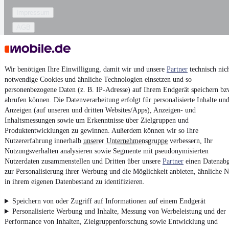
Impressum
AGB
Vertrag widerrufen
Datenschutz
Wir benötigen Ihre Einwilligung, damit wir und unsere
Partner
technisch nic
Datenschutzeinstellungen
notwendige Cookies und ähnliche Technologien einsetzen und so
Erklärung zur Barrierefreiheit
personenbezogene Daten (z. B. IP-Adresse) auf Ihrem Endgerät speichern bz
abrufen können. Die Datenverarbeitung erfolgt für personalisierte Inhalte un
Report Security Vulnerability (English)
Anzeigen (auf unseren und dritten Websites/Apps), Anzeigen- und
Inhaltsmessungen sowie um Erkenntnisse über Zielgruppen und
Powered by
Produktentwicklungen zu gewinnen. Außerdem können wir so Ihre
Nutzererfahrung innerhalb
unserer Unternehmensgruppe
verbessern, Ihr
Nutzungsverhalten analysieren sowie Segmente mit pseudonymisierten
Noch mehr
neue Autos
unterschiedlicher Marken, auch als
Nutzerdaten zusammenstellen und Dritten über unsere
Partner
einen Datenabg
Leasing-Angebote
, gibt es bei mobile.de
zur Personalisierung ihrer Werbung und die Möglichkeit anbieten, ähnliche N
in ihrem eigenen Datenbestand zu identifizieren.
Speichern von oder Zugriff auf Informationen auf einem Endgerät
Personalisierte Werbung und Inhalte, Messung von Werbeleistung und der
Performance von Inhalten, Zielgruppenforschung sowie Entwicklung und