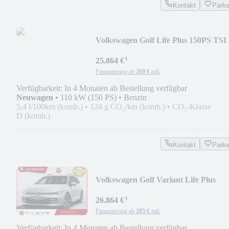
Kontakt
Park
Volkswagen Golf Life Plus 150PS TSI 
ACC/RFK/App/Keyles...
¹
25.864 €
Finanzierung ab
269 €
mtl.
Verfügbarkeit: In 4 Monaten ab Bestellung verfügbar
Neuwagen
•
110 kW (150 PS)
•
Benzin
5,4 l/100km (komb.)
•
124 g CO₂/km (komb.)
•
CO₂-Klasse
D (komb.)
Kontakt
Park
Volkswagen Golf Variant Life Plus
150PS TSI - RFK/ACC/Ea...
¹
26.864 €
Finanzierung ab
285 €
mtl.
Verfügbarkeit: In 4 Monaten ab Bestellung verfügbar