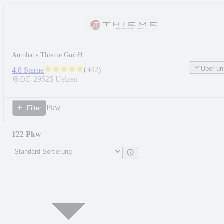
Autohaus Thieme GmbH
Über un
(
342
)
4.8 Sterne
DE-
29525
Uelzen
Pkw
Filter
122 Pkw