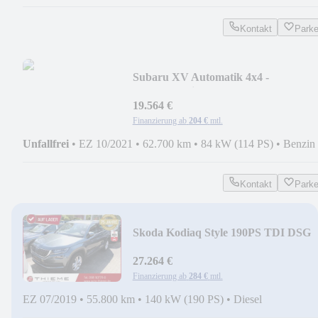
Kontakt
Park
Subaru XV Automatik 4x4 -
Kamera/Assistenz/App/Xenon...
19.564 €
Finanzierung ab
204 €
mtl.
Unfallfrei
•
EZ 10/2021
•
62.700 km
•
84 kW (114 PS)
•
Benzin
Kontakt
Park
Skoda Kodiaq Style 190PS TDI DSG
4x4 - AHK/Leder/AC...
27.264 €
Finanzierung ab
284 €
mtl.
EZ 07/2019
•
55.800 km
•
140 kW (190 PS)
•
Diesel