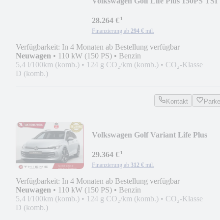
Volkswagen Golf Life Plus 150PS TSI
DSG - ACC/RFK/App/Ke...
¹
28.264 €
Finanzierung ab
294 €
mtl.
Verfügbarkeit: In 4 Monaten ab Bestellung verfügbar
Neuwagen
•
110 kW (150 PS)
•
Benzin
5,4 l/100km (komb.)
•
124 g CO₂/km (komb.)
•
CO₂-Klasse
D (komb.)
Kontakt
Park
Volkswagen Golf Variant Life Plus
150PS eTSI DSG - RFK/A...
¹
29.364 €
Finanzierung ab
312 €
mtl.
Verfügbarkeit: In 4 Monaten ab Bestellung verfügbar
Neuwagen
•
110 kW (150 PS)
•
Benzin
5,4 l/100km (komb.)
•
124 g CO₂/km (komb.)
•
CO₂-Klasse
D (komb.)