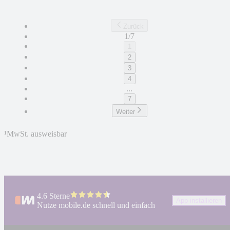
Zurück
1/7
1
2
3
4
...
7
Weiter
¹
MwSt. ausweisbar
4.6 Sterne
App installieren
Nutze mobile.de schnell und einfach