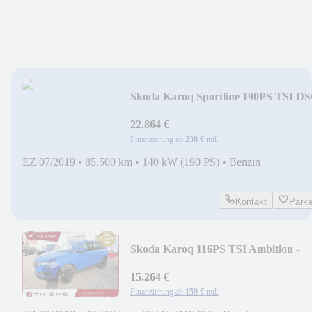
Skoda Karoq Sportline 190PS TSI D
4x4 - Navi/ACC/...
22.864 €
Finanzierung ab
238 €
mtl.
EZ 07/2019
•
85.500 km
•
140 kW (190 PS)
•
Benzin
Kontakt
Park
Skoda Karoq 116PS TSI Ambition -
AHK/SHZ/GRA/PDC/18...
15.264 €
Finanzierung ab
159 €
mtl.