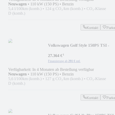
Neuwagen
•
110 kW (150 PS)
•
Benzin
5,4 l/100km (komb.)
•
124 g CO₂/km (komb.)
•
CO₂-Klasse
D (komb.)
Kontakt
Park
Volkswagen Golf Style 150PS TSI -
RFK/LED Plus/SideAssis...
¹
27.364 €
Finanzierung ab
291 €
mtl.
Verfügbarkeit: In 4 Monaten ab Bestellung verfügbar
Neuwagen
•
110 kW (150 PS)
•
Benzin
5,6 l/100km (komb.)
•
127 g CO₂/km (komb.)
•
CO₂-Klasse
D (komb.)
Kontakt
Park