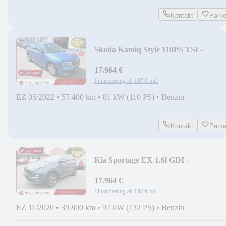
Kontakt
Park
Skoda Kamiq Style 110PS TSI -
RFK/SHZ/ACC/KESSY/GJR...
17.964 €
Finanzierung ab
187 €
mtl.
EZ 05/2022
•
57.400 km
•
81 kW (110 PS)
•
Benzin
Kontakt
Park
Kia Sportage EX 1.6l GDI -
NAVI/SHZ/XENON/RFK/PDC...
17.964 €
Finanzierung ab
187 €
mtl.
EZ 11/2020
•
39.800 km
•
97 kW (132 PS)
•
Benzin