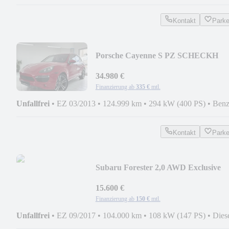
Kontakt
Park
Porsche Cayenne S PZ SCHECKH
HIGH-END ACC LUFT 127 T NP
34.980 €
Finanzierung ab
335 €
mtl.
Unfallfrei
•
EZ 03/2013
•
124.999 km
•
294 kW (400 PS)
•
Benz
Kontakt
Park
Subaru Forester 2,0 AWD Exclusive
Pano Ahk Kamera
15.600 €
Finanzierung ab
150 €
mtl.
Unfallfrei
•
EZ 09/2017
•
104.000 km
•
108 kW (147 PS)
•
Dies