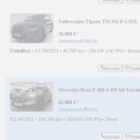
Kontakt
Park
Volkswagen Tiguan TSI 4M R-LINE
AHK PANO LEDER NETTO 31.500
¹
36.980 €
Finanzierung ab
354 €
mtl.
Unfallfrei
•
EZ 08/2023
•
46.700 km
•
180 kW (245 PS)
•
Benzi
Kontakt
Park
Mercedes-Benz E 400 d 4M All-Terrai
103 T/NP NETTO 35.800
¹
41.980 €
Finanzierung ab
402 €
mtl.
EZ 04/2022
•
100.506 km
•
243 kW (330 PS)
•
Diesel
Kontakt
Park