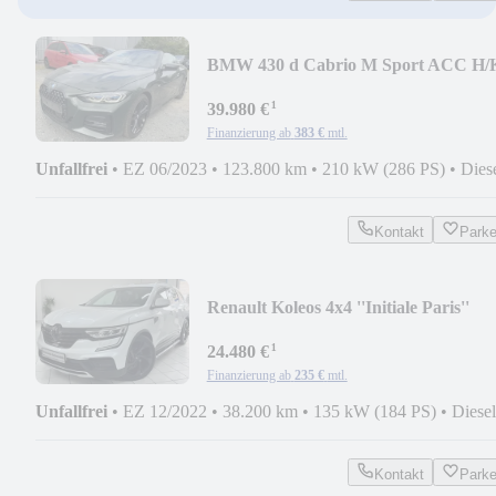
BMW 430 d Cabrio M Sport ACC H/
LEDER NETTO 34.000
¹
39.980 €
Finanzierung ab
383 €
mtl.
Unfallfrei
•
EZ 06/2023
•
123.800 km
•
210 kW (286 PS)
•
Dies
Kontakt
Park
Renault Koleos 4x4 ''Initiale Paris''
PANO NETTO 21.000
¹
24.480 €
Finanzierung ab
235 €
mtl.
Unfallfrei
•
EZ 12/2022
•
38.200 km
•
135 kW (184 PS)
•
Diesel
Kontakt
Park