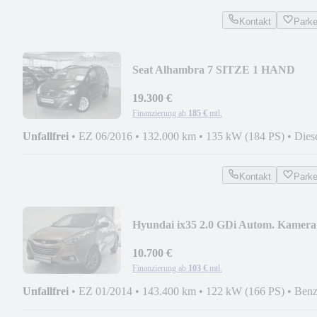
Kontakt
Park
Seat Alhambra 7 SITZE 1 HAND
STANDH KAMERA SCHECKHEFT
19.300 €
Finanzierung ab
185 €
mtl.
Unfallfrei
•
EZ 06/2016
•
132.000 km
•
135 kW (184 PS)
•
Dies
Kontakt
Park
Hyundai ix35 2.0 GDi Autom. Kamera
Scheckheft Tempomat
10.700 €
Finanzierung ab
103 €
mtl.
Unfallfrei
•
EZ 01/2014
•
143.400 km
•
122 kW (166 PS)
•
Benz