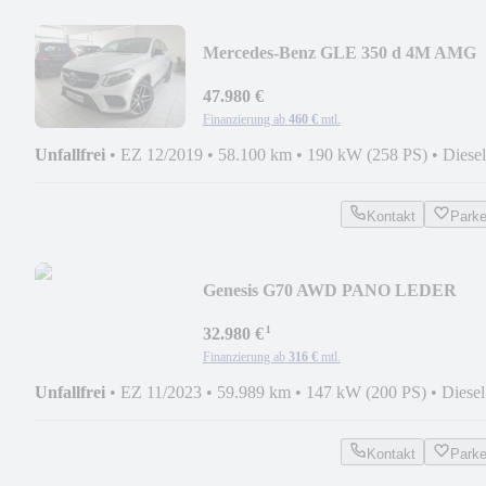
Mercedes-Benz GLE 350 d 4M AMG
NIGHT STANDH AIRM DISTR AH
47.980 €
Finanzierung ab
460 €
mtl.
Unfallfrei
•
EZ 12/2019
•
58.100 km
•
190 kW (258 PS)
•
Diesel
Kontakt
Park
Genesis G70 AWD PANO LEDER
SPUR TOTW KAMERA NETTO
¹
28.300
32.980 €
Finanzierung ab
316 €
mtl.
Unfallfrei
•
EZ 11/2023
•
59.989 km
•
147 kW (200 PS)
•
Diesel
Kontakt
Park