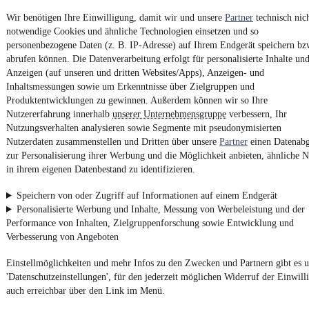
Vertrag widerrufen
Wir benötigen Ihre Einwilligung, damit wir und unsere
Partner
technisch nic
notwendige Cookies und ähnliche Technologien einsetzen und so
Datenschutz
personenbezogene Daten (z. B. IP-Adresse) auf Ihrem Endgerät speichern bz
Datenschutzeinstellungen
abrufen können. Die Datenverarbeitung erfolgt für personalisierte Inhalte un
Erklärung zur Barrierefreiheit
Anzeigen (auf unseren und dritten Websites/Apps), Anzeigen- und
Inhaltsmessungen sowie um Erkenntnisse über Zielgruppen und
Report Security Vulnerability (English)
Produktentwicklungen zu gewinnen. Außerdem können wir so Ihre
Nutzererfahrung innerhalb
unserer Unternehmensgruppe
verbessern, Ihr
Nutzungsverhalten analysieren sowie Segmente mit pseudonymisierten
Powered by
Nutzerdaten zusammenstellen und Dritten über unsere
Partner
einen Datenabg
zur Personalisierung ihrer Werbung und die Möglichkeit anbieten, ähnliche N
in ihrem eigenen Datenbestand zu identifizieren.
Von
Auto verkaufen
über
E-Bikes
und
Gebrauchtwagen
:
Besuche
mobile.de
Speichern von oder Zugriff auf Informationen auf einem Endgerät
Personalisierte Werbung und Inhalte, Messung von Werbeleistung und der
Performance von Inhalten, Zielgruppenforschung sowie Entwicklung und
Verbesserung von Angeboten
Einstellmöglichkeiten und mehr Infos zu den Zwecken und Partnern gibt es u
'Datenschutzeinstellungen', für den jederzeit möglichen Widerruf der Einwill
auch erreichbar über den Link im Menü.