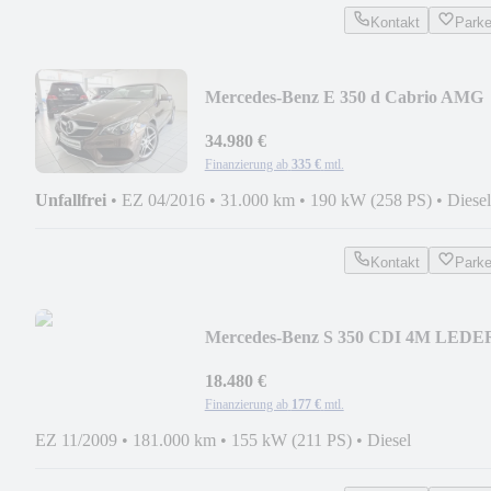
Kontakt
Park
Mercedes-Benz E 350 d Cabrio AMG
MB SCHECK DISTR 1 HAND
MEMORY
34.980 €
Finanzierung ab
335 €
mtl.
Unfallfrei
•
EZ 04/2016
•
31.000 km
•
190 kW (258 PS)
•
Diesel
Kontakt
Park
Mercedes-Benz S 350 CDI 4M LEDE
DISTR MEMORY COMAND
18.480 €
Finanzierung ab
177 €
mtl.
EZ 11/2009
•
181.000 km
•
155 kW (211 PS)
•
Diesel