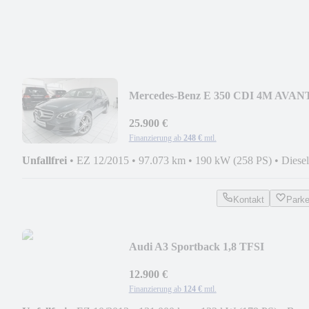
Mercedes-Benz E 350 CDI 4M AVAN
STANDH DISTR AIRM AHK
25.900 €
Finanzierung ab
248 €
mtl.
Unfallfrei
•
EZ 12/2015
•
97.073 km
•
190 kW (258 PS)
•
Diesel
Kontakt
Park
Audi A3 Sportback 1,8 TFSI
PANORAMA XENON AMBIENTE!!
12.900 €
Finanzierung ab
124 €
mtl.