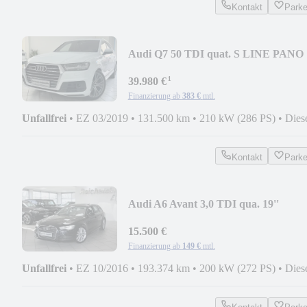
Kontakt
Park
Audi Q7 50 TDI quat. S LINE PANO
LUFT AHK NETTO 34000
¹
39.980 €
Finanzierung ab
383 €
mtl.
Unfallfrei
•
EZ 03/2019
•
131.500 km
•
210 kW (286 PS)
•
Dies
Kontakt
Park
Audi A6 Avant 3,0 TDI qua. 19''
LEDER HUD PANO KAMERA
15.500 €
Finanzierung ab
149 €
mtl.
Unfallfrei
•
EZ 10/2016
•
193.374 km
•
200 kW (272 PS)
•
Dies