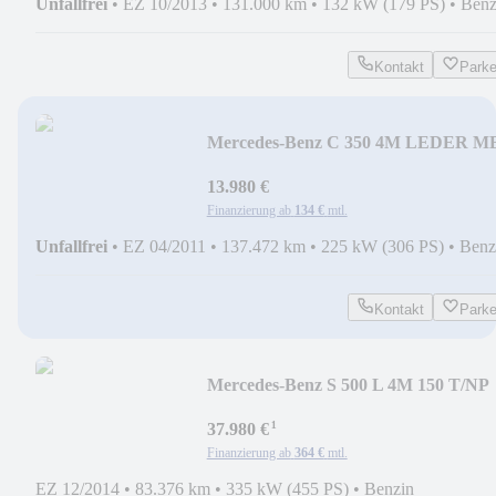
Unfallfrei
•
EZ 10/2013
•
131.000 km
•
132 kW (179 PS)
•
Benz
Kontakt
Park
Mercedes-Benz C 350 4M LEDER M
SCHECKHEFT
13.980 €
Finanzierung ab
134 €
mtl.
Unfallfrei
•
EZ 04/2011
•
137.472 km
•
225 kW (306 PS)
•
Benz
Kontakt
Park
Mercedes-Benz S 500 L 4M 150 T/NP
MASSAGE TV LIEGE NETTO 3250
¹
37.980 €
Finanzierung ab
364 €
mtl.
EZ 12/2014
•
83.376 km
•
335 kW (455 PS)
•
Benzin