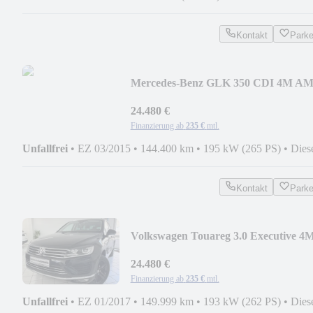
Kontakt
Park
Mercedes-Benz GLK 350 CDI 4M A
DESIGNO PANO AHK MEMORY H
24.480 €
Finanzierung ab
235 €
mtl.
Unfallfrei
•
EZ 03/2015
•
144.400 km
•
195 kW (265 PS)
•
Dies
Kontakt
Park
Volkswagen Touareg 3.0 Executive 4
TOTW RAUTE AHK LUFT ACC
24.480 €
Finanzierung ab
235 €
mtl.
Unfallfrei
•
EZ 01/2017
•
149.999 km
•
193 kW (262 PS)
•
Dies