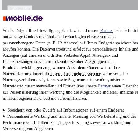
Impressum
AGB
Vertrag widerrufen
Wir benötigen Ihre Einwilligung, damit wir und unsere
Partner
technisch nic
Datenschutz
notwendige Cookies und ähnliche Technologien einsetzen und so
personenbezogene Daten (z. B. IP-Adresse) auf Ihrem Endgerät speichern bz
Datenschutzeinstellungen
abrufen können. Die Datenverarbeitung erfolgt für personalisierte Inhalte un
Erklärung zur Barrierefreiheit
Anzeigen (auf unseren und dritten Websites/Apps), Anzeigen- und
Inhaltsmessungen sowie um Erkenntnisse über Zielgruppen und
Report Security Vulnerability (English)
Produktentwicklungen zu gewinnen. Außerdem können wir so Ihre
Nutzererfahrung innerhalb
unserer Unternehmensgruppe
verbessern, Ihr
Powered by
Nutzungsverhalten analysieren sowie Segmente mit pseudonymisierten
Nutzerdaten zusammenstellen und Dritten über unsere
Partner
einen Datenabg
zur Personalisierung ihrer Werbung und die Möglichkeit anbieten, ähnliche N
Entdecke
Kleinwagen
,
SUV
und
Wohnmobile
und mehr bei
in ihrem eigenen Datenbestand zu identifizieren.
mobile.de
Speichern von oder Zugriff auf Informationen auf einem Endgerät
Personalisierte Werbung und Inhalte, Messung von Werbeleistung und der
Performance von Inhalten, Zielgruppenforschung sowie Entwicklung und
Verbesserung von Angeboten