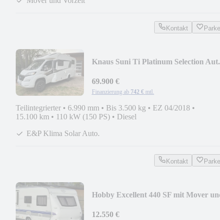
Mover und Vorzelt
Kontakt
Park
Knaus Suni Ti Platinum Selection Aut.
E&P Klima Solar
69.900 €
Finanzierung ab
742 €
mtl.
Teilintegrierter
•
6.990 mm
•
Bis 3.500 kg
•
EZ 04/2018
•
15.100 km
•
110 kW (150 PS)
•
Diesel
E&P Klima Solar Auto.
Kontakt
Park
Hobby Excellent 440 SF mit Mover un
Vorzelt
12.550 €