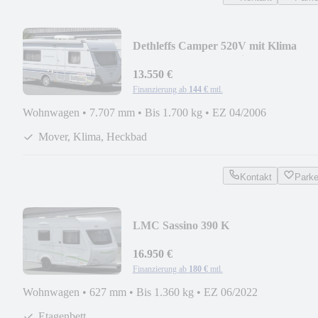
Dethleffs Camper 520V mit Klima
Mover Heckbad Markise
13.550 €
Finanzierung ab
144 €
mtl.
Wohnwagen
•
7.707 mm
•
Bis 1.700 kg
•
EZ 04/2006
Mover, Klima, Heckbad
Kontakt
Park
LMC Sassino 390 K
16.950 €
Finanzierung ab
180 €
mtl.
Wohnwagen
•
627 mm
•
Bis 1.360 kg
•
EZ 06/2022
Etagenbett