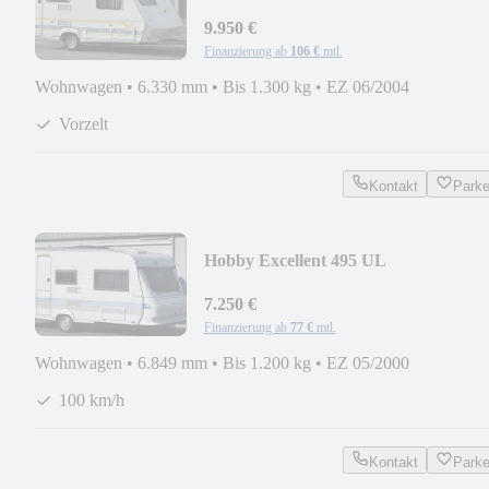
9.950 €
Finanzierung ab
106 €
mtl.
Wohnwagen
•
6.330 mm
•
Bis 1.300 kg
•
EZ 06/2004
Vorzelt
Kontakt
Park
Hobby Excellent 495 UL
7.250 €
Finanzierung ab
77 €
mtl.
Wohnwagen
•
6.849 mm
•
Bis 1.200 kg
•
EZ 05/2000
100 km/h
Kontakt
Park