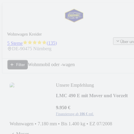
Wohnwagen Kreider
Über un
(
135
)
5 Sterne
DE-
90475
Nürnberg
Wohnmobil oder -wagen
Filter
Unsere Empfehlung
LMC 490 E mit Mover und Vorzelt
9.950 €
Finanzierung ab
106 €
mtl.
Wohnwagen
•
7.180 mm
•
Bis 1.400 kg
•
EZ 07/2008
Mover