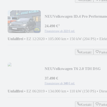
Kontakt
Park
NEU
Volkswagen ID.4 Pro Performan
1st (WP,AHK,ACC,SHZ,RFK,..)
¹
24.490 €
Finanzierung ab
222 €
mtl.
Unfallfrei
•
EZ 12/2020
•
105.000 km
•
150 kW (204 PS)
•
Elek
Kontakt
Park
NEU
Volkswagen T6 2.0 TDI DSG
Multivan 110KW (LED,ACC,Standhz.
37.490 €
Finanzierung ab
340 €
mtl.
Unfallfrei
•
EZ 06/2019
•
134.000 km
•
110 kW (150 PS)
•
Dies
Kontakt
Park