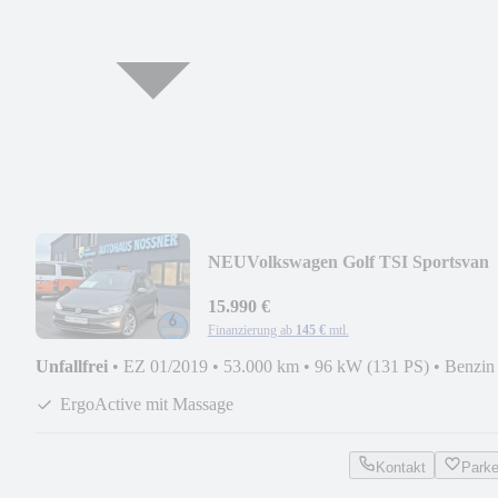
NEU
Volkswagen Golf TSI Sportsvan
96KW Comf. (LED,SHZ,ACC,AppC)
15.990 €
Finanzierung ab
145 €
mtl.
Unfallfrei
•
EZ 01/2019
•
53.000 km
•
96 kW (131 PS)
•
Benzin
ErgoActive mit Massage
Kontakt
Park