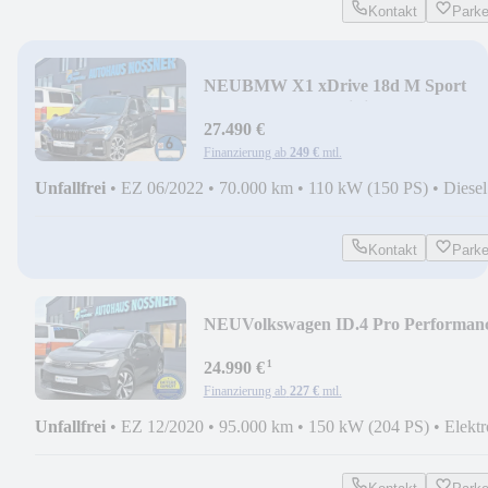
Kontakt
Park
NEU
BMW X1 xDrive 18d M Sport
(LED,AHK,RFK,HiFi,LHZ,...)
27.490 €
Finanzierung ab
249 €
mtl.
Unfallfrei
•
EZ 06/2022
•
70.000 km
•
110 kW (150 PS)
•
Diesel
Kontakt
Park
NEU
Volkswagen ID.4 Pro Performan
1st (WP,AHK,ACC,SHZ,RFK,..)
¹
24.990 €
Finanzierung ab
227 €
mtl.
Unfallfrei
•
EZ 12/2020
•
95.000 km
•
150 kW (204 PS)
•
Elektr