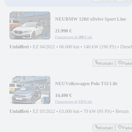
NEU
BMW 120d xDrive Sport Line
(LED,Navi,SHZ,PDC,GRA,..)
21.990 €
Finanzierung ab
200 €
mtl.
Unfallfrei
•
EZ 04/2021
•
66.000 km
•
140 kW (190 PS)
•
Diesel
Kontakt
Park
NEU
Volkswagen Polo TSI Life
N.MODELL
(LED,LMR16,SHZ,PDC,AppC)
14.490 €
Finanzierung ab
132 €
mtl.
Unfallfrei
•
EZ 05/2022
•
63.000 km
•
70 kW (95 PS)
•
Benzin
Kontakt
Park