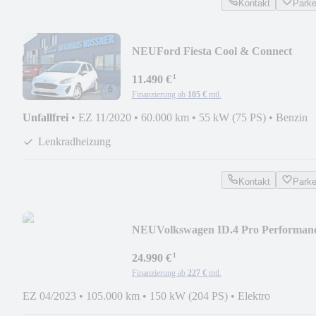
Kontakt
Park
NEU
Ford Fiesta Cool & Connect
(LED,SHZ,PDC v+h,GRA,...)
¹
11.490 €
Finanzierung ab
105 €
mtl.
Unfallfrei
•
EZ 11/2020
•
60.000 km
•
55 kW (75 PS)
•
Benzin
Lenkradheizung
Kontakt
Park
NEU
Volkswagen ID.4 Pro Performan
(AHK,ACC,SHZ,Navi,LED,...)
¹
24.990 €
Finanzierung ab
227 €
mtl.
EZ 04/2023
•
105.000 km
•
150 kW (204 PS)
•
Elektro