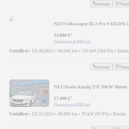
Kontakt
Park
NEU
Volkswagen ID.3 Pro S 82kWh 5
Sitzer (WP,SHZ,RFK,Park Ass.)
¹
23.990 €
Finanzierung ab
218 €
mtl.
Unfallfrei
•
EZ 06/2022
•
90.000 km
•
150 kW (204 PS)
•
Elektr
Kontakt
Park
NEU
Skoda Kamiq TSI 70KW Monte
Carlo (Pano,SHZ,PDC,GRA,..)
¹
17.490 €
Finanzierung ab
159 €
mtl.
Unfallfrei
•
EZ 01/2023
•
89.000 km
•
70 kW (95 PS)
•
Benzin