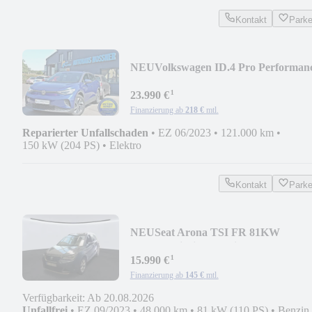
Kontakt
Park
NEU
Volkswagen ID.4 Pro Performan
(AHK,ACC,SHZ,360°,Easy O&C)
¹
23.990 €
Finanzierung ab
218 €
mtl.
Reparierter Unfallschaden
•
EZ 06/2023
•
121.000 km
•
150 kW (204 PS)
•
Elektro
Kontakt
Park
NEU
Seat Arona TSI FR 81KW
(LED,Navi,Vir.Cockpit,SHZ,ACC)
¹
15.990 €
Finanzierung ab
145 €
mtl.
Verfügbarkeit: Ab 20.08.2026
Unfallfrei
•
EZ 09/2023
•
48.000 km
•
81 kW (110 PS)
•
Benzin