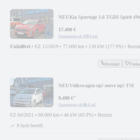
NEU
Kia Sportage 1.6 TGDI Spirit 4
130KW(360°,AHK,JBL)
17.490 €
Finanzierung ab
159 €
mtl.
Unfallfrei
•
EZ 12/2019
•
77.000 km
•
130 kW (177 PS)
•
Benzi
Kontakt
Park
NEU
Volkswagen up! move up! TSI
48KW 5-Türer (SHZ,Klima,...)
¹
9.490 €
Finanzierung ab
86 €
mtl.
EZ 04/2021
•
69.000 km
•
48 kW (65 PS)
•
Benzin
8 fach bereift