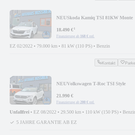
NEU
Skoda Kamiq TSI 81KW Monte
Carlo (Pano,ACC,RFK,SHZ,..)
¹
18.490 €
Finanzierung ab
168 €
mtl.
EZ 02/2022
•
79.000 km
•
81 kW (110 PS)
•
Benzin
Kontakt
Park
NEU
Volkswagen T-Roc TSI Style
110KW (Pano,LED,Navi,ACC,AID,..)
21.990 €
Finanzierung ab
200 €
mtl.
Unfallfrei
•
EZ 08/2022
•
29.500 km
•
110 kW (150 PS)
•
Benzi
5 JAHRE GARANTIE AB EZ