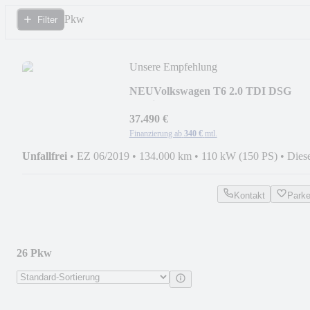
Pkw
Filter
Unsere Empfehlung
NEU
Volkswagen T6 2.0 TDI DSG
Multivan 110KW (LED,ACC,Standhz.
37.490 €
Finanzierung ab
340 €
mtl.
Unfallfrei
•
EZ 06/2019
•
134.000 km
•
110 kW (150 PS)
•
Dies
Kontakt
Park
26 Pkw