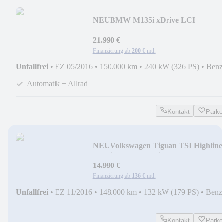
NEU
BMW M135i xDrive LCI
(Adap.LED,Navi Prof,H/K,Leder)
21.990 €
Finanzierung ab
200 €
mtl.
Unfallfrei
•
EZ 05/2016
•
150.000 km
•
240 kW (326 PS)
•
Benz
Automatik + Allrad
Kontakt
Park
NEU
Volkswagen Tiguan TSI Highline
4Motion (LED,Navi,AHK,RFK)
14.990 €
Finanzierung ab
136 €
mtl.
Unfallfrei
•
EZ 11/2016
•
148.000 km
•
132 kW (179 PS)
•
Benz
Kontakt
Park