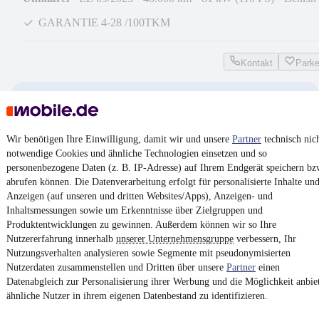
GARANTIE 4-28 /100TKM
Kontakt
Park
NEU
Volkswagen ID.3 Pro 150kw Mo
FACELIFT (AHK,Ergo,RFK,ACC)
¹
27.990 €
Wir benötigen Ihre Einwilligung, damit wir und unsere
Partner
technisch nic
notwendige Cookies und ähnliche Technologien einsetzen und so
Finanzierung ab
254 €
mtl.
personenbezogene Daten (z. B. IP-Adresse) auf Ihrem Endgerät speichern bz
Unfallfrei
•
EZ 05/2024
•
59.000 km
•
150 kW (204 PS)
•
Elektr
abrufen können. Die Datenverarbeitung erfolgt für personalisierte Inhalte un
Anzeigen (auf unseren und dritten Websites/Apps), Anzeigen- und
Travel Assist * Alu19"
Inhaltsmessungen sowie um Erkenntnisse über Zielgruppen und
Produktentwicklungen zu gewinnen. Außerdem können wir so Ihre
Nutzererfahrung innerhalb
unserer Unternehmensgruppe
verbessern, Ihr
Kontakt
Park
Nutzungsverhalten analysieren sowie Segmente mit pseudonymisierten
Nutzerdaten zusammenstellen und Dritten über unsere
Partner
einen
Datenabgleich zur Personalisierung ihrer Werbung und die Möglichkeit anbie
ähnliche Nutzer in ihrem eigenen Datenbestand zu identifizieren.
Zurück