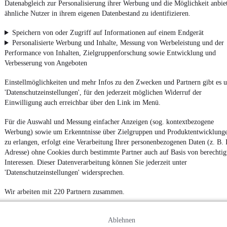
Datenabgleich zur Personalisierung ihrer Werbung und die Möglichkeit anbie
Accident-free
•
FR 03/2026
•
10 km
•
150 kW (204 hp)
•
Diesel
ähnliche Nutzer in ihrem eigenen Datenbestand zu identifizieren.
5.6 l/100km (comb.)
•
148 g CO₂/km (comb.)
•
CO₂ class
E (comb.)
Speichern von oder Zugriff auf Informationen auf einem Endgerät
Personalisierte Werbung und Inhalte, Messung von Werbeleistung und der
Performance von Inhalten, Zielgruppenforschung sowie Entwicklung und
Contact
Pa
Verbesserung von Angeboten
Einstellmöglichkeiten und mehr Infos zu den Zwecken und Partnern gibt es u
Audi Q5 Sportback 2.0 TDI quattro
'Datenschutzeinstellungen', für den jederzeit möglichen Widerruf der
edition one Full
Einwilligung auch erreichbar über den Link im Menü.
¹
€70,980
Finance from
€738
mtl.
Für die Auswahl und Messung einfacher Anzeigen (sog. kontextbezogene
Werbung) sowie um Erkenntnisse über Zielgruppen und Produktentwicklung
Accident-free
•
FR 05/2026
•
10 km
•
150 kW (204 hp)
•
Diesel
zu erlangen, erfolgt eine Verarbeitung Ihrer personenbezogenen Daten (z. B. 
6.4 l/100km (comb.)
•
169 g CO₂/km (comb.)
•
CO₂ class F (com
Adresse) ohne Cookies durch bestimmte Partner auch auf Basis von berechtig
Interessen. Dieser Datenverarbeitung können Sie jederzeit unter
'Datenschutzeinstellungen' widersprechen.
Contact
Pa
Wir arbeiten mit 220 Partnern zusammen.
¹
VAT reclaimable
Ablehnen