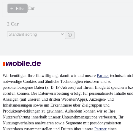
Car
Filter
2 Car
Wir benötigen Ihre Einwilligung, damit wir und unsere
Partner
technisch nic
notwendige Cookies und ähnliche Technologien einsetzen und so
personenbezogene Daten (z. B. IP-Adresse) auf Ihrem Endgerät speichern bz
abrufen können. Die Datenverarbeitung erfolgt für personalisierte Inhalte un
Anzeigen (auf unseren und dritten Websites/Apps), Anzeigen- und
Inhaltsmessungen sowie um Erkenntnisse über Zielgruppen und
Audi A6 Lim 2.0 TDI quattro edition
Produktentwicklungen zu gewinnen. Außerdem können wir so Ihre
one Voll !!!
Nutzererfahrung innerhalb
unserer Unternehmensgruppe
verbessern, Ihr
¹
€69,990
Nutzungsverhalten analysieren sowie Segmente mit pseudonymisierten
Finance from
€743
mtl.
Nutzerdaten zusammenstellen und Dritten über unsere
Partner
einen