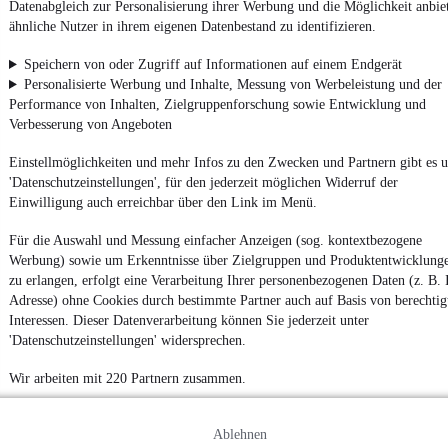
Datenabgleich zur Personalisierung ihrer Werbung und die Möglichkeit anbie
Finanzierung ab
338 €
mtl.
ähnliche Nutzer in ihrem eigenen Datenbestand zu identifizieren.
Beschädigt
•
Unfallfahrzeug
•
Nicht fahrtauglich
•
EZ 02/202
107.728 km
•
294 kW (400 PS)
•
Benzin
Speichern von oder Zugriff auf Informationen auf einem Endgerät
Personalisierte Werbung und Inhalte, Messung von Werbeleistung und der
Performance von Inhalten, Zielgruppenforschung sowie Entwicklung und
Kontakt
Park
Verbesserung von Angeboten
Einstellmöglichkeiten und mehr Infos zu den Zwecken und Partnern gibt es u
'Datenschutzeinstellungen', für den jederzeit möglichen Widerruf der
Audi RS7 RS 7 Sportback 4.0 TFSI
Einwilligung auch erreichbar über den Link im Menü.
quattro B&O
65.000 €
Für die Auswahl und Messung einfacher Anzeigen (sog. kontextbezogene
Finanzierung ab
690 €
mtl.
Werbung) sowie um Erkenntnisse über Zielgruppen und Produktentwicklung
Reparierter Unfallschaden
•
EZ 07/2020
•
105.000 km
•
zu erlangen, erfolgt eine Verarbeitung Ihrer personenbezogenen Daten (z. B. 
441 kW (600 PS)
•
Benzin
Adresse) ohne Cookies durch bestimmte Partner auch auf Basis von berechtig
Interessen. Dieser Datenverarbeitung können Sie jederzeit unter
'Datenschutzeinstellungen' widersprechen.
Kontakt
Park
Wir arbeiten mit 220 Partnern zusammen.
¹
MwSt. ausweisbar
Ablehnen