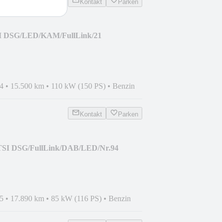
Kontakt
Parken
TSI DSG/LED/KAM/FullLink/21
4
•
15.500 km
•
110 kW (150 PS)
•
Benzin
Kontakt
Parken
0 TSI DSG/FullLink/DAB/LED/Nr.94
5
•
17.890 km
•
85 kW (116 PS)
•
Benzin