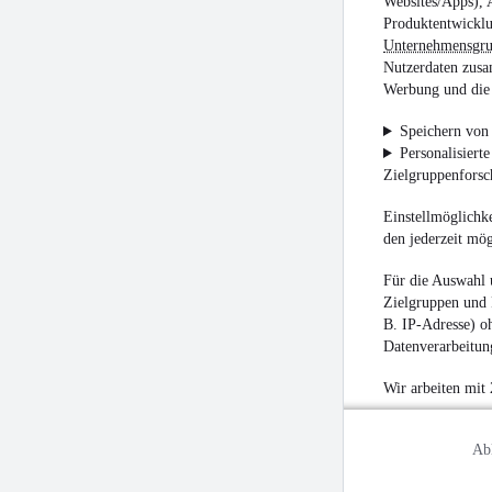
Websites/Apps), 
Produktentwicklu
Unternehmensgr
Nutzerdaten zusa
Werbung und die 
Speichern von 
Personalisiert
Zielgruppenfors
Einstellmöglichke
den jederzeit mö
Für die Auswahl 
Zielgruppen und 
B. IP-Adresse) oh
Datenverarbeitung
Wir arbeiten mit
Ab