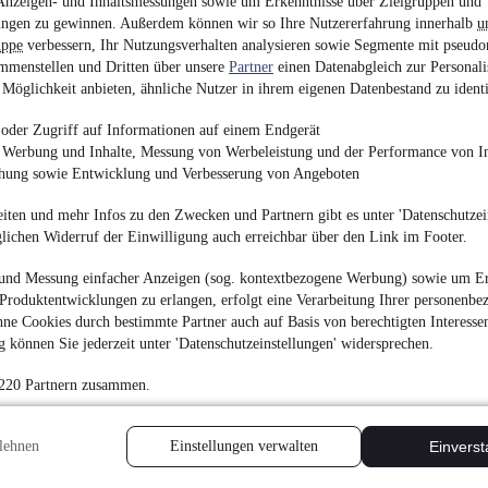
Anzeigen- und Inhaltsmessungen sowie um Erkenntnisse über Zielgruppen und
ngen zu gewinnen. Außerdem können wir so Ihre Nutzererfahrung innerhalb
u
uppe
verbessern, Ihr Nutzungsverhalten analysieren sowie Segmente mit pseudo
mmenstellen und Dritten über unsere
Partner
einen Datenabgleich zur Personali
Volkswagen Polo Goa
Möglichkeit anbieten, ähnliche Nutzer in ihrem eigenen Datenbestand zu identi
DSG/LED/NAV/AHK
¹
21.980 €
oder Zugriff auf Informationen auf einem Endgerät
Finanzierung ab
229 €
mtl.
e Werbung und Inhalte, Messung von Werbeleistung und der Performance von In
chung sowie Entwicklung und Verbesserung von Angeboten
Unfallfrei
•
EZ 04/202
iten und mehr Infos zu den Zwecken und Partnern gibt es unter 'Datenschutzein
glichen Widerruf der Einwilligung auch erreichbar über den Link im Footer.
und Messung einfacher Anzeigen (sog. kontextbezogene Werbung) sowie um Er
Produktentwicklungen zu erlangen, erfolgt eine Verarbeitung Ihrer personenbe
Seat Arona 1.0 TSI 
ne Cookies durch bestimmte Partner auch auf Basis von berechtigten Interesse
 können Sie jederzeit unter 'Datenschutzeinstellungen' widersprechen.
¹
17.980 €
 220 Partnern zusammen.
Finanzierung ab
187 €
mtl.
EZ 02/2024
•
17.300 
lehnen
Einstellungen verwalten
Einvers