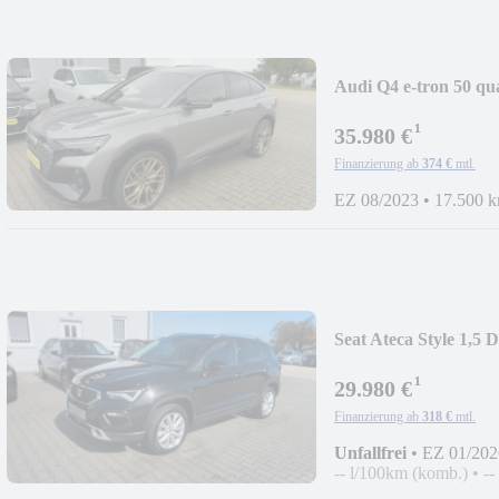
Audi Q4 e-tron 50 qu
¹
35.980 €
Finanzierung ab
374 €
mtl.
EZ 08/2023
•
17.500 
Seat Ateca Style 1
¹
29.980 €
Finanzierung ab
318 €
mtl.
Unfallfrei
•
EZ 01/202
-- l/100km (komb.)
•
--