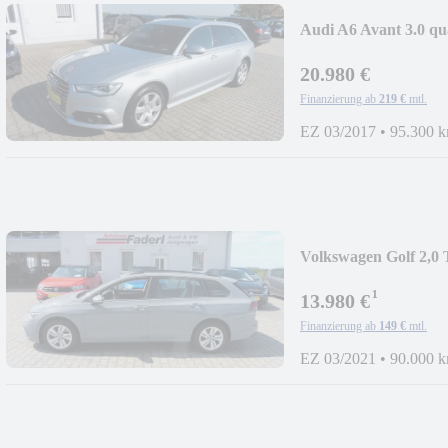
Audi A6 Avant 3.0
20.980 €
Finanzierung ab
219 €
mtl.
EZ 03/2017
•
95.300 
Volkswagen Golf 2,0
¹
13.980 €
Finanzierung ab
149 €
mtl.
EZ 03/2021
•
90.000 