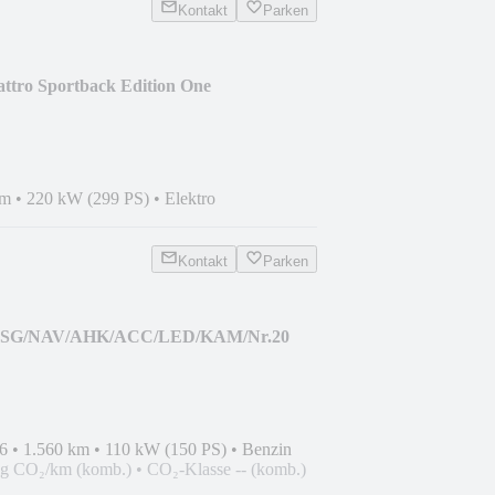
Kontakt
Parken
attro Sportback Edition One
km
•
220 kW (299 PS)
•
Elektro
Kontakt
Parken
,5 DSG/NAV/AHK/ACC/LED/KAM/Nr.20
6
•
1.560 km
•
110 kW (150 PS)
•
Benzin
 g CO₂/km (komb.)
•
CO₂-Klasse -- (komb.)