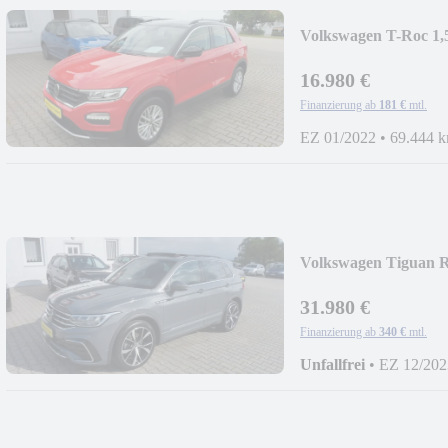
Volkswagen T-Roc 1
16.980 €
Finanzierung ab
181 €
mtl.
EZ 01/2022
•
69.444 
Volkswagen Tiguan R
DSG/PANO/20"/AH
31.980 €
Finanzierung ab
340 €
mtl.
Unfallfrei
•
EZ 12/202