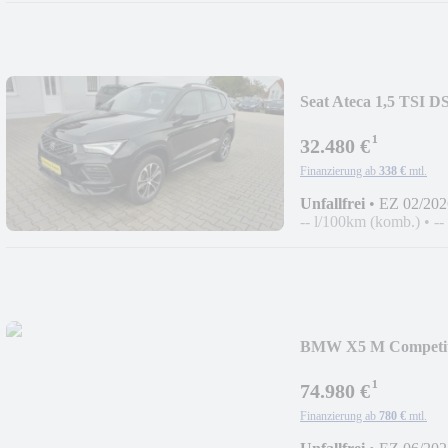
Seat Ateca 1,5 TSI
¹
32.480 €
Finanzierung ab
338 €
mtl.
Unfallfrei
•
EZ 02/202
-- l/100km (komb.)
•
--
BMW X5 M Competit
¹
74.980 €
Finanzierung ab
780 €
mtl.