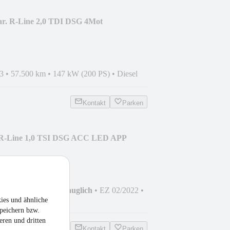
ar. R-Line 2,0 TDI DSG 4Mot
3
•
57.500 km
•
147 kW (200 PS)
•
Diesel
Kontakt
Parken
 R-Line 1,0 TSI DSG ACC LED APP
hrzeug
•
Nicht fahrtauglich
•
EZ 02/2022
•
0 PS)
•
Benzin
ies und ähnliche
peichern bzw.
eren und dritten
Kontakt
Parken