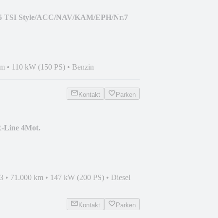
,5 TSI Style/ACC/NAV/KAM/EPH/Nr.7
km
•
110 kW (150 PS)
•
Benzin
Kontakt
Parken
-Line 4Mot.
K/KAM/LED/
3
•
71.000 km
•
147 kW (200 PS)
•
Diesel
Kontakt
Parken