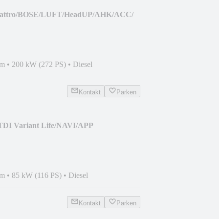
 quattro/BOSE/LUFT/HeadUP/AHK/ACC/
km
•
200 kW (272 PS)
•
Diesel
Kontakt
Parken
 TDI Variant Life/NAVI/APP
km
•
85 kW (116 PS)
•
Diesel
Kontakt
Parken