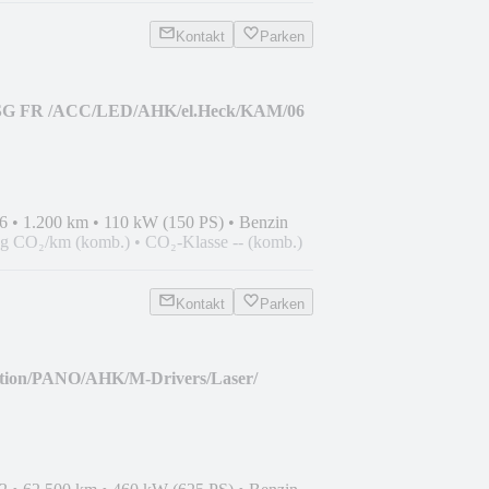
Kontakt
Parken
 DSG FR /ACC/LED/AHK/el.Heck/KAM/06
6
•
1.200 km
•
110 kW (150 PS)
•
Benzin
 g CO₂/km (komb.)
•
CO₂-Klasse -- (komb.)
Kontakt
Parken
ion/PANO/AHK/M-Drivers/Laser/