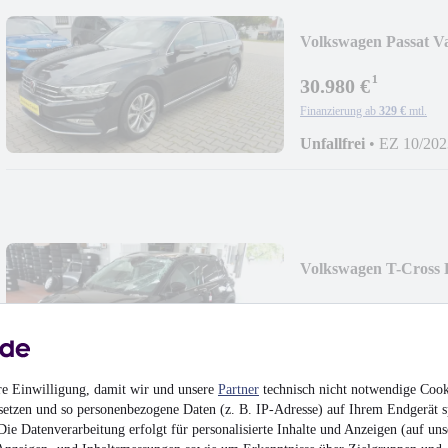
Volkswagen Passat V
ACC/LED/AHK
¹
30.980 €
Finanzierung ab
329 €
mtl.
Unfallfrei
•
EZ 10/202
Volkswagen T-Cross
3.980 €
Finanzierung ab
43 €
mtl.
Beschädigt
•
Unfallfa
36.000 km
•
81 kW (11
re Einwilligung, damit wir und unsere
Partner
technisch nicht notwendige Cook
setzen und so personenbezogene Daten (z. B. IP-Adresse) auf Ihrem Endgerät s
ie Datenverarbeitung erfolgt für personalisierte Inhalte und Anzeigen (auf uns