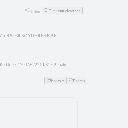
Filter zurücksetzen
Teilen
 dt HZu RS 930 SONDERFARBE
.000 km
•
170 kW (231 PS)
•
Benzin
Kontakt
Parken