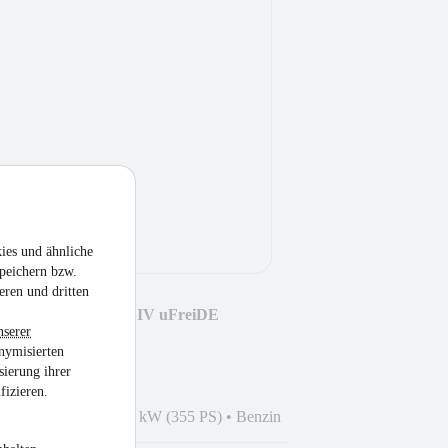
ies und ähnliche
peichern bzw.
eren und dritten
arrera S 6G EXCLUSIV uFreiDE
nserer
nymisierten
sierung ihrer
fizieren.
6
•
107.690 km
•
261 kW (355 PS)
•
Benzin