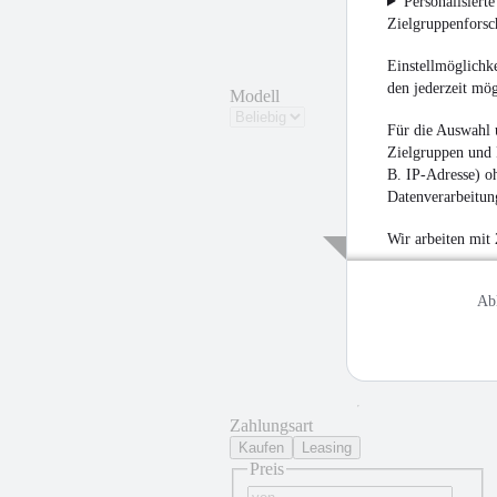
Personalisiert
Zielgruppenfors
Einstellmöglichke
den jederzeit mö
Modell
Für die Auswahl 
Zielgruppen und 
B. IP-Adresse) oh
Datenverarbeitung
Wir arbeiten mit
Ab
¹
Zahlungsart
Kaufen
Leasing
Preis