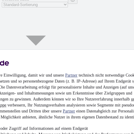
re Einwilligung, damit wir und unsere
Partner
technisch nicht notwendige Cook
setzen und so personenbezogene Daten (z. B. IP-Adresse) auf Ihrem Endgerät s
ie Datenverarbeitung erfolgt für personalisierte Inhalte und Anzeigen (auf uns
Anzeigen- und Inhaltsmessungen sowie um Erkenntnisse über Zielgruppen und
NEU
Porsche 997 C
ngen zu gewinnen. Außerdem können wir so Ihre Nutzererfahrung innerhalb
u
ERSTLACK Leder
uppe
verbessern, Ihr Nutzungsverhalten analysieren sowie Segmente mit pseudo
56.997 €
mmenstellen und Dritten über unsere
Partner
einen Datenabgleich zur Personali
Finanzierung ab
593 €
mtl.
Möglichkeit anbieten, ähnliche Nutzer in ihrem eigenen Datenbestand zu identi
Unfallfrei
•
EZ 03/200
oder Zugriff auf Informationen auf einem Endgerät