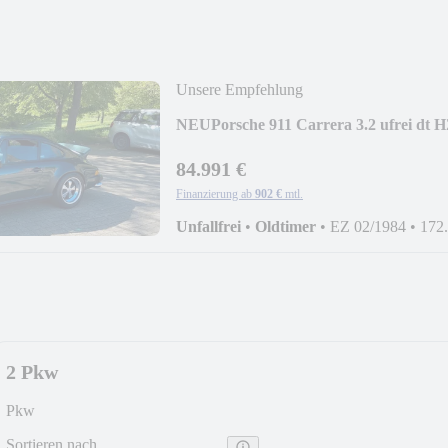
Unsere Empfehlung
NEU
Porsche 911 Carrera 3.2 ufrei
84.991 €
Finanzierung ab
902 €
mtl.
Unfallfrei
•
Oldtimer
•
EZ 02/1984
•
172
2 Pkw
Pkw
Sortieren nach