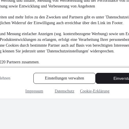
e Werbung und Inhalte, Messung von Werbeleistung und der Performance von In
chung sowie Entwicklung und Verbesserung von Angeboten
iten und mehr Infos zu den Zwecken und Partnern gibt es unter 'Datenschutzein
glichen Widerruf der Einwilligung auch erreichbar über den Link im Footer.
NEU
Porsche 911 Car
SONDERFARBE
und Messung einfacher Anzeigen (sog. kontextbezogene Werbung) sowie um Er
84.991 €
Produktentwicklungen zu erlangen, erfolgt eine Verarbeitung Ihrer personenbe
ne Cookies durch bestimmte Partner auch auf Basis von berechtigten Interesse
Finanzierung ab
902 €
mtl.
 können Sie jederzeit unter 'Datenschutzeinstellungen' widersprechen.
Unfallfrei
•
Oldtimer
170 kW (231 PS)
•
Ben
 220 Partnern zusammen.
lehnen
Einstellungen verwalten
Einvers
MwSt. ausweisbar
Impressum
Datenschutz
Cookie-Erklärung