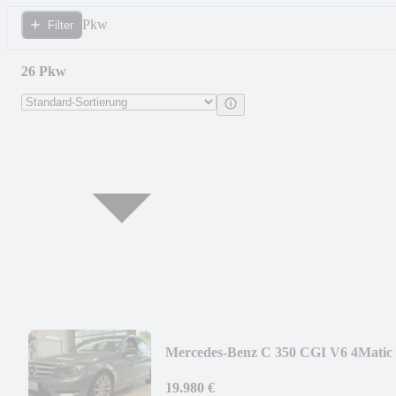
Pkw
Filter
26 Pkw
Mercedes-Benz C 350 CGI V6 4Matic
AMG *1.Hand*MB-Scheckheft*
19.980 €