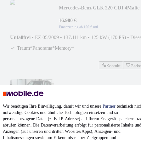
Mercedes-Benz GLK 220 CDI 4Matic
*Traumhaft*Panorama*Memory*
16.980 €
Finanzierung ab
100 €
mtl.
Unfallfrei
•
EZ 05/2009
•
137.111 km
•
125 kW (170 PS)
•
Diese
Traum*Panorama*Memory*
Kontakt
Park
Mercedes-Benz GLK 350 CDI 4Matic
*Distronic*Standheizung*Pano*
19.980 €
Wir benötigen Ihre Einwilligung, damit wir und unsere
Partner
technisch nic
Finanzierung ab
136 €
mtl.
notwendige Cookies und ähnliche Technologien einsetzen und so
Unfallfrei
•
EZ 09/2012
•
164.000 km
•
195 kW (265 PS)
•
Dies
personenbezogene Daten (z. B. IP-Adresse) auf Ihrem Endgerät speichern bz
abrufen können. Die Datenverarbeitung erfolgt für personalisierte Inhalte un
Distronic*Standheizung
Anzeigen (auf unseren und dritten Websites/Apps), Anzeigen- und
Inhaltsmessungen sowie um Erkenntnisse über Zielgruppen und