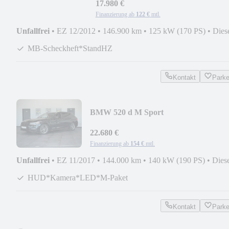
17.980 €
Finanzierung ab
122 €
mtl.
Unfallfrei
•
EZ 12/2012
•
146.900 km
•
125 kW (170 PS)
•
Dies
MB-Scheckheft*StandHZ
Kontakt
Park
BMW 520 d M Sport
*HUD*Kamera*LED*TotwASS*Keyles
22.680 €
Finanzierung ab
154 €
mtl.
Unfallfrei
•
EZ 11/2017
•
144.000 km
•
140 kW (190 PS)
•
Dies
HUD*Kamera*LED*M-Paket
Kontakt
Park