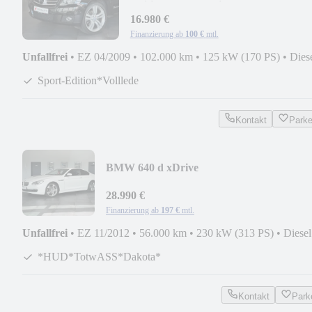
Edition*1.Hand*Bi-Xenon*20`
16.980 €
Finanzierung ab
100 €
mtl.
Unfallfrei
•
EZ 04/2009
•
102.000 km
•
125 kW (170 PS)
•
Dies
Sport-Edition*Volllede
Kontakt
Park
BMW 640 d xDrive
*Coupe*HUD*Memory*TotwASS*SpurA
28.990 €
Finanzierung ab
197 €
mtl.
Unfallfrei
•
EZ 11/2012
•
56.000 km
•
230 kW (313 PS)
•
Diesel
*HUD*TotwASS*Dakota*
Kontakt
Park