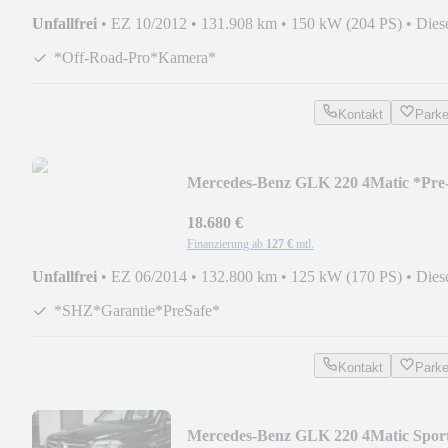
Unfallfrei
•
EZ 10/2012
•
131.908 km
•
150 kW (204 PS)
•
Dies
*Off-Road-Pro*Kamera*
Kontakt
Park
Mercedes-Benz GLK 220 4Matic *Pre
Safe*Bi-Xenon*ILS*FernASS*
18.680 €
Finanzierung ab
127 €
mtl.
Unfallfrei
•
EZ 06/2014
•
132.800 km
•
125 kW (170 PS)
•
Dies
*SHZ*Garantie*PreSafe*
Kontakt
Park
Mercedes-Benz GLK 220 4Matic Sport