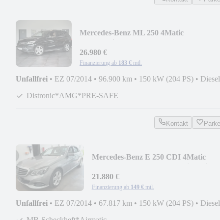
Mercedes-Benz ML 250 4Matic
*AMG*Distro+*TotwASS*SpurASS*Pan
26.980 €
Finanzierung ab
183 €
mtl.
Unfallfrei
•
EZ 07/2014
•
96.900 km
•
150 kW (204 PS)
•
Diesel
Distronic*AMG*PRE-SAFE
Kontakt
Park
Mercedes-Benz E 250 CDI 4Matic
Elegance*MB-Scheckheft*Airmatic
21.880 €
Finanzierung ab
149 €
mtl.
Unfallfrei
•
EZ 07/2014
•
67.817 km
•
150 kW (204 PS)
•
Diesel
MB-Scheckheft*Airmatic