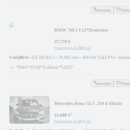
Kontakt
Park
BMW 760 i V12*Deutsches
Fzg.*B&O*DAB*Digital Tacho
37.770 €
Finanzierung ab
256 €
mtl.
Unfallfrei
•
EZ 09/2013
•
76.982 km
•
400 kW (544 PS)
•
Benzi
*B&O*DAB*Exklusiv*LED*
Kontakt
Park
Mercedes-Benz GLC 250 d 4Matic
Exclusive*1.Hand*Off-Roader*ILS
¹
21.680 €
Finanzierung ab
147 €
mtl.