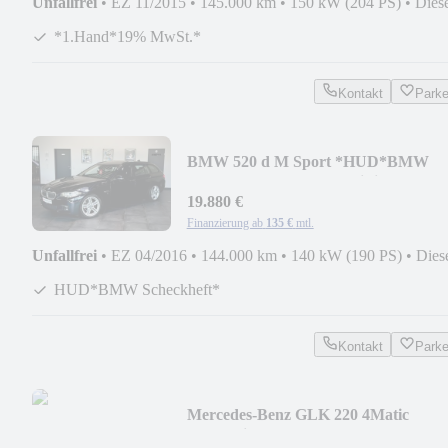
Unfallfrei
•
EZ 11/2015
•
145.000 km
•
150 kW (204 PS)
•
Dies
*1.Hand*19% MwSt.*
Kontakt
Park
BMW 520 d M Sport *HUD*BMW
Scheckheft*Panorama*HiFi*
19.880 €
Finanzierung ab
135 €
mtl.
Unfallfrei
•
EZ 04/2016
•
144.000 km
•
140 kW (190 PS)
•
Dies
HUD*BMW Scheckheft*
Kontakt
Park
Mercedes-Benz GLK 220 4Matic
Standheizung*1.Hand*MB-Scheckhef