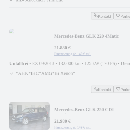
Kontakt
Park
Mercedes-Benz GLK 220 4Matic
*AMG-Line*AHK*IHC*Esche-
Edelholz*
21.880 €
Finanzierung ab
149 €
mtl.
Unfallfrei
•
EZ 09/2013
•
132.000 km
•
125 kW (170 PS)
•
Dies
*AHK*IHC*AMG*Bi-Xenon*
Kontakt
Park
Mercedes-Benz GLK 250 CDI
4Matic*Traum*Off-Road-
Pro*Kamera*Led
21.980 €
Finanzierung ab
149 €
mtl.