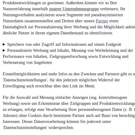
Produktentwicklungen zu gewinnen. Außerdem können wir so Ihre
Kontakt
Park
Nutzererfahrung innerhalb
unserer Unternehmensgruppe
verbessern, Ihr
Nutzungsverhalten analysieren sowie Segmente mit pseudonymisierten
Nutzerdaten zusammenstellen und Dritten über unsere
Partner
einen
Datenabgleich zur Personalisierung ihrer Werbung und die Möglichkeit anbie
ähnliche Nutzer in ihrem eigenen Datenbestand zu identifizieren.
Zurück
1/2
Speichern von oder Zugriff auf Informationen auf einem Endgerät
1
Personalisierte Werbung und Inhalte, Messung von Werbeleistung und der
2
Performance von Inhalten, Zielgruppenforschung sowie Entwicklung und
Weiter
Verbesserung von Angeboten
¹
MwSt. ausweisbar
Einstellmöglichkeiten und mehr Infos zu den Zwecken und Partnern gibt es u
'Datenschutzeinstellungen', für den jederzeit möglichen Widerruf der
Einwilligung auch erreichbar über den Link im Menü.
Für die Auswahl und Messung einfacher Anzeigen (sog. kontextbezogene
Werbung) sowie um Erkenntnisse über Zielgruppen und Produktentwicklung
zu erlangen, erfolgt eine Verarbeitung Ihrer personenbezogenen Daten (z. B. 
Adresse) ohne Cookies durch bestimmte Partner auch auf Basis von berechtig
Interessen. Dieser Datenverarbeitung können Sie jederzeit unter
'Datenschutzeinstellungen' widersprechen.