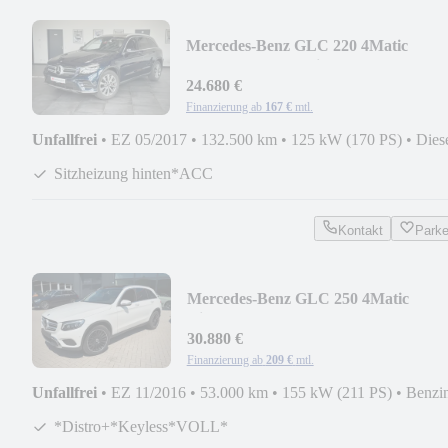
Mercedes-Benz GLC 220 4Matic
AMG*StandHZ*Distro+*Keyless*Pan
24.680 €
Finanzierung ab
167 €
mtl.
Unfallfrei
•
EZ 05/2017
•
132.500 km
•
125 kW (170 PS)
•
Dies
Sitzheizung hinten*ACC
Kontakt
Park
Mercedes-Benz GLC 250 4Matic
Distro+*Kamera*Keyless*Burmester*
30.880 €
Finanzierung ab
209 €
mtl.
Unfallfrei
•
EZ 11/2016
•
53.000 km
•
155 kW (211 PS)
•
Benzi
*Distro+*Keyless*VOLL*