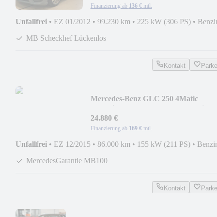
Finanzierung ab
136 €
mtl.
Unfallfrei
•
EZ 01/2012
•
99.230 km
•
225 kW (306 PS)
•
Benzi
MB Scheckhef Lückenlos
Kontakt
Park
Mercedes-Benz GLC 250 4Matic
Exclusive*Panorama*MB Garantie*
24.880 €
Finanzierung ab
169 €
mtl.
Unfallfrei
•
EZ 12/2015
•
86.000 km
•
155 kW (211 PS)
•
Benzi
MercedesGarantie MB100
Kontakt
Park