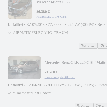
Mercedes-Benz E 350
AirMatic*Elegance*Distro+*TotwASS*Key
26.380 €
Finanzierung ab
179 €
mtl.
Unfallfrei
•
EZ 07/2013
•
77.000 km
•
225 kW (306 PS)
•
Benzi
AIRMATIC*ELEGANC*TRAUM
Kontakt
Pa
Mercedes-Benz GLK 220 CDI 4Matic
*Wunderschön*Echt Leder*LED*
21.780 €
Finanzierung ab
148 €
mtl.
Unfallfrei
•
EZ 04/2013
•
89.000 km
•
125 kW (170 PS)
•
Diesel
*Traumhaft*Echt Leder*
Kontakt
Park