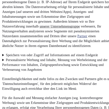
Unfallfrei
•
EZ 06/2019
•
75.025 km
•
470 kW (639 PS)
•
Benzi
personenbezogene Daten (z. B. IP-Adresse) auf Ihrem Endgerät speichern bz
abrufen können. Die Datenverarbeitung erfolgt für personalisierte Inhalte un
Anzeigen (auf unseren und dritten Websites/Apps), Anzeigen- und
Kontakt
Park
Inhaltsmessungen sowie um Erkenntnisse über Zielgruppen und
Produktentwicklungen zu gewinnen. Außerdem können wir so Ihre
Nutzererfahrung innerhalb
unserer Unternehmensgruppe
verbessern, Ihr
BMW M850 i xDrive Cabrio B&W /
Nutzungsverhalten analysieren sowie Segmente mit pseudonymisierten
Nackenhzg./ Crafted
Nutzerdaten zusammenstellen und Dritten über unsere
Partner
einen
64.999 €
Datenabgleich zur Personalisierung ihrer Werbung und die Möglichkeit anbie
ähnliche Nutzer in ihrem eigenen Datenbestand zu identifizieren.
Finanzierung ab
690 €
mtl.
Unfallfrei
•
EZ 11/2020
•
27.191 km
•
390 kW (530 PS)
•
Benzi
Speichern von oder Zugriff auf Informationen auf einem Endgerät
Personalisierte Werbung und Inhalte, Messung von Werbeleistung und der
Performance von Inhalten, Zielgruppenforschung sowie Entwicklung und
Kontakt
Park
Verbesserung von Angeboten
Einstellmöglichkeiten und mehr Infos zu den Zwecken und Partnern gibt es u
'Datenschutzeinstellungen', für den jederzeit möglichen Widerruf der
NEU
Mercedes-Benz GLE 63 s AMG
Einwilligung auch erreichbar über den Link im Menü.
4Matic+ HuD 8.Fach SHZ u Belüf.
79.999 €
Für die Auswahl und Messung einfacher Anzeigen (sog. kontextbezogene
Finanzierung ab
849 €
mtl.
Werbung) sowie um Erkenntnisse über Zielgruppen und Produktentwicklung
Unfallfrei
•
EZ 01/2023
•
57.641 km
•
450 kW (612 PS)
•
Benzi
zu erlangen, erfolgt eine Verarbeitung Ihrer personenbezogenen Daten (z. B. 