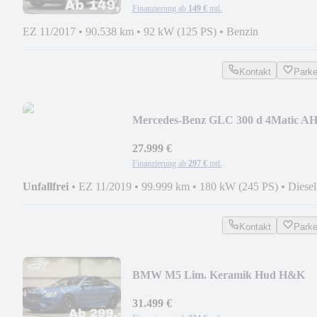
Finanzierung ab
149 €
mtl.
EZ 11/2017
•
90.538 km
•
92 kW (125 PS)
•
Benzin
Kontakt
Park
Mercedes-Benz GLC 300 d 4Matic A
/ Ambiente / Carplay / MOPF
27.999 €
Finanzierung ab
297 €
mtl.
Unfallfrei
•
EZ 11/2019
•
99.999 km
•
180 kW (245 PS)
•
Diesel
Kontakt
Park
BMW M5 Lim. Keramik Hud H&K
erw.Leder Facelift
31.499 €