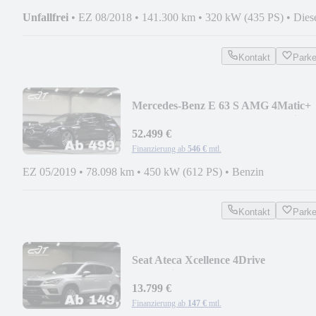
Unfallfrei
•
EZ 08/2018
•
141.300 km
•
320 kW (435 PS)
•
Dies
Kontakt
Park
Mercedes-Benz E 63 S AMG 4Matic+
HuD Burmester ACC Memory Wide
52.499 €
Finanzierung ab
546 €
mtl.
EZ 05/2019
•
78.098 km
•
450 kW (612 PS)
•
Benzin
Kontakt
Park
Seat Ateca Xcellence 4Drive
Standheizung RFK SHZ KESS
13.799 €
Finanzierung ab
147 €
mtl.