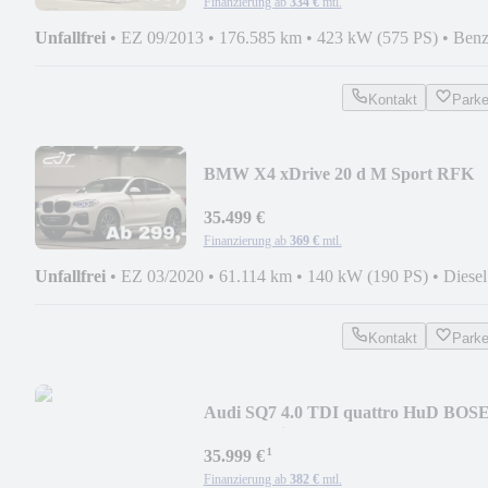
Finanzierung ab
334 €
mtl.
Unfallfrei
•
EZ 09/2013
•
176.585 km
•
423 kW (575 PS)
•
Benz
Kontakt
Park
BMW X4 xDrive 20 d M Sport RFK
Memory StandHZG 1.HAN
35.499 €
Finanzierung ab
369 €
mtl.
Unfallfrei
•
EZ 03/2020
•
61.114 km
•
140 kW (190 PS)
•
Diesel
Kontakt
Park
Audi SQ7 4.0 TDI quattro HuD BOS
Massage SitzBelüf.
¹
35.999 €
Finanzierung ab
382 €
mtl.