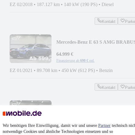
EZ 02/2018
•
187.127 km
•
140 kW (190 PS)
•
Diesel
Kontakt
Park
Mercedes-Benz E 63 S AMG BRABU
B700 Keramik Hud Burmester Sp
64.999 €
Finanzierung ab
690 €
mtl.
EZ 01/2021
•
89.708 km
•
450 kW (612 PS)
•
Benzin
Kontakt
Park
Mercedes-Benz AMG GT63 S 4Matic
Drivers / Massage / Burmester
¹
82.999 €
Wir benötigen Ihre Einwilligung, damit wir und unsere
Partner
technisch nic
Finanzierung ab
880 €
mtl.
notwendige Cookies und ähnliche Technologien einsetzen und so