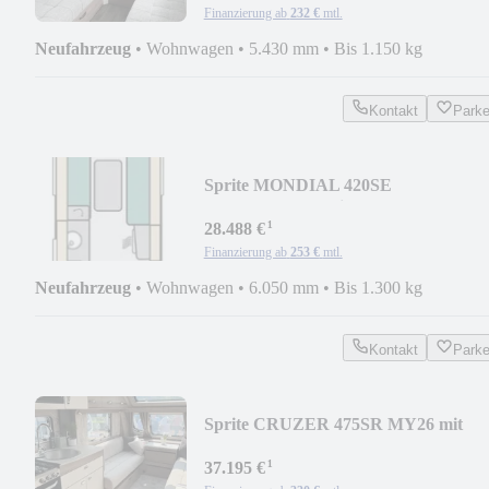
Finanzierung ab
232 €
mtl.
Neufahrzeug
•
Wohnwagen
•
5.430 mm
•
Bis 1.150 kg
Kontakt
Park
Sprite MONDIAL 420SE
MY27*Heckbad*lieferbar ab 10/26**
¹
28.488 €
Finanzierung ab
253 €
mtl.
Neufahrzeug
•
Wohnwagen
•
6.050 mm
•
Bis 1.300 kg
Kontakt
Park
Sprite CRUZER 475SR MY26 mit
Heckbad *sofort verfügbar*
¹
37.195 €