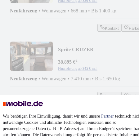
Finanzierung ab
330 €
mtl.
Neufahrzeug
•
Wohnwagen
•
668 mm
•
Bis 1.400 kg
Kontakt
Park
Sprite CRUZER
535SR*MY27*HECKBAD*lieferbar 
¹
09/26*
38.895 €
Finanzierung ab
345 €
mtl.
Neufahrzeug
•
Wohnwagen
•
7.410 mm
•
Bis 1.650 kg
Kontakt
Park
Wir benötigen Ihre Einwilligung, damit wir und unsere
Partner
technisch nic
Sprite CRUZER 530SR
notwendige Cookies und ähnliche Technologien einsetzen und so
MY26*HECKBAD*sofort verfügbar*
personenbezogene Daten (z. B. IP-Adresse) auf Ihrem Endgerät speichern bz
¹
39.495 €
abrufen können. Die Datenverarbeitung erfolgt für personalisierte Inhalte un
Finanzierung ab
350 €
mtl.