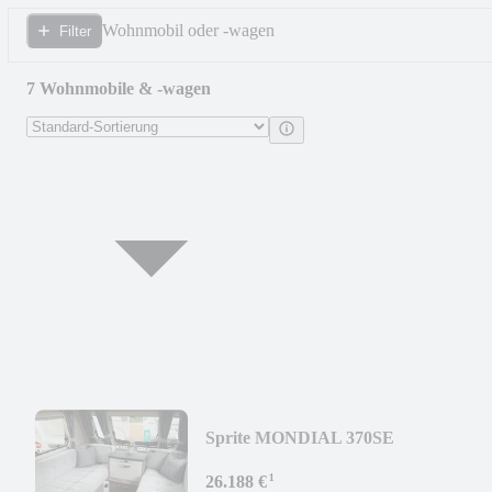
Wohnmobil oder -wagen
Filter
7 Wohnmobile & -wagen
Sprite MONDIAL 370SE
MY25*Heckküche*sofort verfügbar*
¹
26.188 €