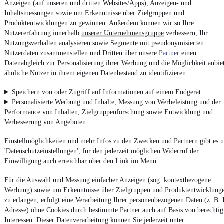
Anzeigen (auf unseren und dritten Websites/Apps), Anzeigen- und
Neufahrzeug
•
Wohnwagen
•
7.410 mm
•
Bis 1.650 kg
Inhaltsmessungen sowie um Erkenntnisse über Zielgruppen und
Produktentwicklungen zu gewinnen. Außerdem können wir so Ihre
Nutzererfahrung innerhalb
unserer Unternehmensgruppe
verbessern, Ihr
Kontakt
Park
Nutzungsverhalten analysieren sowie Segmente mit pseudonymisierten
Nutzerdaten zusammenstellen und Dritten über unsere
Partner
einen
Datenabgleich zur Personalisierung ihrer Werbung und die Möglichkeit anbie
ähnliche Nutzer in ihrem eigenen Datenbestand zu identifizieren.
Sprite CRUZER 550SR MY26
*HECKBAD*kurzfristig lieferbar
Speichern von oder Zugriff auf Informationen auf einem Endgerät
¹
43.695 €
Personalisierte Werbung und Inhalte, Messung von Werbeleistung und der
Finanzierung ab
387 €
mtl.
Performance von Inhalten, Zielgruppenforschung sowie Entwicklung und
Neufahrzeug
•
Wohnwagen
•
7.630 mm
•
Bis 1.700 kg
Verbesserung von Angeboten
Einstellmöglichkeiten und mehr Infos zu den Zwecken und Partnern gibt es u
Kontakt
Park
'Datenschutzeinstellungen', für den jederzeit möglichen Widerruf der
Einwilligung auch erreichbar über den Link im Menü.
Für die Auswahl und Messung einfacher Anzeigen (sog. kontextbezogene
Sprite CRUZER 550SR MY26
Werbung) sowie um Erkenntnisse über Zielgruppen und Produktentwicklung
*HECKBAD *ATC*am Lager
zu erlangen, erfolgt eine Verarbeitung Ihrer personenbezogenen Daten (z. B. 
¹
44.480 €
Adresse) ohne Cookies durch bestimmte Partner auch auf Basis von berechtig
Finanzierung ab
394 €
mtl.
Interessen. Dieser Datenverarbeitung können Sie jederzeit unter