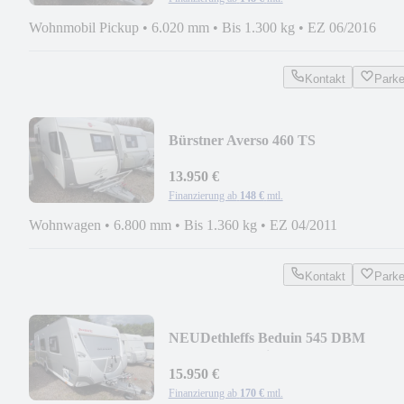
Wohnmobil Pickup
•
6.020 mm
•
Bis 1.300 kg
•
EZ 06/2016
Kontakt
Park
Bürstner Averso 460 TS
*Vorzelt*Fahrradträger*
13.950 €
Finanzierung ab
148 €
mtl.
Wohnwagen
•
6.800 mm
•
Bis 1.360 kg
•
EZ 04/2011
Kontakt
Park
NEU
Dethleffs Beduin 545 DBM
*Queensbett*Klima*Mover*
15.950 €
Finanzierung ab
170 €
mtl.