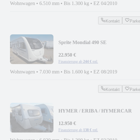
Wohnwagen
•
6.510 mm
•
Bis 1.300 kg
•
EZ 04/2010
Kontakt
Park
Sprite Mondial 490 SE
*Einzelbetten*Mover*Vorzelt*
22.950 €
Finanzierung ab
244 €
mtl.
Wohnwagen
•
7.030 mm
•
Bis 1.600 kg
•
EZ 08/2019
Kontakt
Park
HYMER / ERIBA / HYMERCAR
Feeling 425 *Markise*
12.950 €
Finanzierung ab
138 €
mtl.