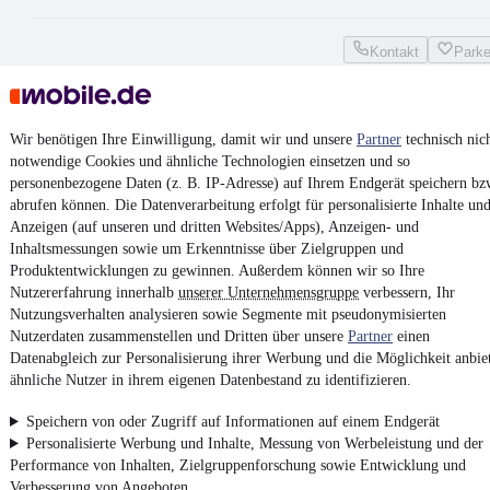
Kontakt
Park
Adria Altea 390 PS
Wir benötigen Ihre Einwilligung, damit wir und unsere
Partner
technisch nic
notwendige Cookies und ähnliche Technologien einsetzen und so
10.650 €
personenbezogene Daten (z. B. IP-Adresse) auf Ihrem Endgerät speichern bz
Finanzierung ab
113 €
mtl.
abrufen können. Die Datenverarbeitung erfolgt für personalisierte Inhalte un
Anzeigen (auf unseren und dritten Websites/Apps), Anzeigen- und
Wohnwagen
•
5.810 mm
•
Bis 1.100 kg
•
EZ 04/2011
Inhaltsmessungen sowie um Erkenntnisse über Zielgruppen und
Produktentwicklungen zu gewinnen. Außerdem können wir so Ihre
Kontakt
Park
Nutzererfahrung innerhalb
unserer Unternehmensgruppe
verbessern, Ihr
Nutzungsverhalten analysieren sowie Segmente mit pseudonymisierten
Nutzerdaten zusammenstellen und Dritten über unsere
Partner
einen
Datenabgleich zur Personalisierung ihrer Werbung und die Möglichkeit anbie
ähnliche Nutzer in ihrem eigenen Datenbestand zu identifizieren.
Zurück
1/4
Speichern von oder Zugriff auf Informationen auf einem Endgerät
1
Personalisierte Werbung und Inhalte, Messung von Werbeleistung und der
2
Performance von Inhalten, Zielgruppenforschung sowie Entwicklung und
3
Verbesserung von Angeboten