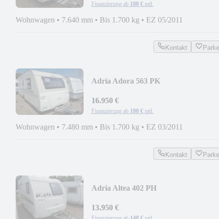
Finanzierung ab
180 €
mtl.
Wohnwagen
•
7.640 mm
•
Bis 1.700 kg
•
EZ 05/2011
Kontakt
Park
Adria Adora 563 PK
*Vorzelt*Mover*Etagenbett*
16.950 €
Finanzierung ab
180 €
mtl.
Wohnwagen
•
7.480 mm
•
Bis 1.700 kg
•
EZ 03/2011
Kontakt
Park
Adria Altea 402 PH
*Vorzelt*Heckküche*
13.950 €
Finanzierung ab
148 €
mtl.