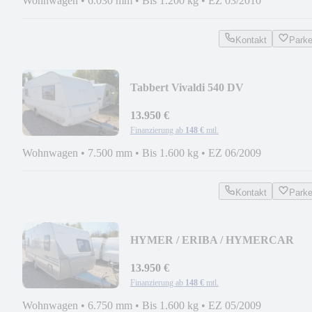
Wohnwagen
•
6.030 mm
•
Bis 1.200 kg
•
EZ 03/2010
Kontakt
Park
Tabbert Vivaldi 540 DV
*Vorzelt*Mover*Ultraheat*ATC*
13.950 €
Finanzierung ab
148 €
mtl.
Wohnwagen
•
7.500 mm
•
Bis 1.600 kg
•
EZ 06/2009
Kontakt
Park
HYMER / ERIBA / HYMERCAR
Sporting 465 *Mover*
13.950 €
Finanzierung ab
148 €
mtl.
Wohnwagen
•
6.750 mm
•
Bis 1.600 kg
•
EZ 05/2009