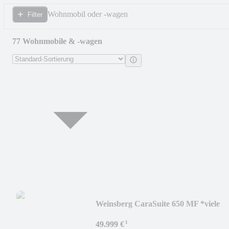
Wohnmobil oder -wagen
Filter
77 Wohnmobile & -wagen
Weinsberg CaraSuite 650 MF *viele
Extras*
¹
49.999 €