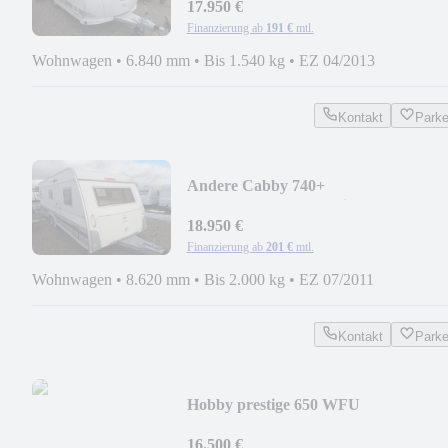
17.950 €
Finanzierung ab
191 €
mtl.
Wohnwagen
•
6.840 mm
•
Bis 1.540 kg
•
EZ 04/2013
Kontakt
Park
Andere Cabby 740+
*Etagenbett*ALDE*winterfest*ATC*
18.950 €
Finanzierung ab
201 €
mtl.
Wohnwagen
•
8.620 mm
•
Bis 2.000 kg
•
EZ 07/2011
Kontakt
Park
Hobby prestige 650 WFU
*Heckbad*Vorzelt*nur an Gewerbe
16.500 €