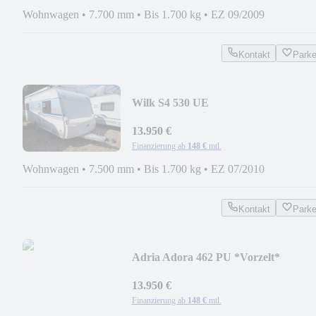
Wohnwagen
•
7.700 mm
•
Bis 1.700 kg
•
EZ 09/2009
Kontakt
Park
Wilk S4 530 UE
*Mover*Markise*Rollrost*Backofen*
13.950 €
Finanzierung ab
148 €
mtl.
Wohnwagen
•
7.500 mm
•
Bis 1.700 kg
•
EZ 07/2010
Kontakt
Park
Adria Adora 462 PU *Vorzelt*
13.950 €
Finanzierung ab
148 €
mtl.