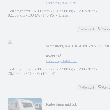
Finanzierung ab
531 €
mtl.
Teilintegrierter
•
6.990 mm
•
Bis 3.500 kg
•
EZ 07/2023
•
82.750 km
•
103 kW (140 PS)
•
Diesel
Kontakt
Park
Weinsberg X-CURSION VAN 500 M
Pepper
¹
45.999 €
Finanzierung ab
488 €
mtl.
Teilintegrierter
•
5.880 mm
•
Bis 3.500 kg
•
EZ 06/2023
•
76.700 km
•
110 kW (150 PS)
Kontakt
Park
Kabe Smaragd XL
*Mover*Klima*ALDE m.