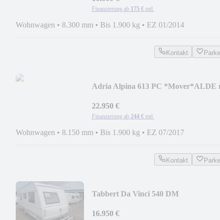
Finanzierung ab
175 €
mtl.
Wohnwagen
•
8.300 mm
•
Bis 1.900 kg
•
EZ 01/2014
Kontakt
Park
Adria Alpina 613 PC *Mover*ALDE 
FBHz.*winterfest*
22.950 €
Finanzierung ab
244 €
mtl.
Wohnwagen
•
8.150 mm
•
Bis 1.900 kg
•
EZ 07/2017
Kontakt
Park
Tabbert Da Vinci 540 DM
*Vorzelt*Mover*Fahrradträger*
16.950 €