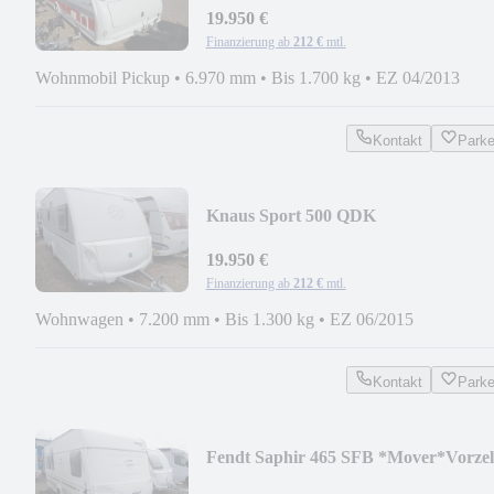
FBHz.*winterfest
19.950 €
Finanzierung ab
212 €
mtl.
Wohnmobil Pickup
•
6.970 mm
•
Bis 1.700 kg
•
EZ 04/2013
Kontakt
Park
Knaus Sport 500 QDK
*Mover*Etagenbett*e. FBHz*
19.950 €
Finanzierung ab
212 €
mtl.
Wohnwagen
•
7.200 mm
•
Bis 1.300 kg
•
EZ 06/2015
Kontakt
Park
Fendt Saphir 465 SFB *Mover*Vorzel