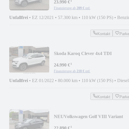
¹
23.990 €
Finanzierung ab
209 €
mtl.
Unfallfrei
•
EZ 12/2021
•
57.300 km
•
110 kW (150 PS)
•
Benzi
Kontakt
Park
Skoda Karoq Clever 4x4 TDI
DSG/AHK/LED/Navi/SHZ
¹
24.990 €
Finanzierung ab
218 €
mtl.
Unfallfrei
•
EZ 01/2022
•
80.000 km
•
110 kW (150 PS)
•
Diesel
Kontakt
Park
NEU
Volkswagen Golf VIII Variant
Active Navi/SHZ/PDC
¹
22.890 €