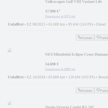
Volkswagen Golf VIII Variant Life
TDI/SHZ/LED/Navi/Assisten
¹
17.990 €
Finanzierung ab
157 €
mtl.
Unfallfrei
•
EZ 08/2021
•
61.000 km
•
85 kW (116 PS)
•
Diesel
Kontakt
Park
NEU
Mitsubishi Eclipse Cross Diaman
Edition+ AHK/SHZ/LED
14.690 €
Finanzierung ab
128 €
mtl.
Unfallfrei
•
EZ 10/2018
•
83.000 km
•
120 kW (163 PS)
•
Benzi
Kontakt
Park
Skoda Octavia Combi RS 245