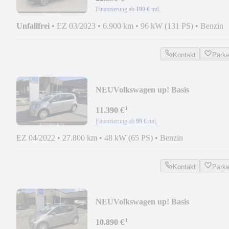
Finanzierung ab
199 €
mtl.
Unfallfrei
•
EZ 03/2023
•
6.900 km
•
96 kW (131 PS)
•
Benzin
Kontakt
Park
NEU
Volkswagen up! Basis
Klima/DAB/Bluetooth
¹
11.390 €
Finanzierung ab
99 €
mtl.
EZ 04/2022
•
27.800 km
•
48 kW (65 PS)
•
Benzin
Kontakt
Park
NEU
Volkswagen up! Basis
SHZ/Klima/Bluetooth
¹
10.890 €