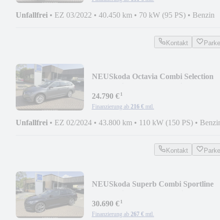
Unfallfrei
•
EZ 03/2022
•
40.450 km
•
70 kW (95 PS)
•
Benzin
Kontakt
Park
NEU
Skoda Octavia Combi Selection
Plus Navi/SHZ/HUD/Matrix
¹
24.790 €
Finanzierung ab
216 €
mtl.
Unfallfrei
•
EZ 02/2024
•
43.800 km
•
110 kW (150 PS)
•
Benzi
Kontakt
Park
NEU
Skoda Superb Combi Sportline
TDI/Navi/RFK/ACC/Matrix
¹
30.690 €
Finanzierung ab
267 €
mtl.