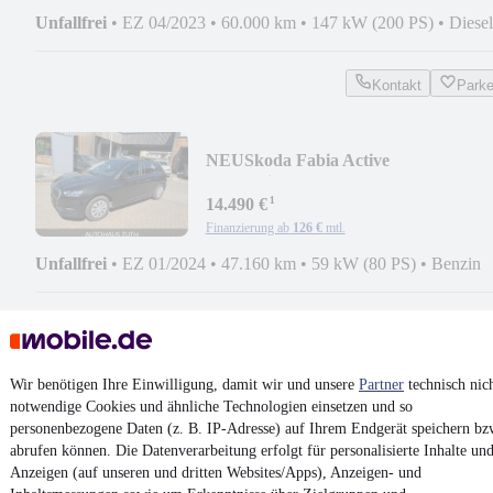
Unfallfrei
•
EZ 04/2023
•
60.000 km
•
147 kW (200 PS)
•
Diesel
Kontakt
Park
NEU
Skoda Fabia Active
AHK/Klima/PDC/LED
¹
14.490 €
Finanzierung ab
126 €
mtl.
Unfallfrei
•
EZ 01/2024
•
47.160 km
•
59 kW (80 PS)
•
Benzin
Kontakt
Park
Wir benötigen Ihre Einwilligung, damit wir und unsere
Partner
technisch nic
Skoda Scala Ambition TSI
notwendige Cookies und ähnliche Technologien einsetzen und so
DSG/LED/SHZ/ACC/RFK
personenbezogene Daten (z. B. IP-Adresse) auf Ihrem Endgerät speichern bz
¹
17.990 €
abrufen können. Die Datenverarbeitung erfolgt für personalisierte Inhalte un
Finanzierung ab
157 €
mtl.
Anzeigen (auf unseren und dritten Websites/Apps), Anzeigen- und