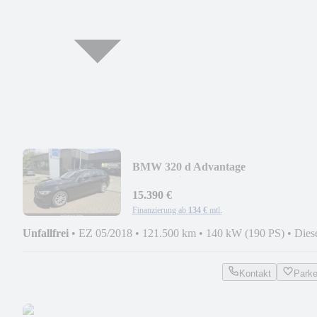
BMW 320 d Advantage
LED/Navi/SHZ/RFK
15.390 €
Finanzierung ab
134 €
mtl.
Unfallfrei
•
EZ 05/2018
•
121.500 km
•
140 kW (190 PS)
•
Dies
Kontakt
Park