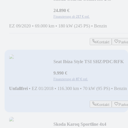
Navi/ACC/DCC/SHZ
24.890 €
Finanzierung ab
217 €
mtl.
EZ 09/2020
•
69.000 km
•
180 kW (245 PS)
•
Benzin
Kontakt
Park
Seat Ibiza Style TSI SHZ/PDC/RFK
9.990 €
Finanzierung ab
87 €
mtl.
Unfallfrei
•
EZ 01/2018
•
116.300 km
•
70 kW (95 PS)
•
Benzin
Kontakt
Park
Skoda Karoq Sportline 4x4