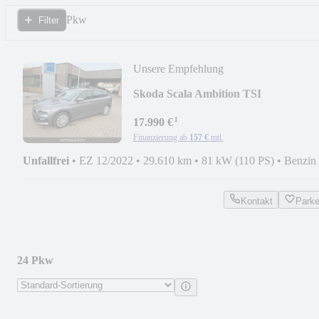
Pkw
Filter
Unsere Empfehlung
Skoda Scala Ambition TSI
DSG/LED/SHZ/ACC/RFK
¹
17.990 €
Finanzierung ab
157 €
mtl.
Unfallfrei
•
EZ 12/2022
•
29.610 km
•
81 kW (110 PS)
•
Benzin
Kontakt
Park
24 Pkw