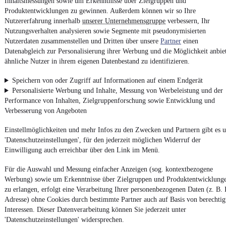
Inhaltsmessungen sowie um Erkenntnisse über Zielgruppen und
Unfallfrei
•
EZ 12/2022
•
29.610 km
•
81 kW (110 PS)
•
Benzin
Produktentwicklungen zu gewinnen. Außerdem können wir so Ihre
Nutzererfahrung innerhalb
unserer Unternehmensgruppe
verbessern, Ihr
Nutzungsverhalten analysieren sowie Segmente mit pseudonymisierten
Kontakt
Park
Nutzerdaten zusammenstellen und Dritten über unsere
Partner
einen
Datenabgleich zur Personalisierung ihrer Werbung und die Möglichkeit anbie
ähnliche Nutzer in ihrem eigenen Datenbestand zu identifizieren.
Speichern von oder Zugriff auf Informationen auf einem Endgerät
Zurück
Personalisierte Werbung und Inhalte, Messung von Werbeleistung und der
1/2
Performance von Inhalten, Zielgruppenforschung sowie Entwicklung und
1
Verbesserung von Angeboten
2
Weiter
Einstellmöglichkeiten und mehr Infos zu den Zwecken und Partnern gibt es u
'Datenschutzeinstellungen', für den jederzeit möglichen Widerruf der
¹
MwSt. ausweisbar
Einwilligung auch erreichbar über den Link im Menü.
Für die Auswahl und Messung einfacher Anzeigen (sog. kontextbezogene
Werbung) sowie um Erkenntnisse über Zielgruppen und Produktentwicklung
zu erlangen, erfolgt eine Verarbeitung Ihrer personenbezogenen Daten (z. B. 
Adresse) ohne Cookies durch bestimmte Partner auch auf Basis von berechtig
Interessen. Dieser Datenverarbeitung können Sie jederzeit unter
'Datenschutzeinstellungen' widersprechen.