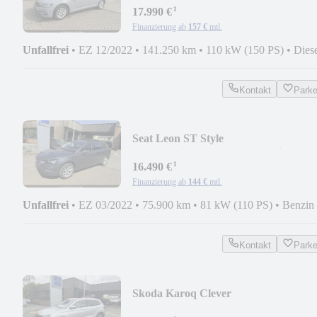
¹
17.990 €
Finanzierung ab
157 €
mtl.
Unfallfrei
•
EZ 12/2022
•
141.250 km
•
110 kW (150 PS)
•
Dies
Kontakt
Park
Seat Leon ST Style
AHK/Navi/SHZ/RFK/VCockpit
¹
16.490 €
Finanzierung ab
144 €
mtl.
Unfallfrei
•
EZ 03/2022
•
75.900 km
•
81 kW (110 PS)
•
Benzin
Kontakt
Park
Skoda Karoq Clever
DSG/AHK/RFK/4xSHZ/LED/APP