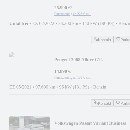
SHZ/PDC/APP
¹
25.990 €
Finanzierung ab
226 €
mtl.
Unfallfrei
•
EZ 02/2022
•
84.200 km
•
140 kW (190 PS)
•
Benzi
Kontakt
Park
Peugeot 3008 Allure GT-
Line/Navi/Pano/RFK/LED/SHZ/
14.890 €
Finanzierung ab
130 €
mtl.
EZ 05/2021
•
97.600 km
•
96 kW (131 PS)
•
Benzin
Kontakt
Park
Volkswagen Passat Variant Business
DSG/Navi/AHK/RFK/