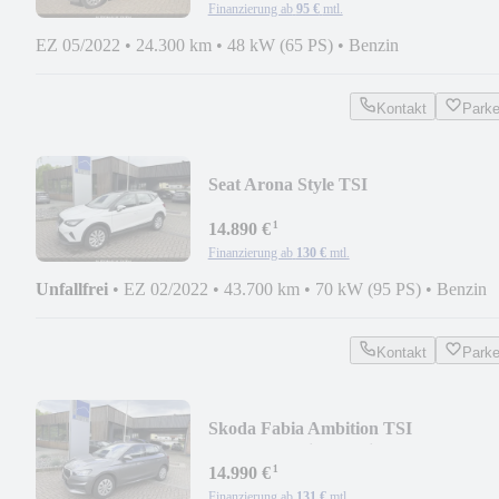
Finanzierung ab
95 €
mtl.
EZ 05/2022
•
24.300 km
•
48 kW (65 PS)
•
Benzin
Kontakt
Park
Seat Arona Style TSI
¹
14.890 €
Finanzierung ab
130 €
mtl.
Unfallfrei
•
EZ 02/2022
•
43.700 km
•
70 kW (95 PS)
•
Benzin
Kontakt
Park
Skoda Fabia Ambition TSI
APP/PDC/Climatronic
¹
14.990 €
Finanzierung ab
131 €
mtl.