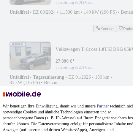
Finanzierung ab
312 €
mtl.
Unfallfrei
•
EZ 08/2024
•
11.500 km
•
140 kW (190 PS)
•
Benzi
Kontakt
Park
Volkswagen T-Cross 1.0TSI DSG 85
Life AHK/ACC/Matrix/RFK
¹
27.890 €
Finanzierung ab
239 €
mtl.
Unfallfrei
•
Tageszulassung
•
EZ 01/2026
•
150 km
•
85 kW (116 PS)
•
Benzin
5,8 l/100km (komb.)
•
133 g CO₂/km (komb.)
•
CO₂-Klasse
D (komb.)
Wir benötigen Ihre Einwilligung, damit wir und unsere
Partner
technisch nic
Kontakt
Park
notwendige Cookies und ähnliche Technologien einsetzen und so
personenbezogene Daten (z. B. IP-Adresse) auf Ihrem Endgerät speichern bz
abrufen können. Die Datenverarbeitung erfolgt für personalisierte Inhalte un
Volkswagen T-Cross 1.0TSI DSG 85
Anzeigen (auf unseren und dritten Websites/Apps), Anzeigen- und