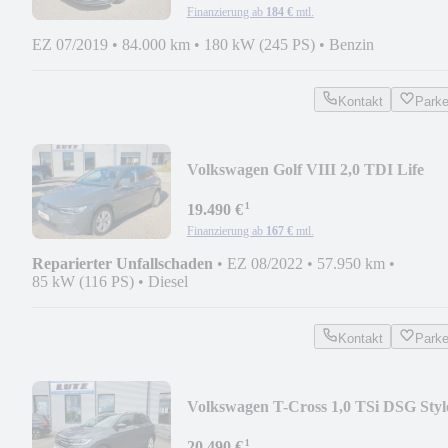
Finanzierung ab
184 €
mtl.
EZ 07/2019
•
84.000 km
•
180 kW (245 PS)
•
Benzin
Kontakt
Park
Volkswagen Golf VIII 2,0 TDI Life
ACC/RFK/SH
¹
19.490 €
Finanzierung ab
167 €
mtl.
Reparierter Unfallschaden
•
EZ 08/2022
•
57.950 km
•
85 kW (116 PS)
•
Diesel
Kontakt
Park
Volkswagen T-Cross 1,0 TSi DSG Styl
LED/AHK/ACC/RFK
¹
20.490 €