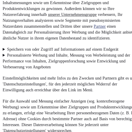
Life AHK/Matrix/ACC/RFK
Inhaltsmessungen sowie um Erkenntnisse über Zielgruppen und
¹
27.990 €
Produktentwicklungen zu gewinnen. Außerdem können wir so Ihre
Nutzererfahrung innerhalb
unserer Unternehmensgruppe
verbessern, Ihr
Finanzierung ab
240 €
mtl.
Nutzungsverhalten analysieren sowie Segmente mit pseudonymisierten
Unfallfrei
•
Tageszulassung
•
EZ 04/2026
•
50 km
•
Nutzerdaten zusammenstellen und Dritten über unsere
Partner
einen
85 kW (116 PS)
•
Benzin
Datenabgleich zur Personalisierung ihrer Werbung und die Möglichkeit anbie
58,0 l/100km (komb.)
•
133 g CO₂/km (komb.)
•
CO₂-Klasse
ähnliche Nutzer in ihrem eigenen Datenbestand zu identifizieren.
D (komb.)
Speichern von oder Zugriff auf Informationen auf einem Endgerät
Personalisierte Werbung und Inhalte, Messung von Werbeleistung und der
Kontakt
Park
Performance von Inhalten, Zielgruppenforschung sowie Entwicklung und
Verbesserung von Angeboten
Volkswagen ID.Buzz Bus 150 kW Pro
Einstellmöglichkeiten und mehr Infos zu den Zwecken und Partnern gibt es u
Matrix/RFK/ACC/BOX
'Datenschutzeinstellungen', für den jederzeit möglichen Widerruf der
¹
45.890 €
Einwilligung auch erreichbar über den Link im Menü.
Finanzierung ab
392 €
mtl.
Für die Auswahl und Messung einfacher Anzeigen (sog. kontextbezogene
Unfallfrei
•
EZ 08/2023
•
36.500 km
•
150 kW (204 PS)
•
Elektr
Werbung) sowie um Erkenntnisse über Zielgruppen und Produktentwicklung
zu erlangen, erfolgt eine Verarbeitung Ihrer personenbezogenen Daten (z. B. 
Adresse) ohne Cookies durch bestimmte Partner auch auf Basis von berechtig
Kontakt
Park
Interessen. Dieser Datenverarbeitung können Sie jederzeit unter
'Datenschutzeinstellungen' widersprechen.