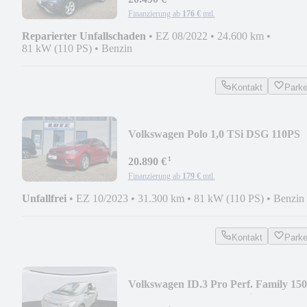
Finanzierung ab
176 €
mtl.
Reparierter Unfallschaden
•
EZ 08/2022
•
24.600 km
•
81 kW (110 PS)
•
Benzin
Kontakt
Park
Volkswagen Polo 1,0 TSi DSG 110PS
Life AHK/Keyl./RFK/Matrix
¹
20.890 €
Finanzierung ab
179 €
mtl.
Unfallfrei
•
EZ 10/2023
•
31.300 km
•
81 kW (110 PS)
•
Benzin
Kontakt
Park
Volkswagen ID.3 Pro Perf. Family 150
kW ACC/SHZ/RFK/Matrix