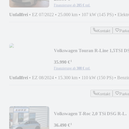
Finanzierung ab
205 €
mtl.
Unfallfrei
•
EZ 07/2022
•
25.000 km
•
107 kW (145 PS)
•
Elektr
Kontakt
Park
Volkswagen Touran R-Line 1,5TSI D
BlackStyle/NAV/RFK/ACC
¹
35.990 €
Finanzierung ab
308 €
mtl.
Unfallfrei
•
EZ 08/2024
•
15.300 km
•
110 kW (150 PS)
•
Benzi
Kontakt
Park
Volkswagen T-Roc 2,0 TSi DSG R-L.
4M. AHK/Nav./RFK/LEDplus
¹
36.490 €