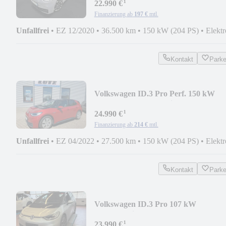
¹
22.990 €
Finanzierung ab
197 €
mtl.
Unfallfrei
•
EZ 12/2020
•
36.500 km
•
150 kW (204 PS)
•
Elektr
Kontakt
Park
Volkswagen ID.3 Pro Perf. 150 kW
ACC/RFK/NAV/Matrix/Keyless
¹
24.990 €
Finanzierung ab
214 €
mtl.
Unfallfrei
•
EZ 04/2022
•
27.500 km
•
150 kW (204 PS)
•
Elektr
Kontakt
Park
Volkswagen ID.3 Pro 107 kW
ACC/Matrix/SHZ/WP
¹
23.990 €