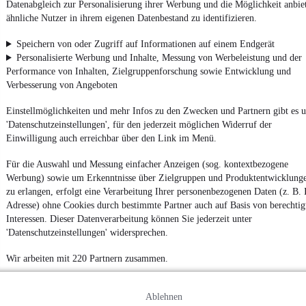
Datenabgleich zur Personalisierung ihrer Werbung und die Möglichkeit anbie
Finanzierung ab
62 €
mtl.
ähnliche Nutzer in ihrem eigenen Datenbestand zu identifizieren.
Wohnwagen
•
2.460 mm
•
Bis 1.800 kg
•
EZ 08/1998
Speichern von oder Zugriff auf Informationen auf einem Endgerät
Personalisierte Werbung und Inhalte, Messung von Werbeleistung und der
Kontakt
Park
Performance von Inhalten, Zielgruppenforschung sowie Entwicklung und
Verbesserung von Angeboten
¹
MwSt. ausweisbar
Einstellmöglichkeiten und mehr Infos zu den Zwecken und Partnern gibt es u
'Datenschutzeinstellungen', für den jederzeit möglichen Widerruf der
Einwilligung auch erreichbar über den Link im Menü.
Für die Auswahl und Messung einfacher Anzeigen (sog. kontextbezogene
Werbung) sowie um Erkenntnisse über Zielgruppen und Produktentwicklung
zu erlangen, erfolgt eine Verarbeitung Ihrer personenbezogenen Daten (z. B. 
Adresse) ohne Cookies durch bestimmte Partner auch auf Basis von berechtig
Interessen. Dieser Datenverarbeitung können Sie jederzeit unter
'Datenschutzeinstellungen' widersprechen.
Wir arbeiten mit 220 Partnern zusammen.
Ablehnen