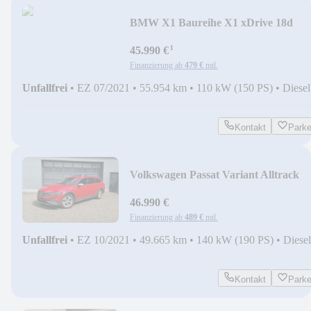
BMW X1 Baureihe X1 xDrive 18d
*Feuerwehr, DRK, KdoW*
¹
45.990 €
Finanzierung ab
479 €
mtl.
Unfallfrei
•
EZ 07/2021
•
55.954 km
•
110 kW (150 PS)
•
Diesel
Kontakt
Park
Volkswagen Passat Variant Alltrack
4Motion *Feuerwehr,KdoW*
46.990 €
Finanzierung ab
489 €
mtl.
Unfallfrei
•
EZ 10/2021
•
49.665 km
•
140 kW (190 PS)
•
Diesel
Kontakt
Park