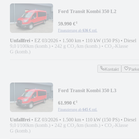
Ford Transit Kombi 350 L2
*Feuerwehr, MTW, MTF, MZF*
¹
59.990 €
Finanzierung ab
636 €
mtl.
Unfallfrei
•
EZ 03/2026
•
1.500 km
•
110 kW (150 PS)
•
Diesel
9,0 l/100km (komb.)
•
242 g CO₂/km (komb.)
•
CO₂-Klasse
G (komb.)
Kontakt
Park
Ford Transit Kombi 350 L3
*Feuerwehr, MTW, MTF, MZF*
¹
61.990 €
Finanzierung ab
645 €
mtl.
Unfallfrei
•
EZ 03/2026
•
1.500 km
•
110 kW (150 PS)
•
Diesel
9,0 l/100km (komb.)
•
242 g CO₂/km (komb.)
•
CO₂-Klasse
G (komb.)