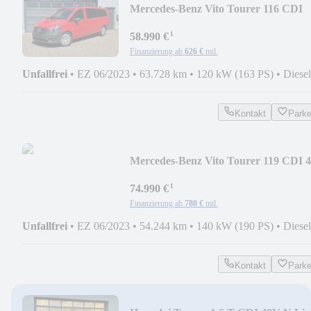
Mercedes-Benz Vito Tourer 116 CDI
Pro XL *Feuerwehr MTW, MTF*
¹
58.990 €
Finanzierung ab
626 €
mtl.
Unfallfrei
•
EZ 06/2023
•
63.728 km
•
120 kW (163 PS)
•
Diesel
Kontakt
Park
Mercedes-Benz Vito Tourer 119 CDI 
lang *Feuerwehr MTW,MTF*
¹
74.990 €
Finanzierung ab
780 €
mtl.
Unfallfrei
•
EZ 06/2023
•
54.244 km
•
140 kW (190 PS)
•
Diesel
Kontakt
Park