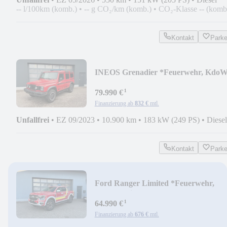
-- l/100km (komb.)
•
-- g CO₂/km (komb.)
•
CO₂-Klasse -- (komb
Kontakt
Park
INEOS Grenadier *Feuerwehr, KdoW
Rettungsdienst*
¹
79.990 €
Finanzierung ab
832 €
mtl.
Unfallfrei
•
EZ 09/2023
•
10.900 km
•
183 kW (249 PS)
•
Diesel
Kontakt
Park
Ford Ranger Limited *Feuerwehr,
Rettungsdienst, BOS*
¹
64.990 €
Finanzierung ab
676 €
mtl.