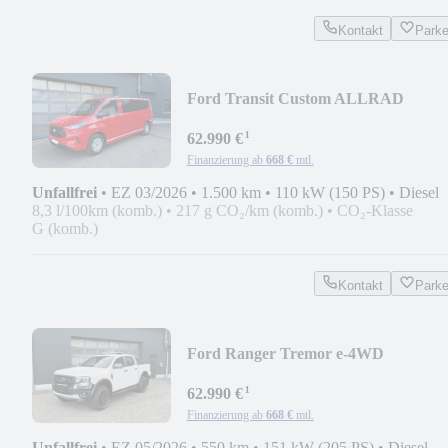
Kontakt
Park
Ford Transit Custom ALLRAD
*Feuerwehr, MTF, MTW, MZF*
¹
62.990 €
Finanzierung ab
668 €
mtl.
Unfallfrei
•
EZ 03/2026
•
1.500 km
•
110 kW (150 PS)
•
Diesel
8,3 l/100km (komb.)
•
217 g CO₂/km (komb.)
•
CO₂-Klasse
G (komb.)
Kontakt
Park
Ford Ranger Tremor e-4WD
*Feuerwehr, DRK, KdoW, ELW*
¹
62.990 €
Finanzierung ab
668 €
mtl.
Unfallfrei
•
EZ 05/2026
•
550 km
•
151 kW (205 PS)
•
Diesel