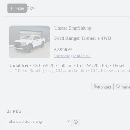
Pkw
Filter
Unsere Empfehlung
Ford Ranger Tremor e-4WD
*Feuerwehr, DRK, KdoW, ELW*
¹
62.990 €
Finanzierung ab
668 €
mtl.
Unfallfrei
•
EZ 05/2026
•
550 km
•
151 kW (205 PS)
•
Diesel
-- l/100km (komb.)
•
-- g CO₂/km (komb.)
•
CO₂-Klasse -- (komb
Kontakt
Park
23 Pkw