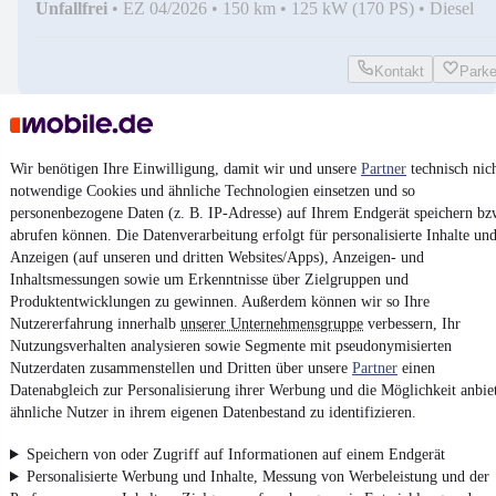
Unfallfrei
•
EZ 04/2026
•
150 km
•
125 kW (170 PS)
•
Diesel
Kontakt
Park
Ford Ranger Tremor e-4WD
*Feuerwehr, DRK, KdoW, ELW*
Wir benötigen Ihre Einwilligung, damit wir und unsere
Partner
technisch nic
¹
66.990 €
notwendige Cookies und ähnliche Technologien einsetzen und so
personenbezogene Daten (z. B. IP-Adresse) auf Ihrem Endgerät speichern bz
Finanzierung ab
697 €
mtl.
abrufen können. Die Datenverarbeitung erfolgt für personalisierte Inhalte un
Unfallfrei
•
EZ 04/2026
•
550 km
•
151 kW (205 PS)
•
Diesel
Anzeigen (auf unseren und dritten Websites/Apps), Anzeigen- und
-- l/100km (komb.)
•
-- g CO₂/km (komb.)
•
CO₂-Klasse -- (komb
Inhaltsmessungen sowie um Erkenntnisse über Zielgruppen und
Produktentwicklungen zu gewinnen. Außerdem können wir so Ihre
Nutzererfahrung innerhalb
unserer Unternehmensgruppe
verbessern, Ihr
Kontakt
Park
Nutzungsverhalten analysieren sowie Segmente mit pseudonymisierten
Nutzerdaten zusammenstellen und Dritten über unsere
Partner
einen
Datenabgleich zur Personalisierung ihrer Werbung und die Möglichkeit anbie
ähnliche Nutzer in ihrem eigenen Datenbestand zu identifizieren.
Zurück
Speichern von oder Zugriff auf Informationen auf einem Endgerät
1/2
Personalisierte Werbung und Inhalte, Messung von Werbeleistung und der
1