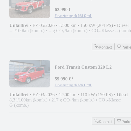
KdoW*
62.990 €
Finanzierung ab
668 €
mtl.
Unfallfrei
•
EZ 05/2026
•
1.500 km
•
150 kW (204 PS)
•
Diesel
-- l/100km (komb.)
•
-- g CO₂/km (komb.)
•
CO₂-Klasse -- (komb
Kontakt
Park
Ford Transit Custom 320 L2
*Feuerwehr, MTF, MTW, MZF*
¹
59.990 €
Finanzierung ab
636 €
mtl.
Unfallfrei
•
EZ 03/2026
•
1.500 km
•
110 kW (150 PS)
•
Diesel
8,3 l/100km (komb.)
•
217 g CO₂/km (komb.)
•
CO₂-Klasse
G (komb.)
Kontakt
Park