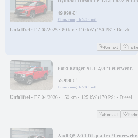
Hyundai Tucson 1.6 T-GDI 48V N Lin
DCT *Feuerwehr,KdoW*
¹
49.990 €
Finanzierung ab
520 €
mtl.
Unfallfrei
•
EZ 08/2025
•
89 km
•
110 kW (150 PS)
•
Benzin
Kontakt
Park
Ford Ranger XLT 2,0l *Feuerwehr,
Rettungsdienst, BOS*
¹
55.990 €
Finanzierung ab
594 €
mtl.
Unfallfrei
•
EZ 04/2026
•
150 km
•
125 kW (170 PS)
•
Diesel
Kontakt
Park
Audi Q5 2.0 TDI quattro *Feuerwehr,