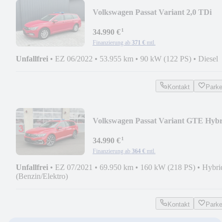
Volkswagen Passat Variant 2,0 TDi
*Feuerwehr, KdoW, ELW*
¹
34.990 €
Finanzierung ab
371 €
mtl.
Unfallfrei
•
EZ 06/2022
•
53.955 km
•
90 kW (122 PS)
•
Diesel
Kontakt
Park
Volkswagen Passat Variant GTE Hybr
*Feuerwehr, KdoW,ELW*
¹
34.990 €
Finanzierung ab
364 €
mtl.
Unfallfrei
•
EZ 07/2021
•
69.950 km
•
160 kW (218 PS)
•
Hybri
(Benzin/Elektro)
Kontakt
Park