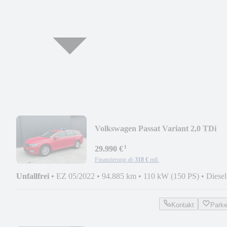
Volkswagen Passat Variant 2,0 TDi
*Feuerwehr, KdoW, ELW*
¹
29.990 €
Finanzierung ab
318 €
mtl.
Unfallfrei
•
EZ 05/2022
•
94.885 km
•
110 kW (150 PS)
•
Diesel
Kontakt
Park