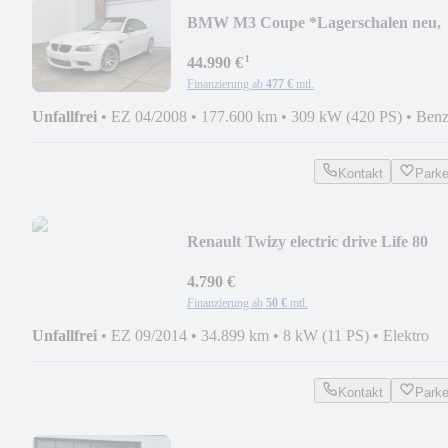
BMW M3 Coupe *Lagerschalen neu,
großer Service*
¹
44.990 €
Finanzierung ab
477 €
mtl.
Unfallfrei
•
EZ 04/2008
•
177.600 km
•
309 kW (420 PS)
•
Benz
Kontakt
Park
Renault Twizy electric drive Life 80
4.790 €
Finanzierung ab
50 €
mtl.
Unfallfrei
•
EZ 09/2014
•
34.899 km
•
8 kW (11 PS)
•
Elektro
Kontakt
Park